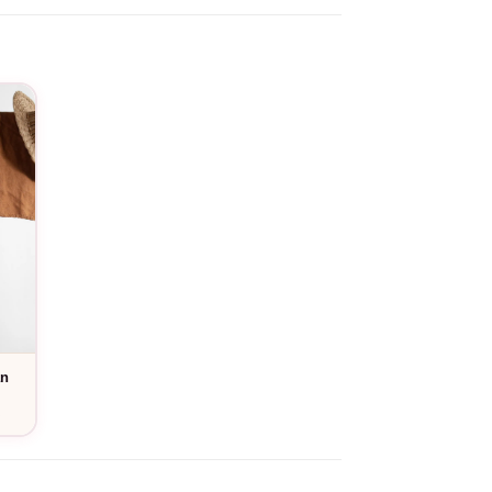
reconnue. Un cadeau simple, fort et
an
e