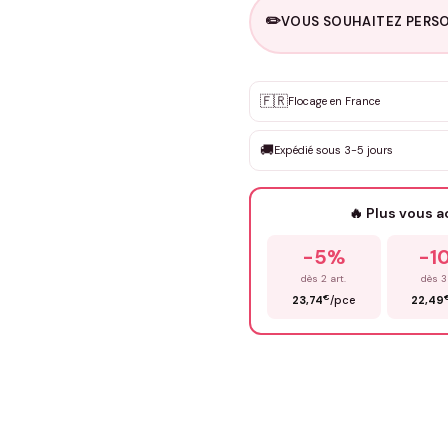
✏️
VOUS SOUHAITEZ PERSO
Personnalisation sur m
🇫🇷
✨
Flocage en France
DEVIS GRATUIT · Personnali
🚚
Expédié sous 3-5 jours
Que souhaitez-vous ?
*
🔥 Plus vous 
Prénom
*
-5%
-1
dès 2 art.
dès 3
€
23,74
/pce
22,49
Précisions (optionnel)
ENV