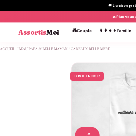
🚚
Livraison gra
🔥
Plus vous 
💑
👨‍👩‍👧‍👦
Assortis
Moi
Couple
Famille
Passer
ACCUEIL
/
BEAU PAPA & BELLE MAMAN
/
CADEAUX BELLE MÈRE
au
contenu
EXISTE EN NOIR