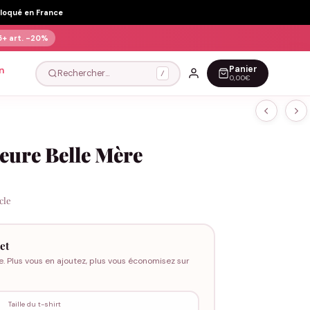
Floqué en France
5+ art.
-20%
Panier
n
Rechercher…
/
0,00€
leure Belle Mère
icle
et
e. Plus vous en ajoutez, plus vous économisez sur
Taille du t-shirt