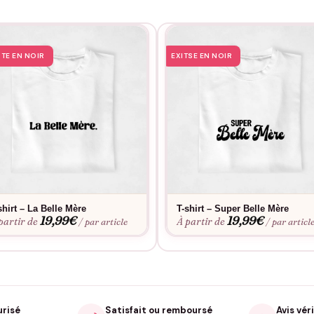
STE EN NOIR
EXITSE EN NOIR
shirt – La Belle Mère
T-shirt – Super Belle Mère
19,99
€
19,99
€
partir de
À partir de
/ par article
/ par articl
urisé
Satisfait ou remboursé
Avis véri