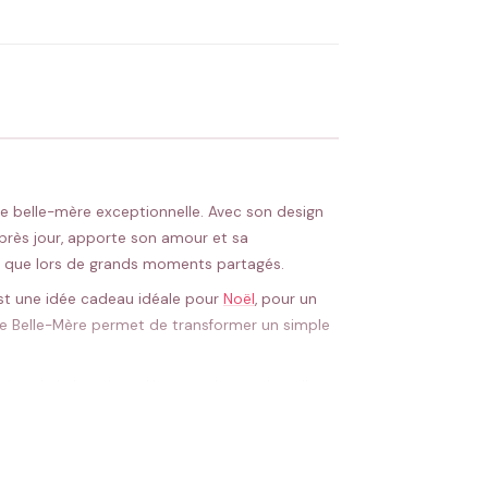
 Flocage en France
✅ Validation avant fabrication
 une belle-mère exceptionnelle. Avec son design
après jour, apporte son amour et sa
ien que lors de grands moments partagés.
est une idée cadeau idéale pour
Noël
, pour un
eure Belle-Mère permet de transformer un simple
isées de la boutique. Un assortiment de pulls,
lation particulière et renforcer la complicité
. Léger, doux et agréable à porter, il devient