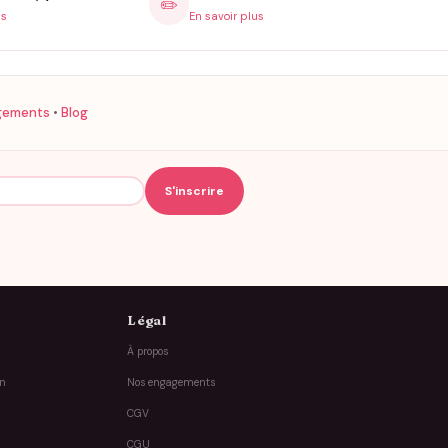
✏️
is
En savoir plus
gements
•
Blog
Légal
À propos
on
Nos engagements
CGV
CGU