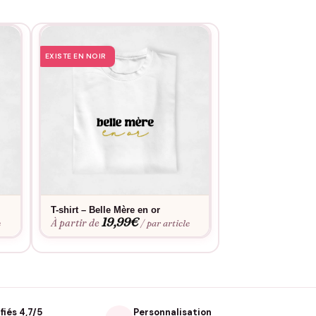
EXISTE EN NOIR
EXITSE EN NOIR
T-shirt – Belle Mère en or
T-shirt – Belle M
19,99
€
19,9
À partir de
À partir de
e
/ par article
fiés 4,7/5
Personnalisation