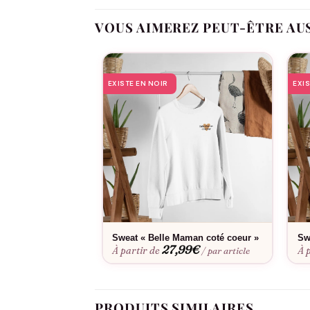
rapidement un favori dans la garde-robe, rappe
profondément émouvant, à l’image du lien uni
VOUS AIMEREZ PEUT-ÊTRE AU
EXISTE EN NOIR
EXI
Sweat « Belle Maman coté coeur »
Sw
27,99
€
À partir de
À 
/ par article
PRODUITS SIMILAIRES