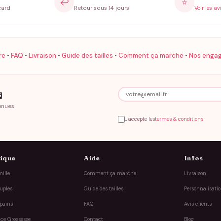
↩️
⭐
card
Retour sous 14 jours
Voir les av
re
•
FAQ
•
Livraison
•
Guide des tailles
•
Comment ça marche
•
Nos enga

enues
J'accepte les
termes & conditions
ique
Aide
Infos
ille
Comment ça marche
Livraison
uples
Guide des tailles
Personnalisati
pains
FAQ
Avis clients
ce Grossesse
Contact
Blog