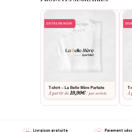
EXITSE EN NOIR
EXI
T-shirt – La Belle Mère Parfaite
T-
19,99
€
À partir de
À 
/ par article
Livraison gratuite
Paiement séc