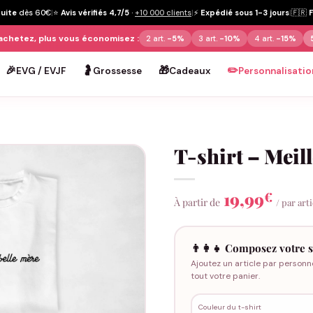
tuite
dès 60€
|
⭐
Avis vérifiés 4,7/5
·
+10 000 clients
|
⚡
Expédié sous 1-3 jours
|
🇫🇷
achetez, plus vous économisez :
2 art.
-5%
3 art.
-10%
4 art.
-15%
🎉
🤰
🎁
✏️
EVG / EVJF
Grossesse
Cadeaux
Personnalisatio
T-shirt – Meil
19,99
€
À partir de
/ par art
👨‍👩‍👧 Composez votre s
Ajoutez un article par personn
tout votre panier.
Couleur du t-shirt