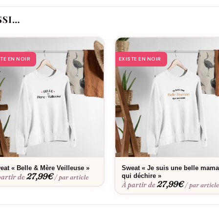
lant jour après jour à votre belle-maman combien elle est aimée et 
que que vous partagez.
SSI…
STE EN NOIR
EXISTE EN NOIR
eat « Belle & Mère Veilleuse »
Sweat « Je suis une belle mam
27,99
€
qui déchire »
partir de
/ par article
27,99
€
À partir de
/ par articl