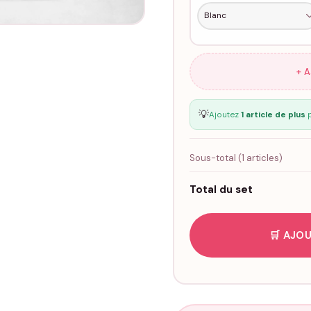
+ 
💡
Ajoutez
1 article de plus
p
Sous-total (
1
articles)
Total du set
🛒 AJOU