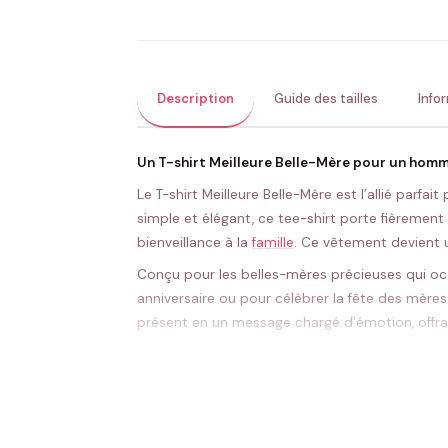
Description
Guide des tailles
Info
Un T-shirt Meilleure Belle-Mère pour un homm
Le T-shirt Meilleure Belle-Mère est l’allié parf
simple et élégant, ce tee-shirt porte fièrement
bienveillance à la
famille
. Ce vêtement devient u
Conçu pour les belles-mères précieuses qui occ
anniversaire ou pour célébrer la fête des mères
présent en un message chargé d’émotion, offra
Pour aller encore plus loin dans la surprise, il
sweats et t-shirts familiaux permettra de compo
familiale lors des fêtes ou des événements spé
Avec sa coupe actuelle et son confort inégalé, le