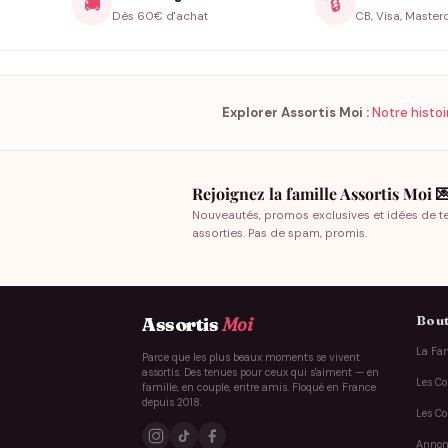
🚚
🔒
Dès 60€ d'achat
CB, Visa, Master
Explorer Assortis Moi :
Notre histoi
Rejoignez la famille Assortis Moi 
Nouveautés, promos exclusives et idées de t
assorties. Pas de spam, promis.
Bout
Assortis
Moi
La Fam
Parce que les plus beaux moments se vivent
assortis. Des tenues pour ceux qui s'aiment — en
Les Co
famille, en couple, entre amis. Floqué en France
depuis 2018.
Les Co
Annon