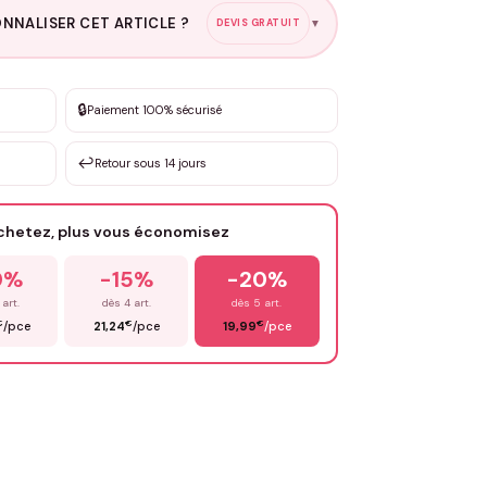
NNALISER CET ARTICLE ?
DEVIS GRATUIT
▼
esure
🔒
Paiement 100% sécurisé
sation de 3 à 10€ selon la demande
↩️
Retour sous 14 jours
Votre texte / idée
*
achetez, plus vous économisez
Email
*
0%
-15%
-20%
 art.
dès 4 art.
dès 5 art.
€
€
€
/pce
21,24
/pce
19,99
/pce
OYER MA DEMANDE ✨