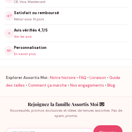
CB, Visa, Mastercard
Satisfait ou remboursé
↩️
Retour sous 14 jours
Avis vérifiés 4,7/5
⭐
Voir les avis
Personnalisation
✏️
En savoir plus
Explorer Assortis Moi :
Notre histoire
•
FAQ
•
Livraison
•
Guide
des tailles
•
Comment ça marche
•
Nos engagements
•
Blog
Rejoignez la famille Assortis Moi 💌
Nouveautés, promos exclusives et idées de tenues assorties. Pas de
spam, promis.