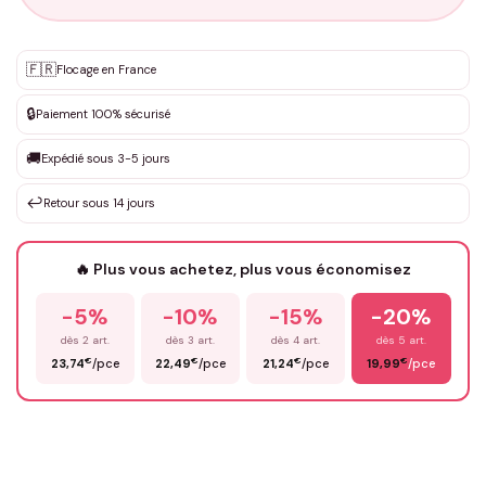
Personnalisation sur mesure
🇫🇷
✨
Flocage en France
DEVIS GRATUIT · Personnalisation de 3 à 10€ selon la demande
🔒
Paiement 100% sécurisé
Que souhaitez-vous ?
*
🚚
Expédié sous 3-5 jours
↩️
Retour sous 14 jours
Votre texte / idée
*
🔥 Plus vous achetez, plus vous économisez
-5%
-10%
-15%
-20%
Prénom
*
dès 2 art.
dès 3 art.
dès 4 art.
dès 5 art.
€
€
€
€
23,74
/pce
22,49
/pce
21,24
/pce
19,99
/pce
Email
*