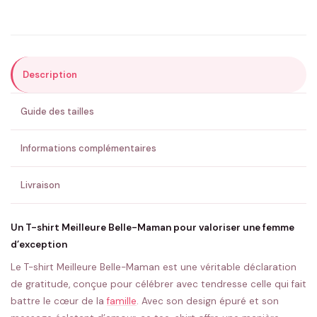
Précisions (optionnel)
Description
ENVOYER MA DEMANDE ✨
Guide des tailles
💚 Retour sous 24-48h
🇫🇷 Flocage en France
✅ Validation avant fabrication
Informations complémentaires
Livraison
Un T-shirt Meilleure Belle-Maman pour valoriser une femme
d’exception
Le T-shirt Meilleure Belle-Maman est une véritable déclaration
de gratitude, conçue pour célébrer avec tendresse celle qui fait
battre le cœur de la
famille
. Avec son design épuré et son