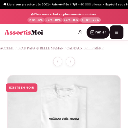
🚚
Livraison gratuite
dès 60€
|
⭐
Avis vérifiés 4,7/5
·
+10 000 clients
|
⚡
Expédié sous 1
🔥
Plus vous achetez, plus vous économisez :
2 art.
-5%
3 art.
-10%
4 art.
-15%
5+ art.
-20%
Assortis
Moi
Panier
Passer
ACCUEIL
/
BEAU PAPA & BELLE MAMAN
/
CADEAUX BELLE MÈRE
au
contenu
EXISTE EN NOIR