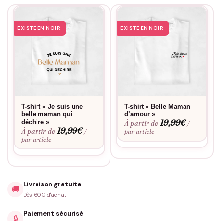
EXISTE EN NOIR
EXISTE EN NOIR
T-shirt « Je suis une
T-shirt « Belle Maman
belle maman qui
d’amour »
19,99
€
déchire »
À partir de
/
19,99
€
À partir de
/
par article
par article
Livraison gratuite
🚚
Dès 60€ d'achat
Paiement sécurisé
🔒