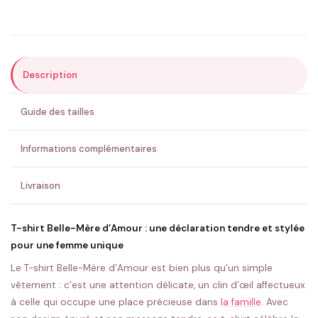
Précisions (optionnel)
Description
ENVOYER MA DEMANDE ✨
Guide des tailles
💚 Retour sous 24-48h
🇫🇷 Flocage en France
✅ Validation avant fabrication
Informations complémentaires
Livraison
T-shirt Belle-Mère d’Amour : une déclaration tendre et stylée
pour une femme unique
Le T-shirt Belle-Mère d’Amour est bien plus qu’un simple
vêtement : c’est une attention délicate, un clin d’œil affectueux
à celle qui occupe une place précieuse dans
la famille
. Avec