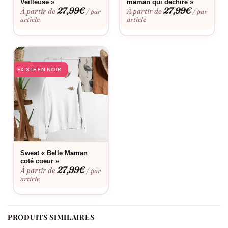
Veilleuse »
maman qui déchire »
partie d’une collection dédiée aux relations familiales fortes et
27,99
€
27,99
€
À partir de
À partir de
/ par
/ par
sincères. Il peut être assorti à d’autres pièces de la boutique,
article
article
permettant de créer des ensembles harmonieux pour toute la
famille
. Offrir ce t-shirt, c’est choisir un cadeau qui allie style,
confort et émotion, pour une belle-mère exceptionnelle.
EXISTE EN NOIR
Sweat « Belle Maman
coté coeur »
27,99
€
À partir de
/ par
article
PRODUITS SIMILAIRES