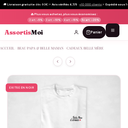
🚚
Livraison gratuite
dès 60€
|
⭐
Avis vérifiés 4,7/5
·
+10 000 clients
|
⚡
Expédié sous 1
🔥
Plus vous achetez, plus vous économisez :
2 art.
-5%
3 art.
-10%
4 art.
-15%
5+ art.
-20%
Assortis
Moi
Panier
Passer
ACCUEIL
/
BEAU PAPA & BELLE MAMAN
/
CADEAUX BELLE MÈRE
au
contenu
EXITSE EN NOIR