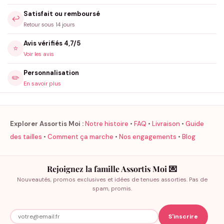
Satisfait ou remboursé
↩️
Retour sous 14 jours
Avis vérifiés 4,7/5
⭐
Voir les avis
Personnalisation
✏️
En savoir plus
Explorer Assortis Moi :
Notre histoire
•
FAQ
•
Livraison
•
Guide
des tailles
•
Comment ça marche
•
Nos engagements
•
Blog
Rejoignez la famille Assortis Moi 💌
Nouveautés, promos exclusives et idées de tenues assorties. Pas de
spam, promis.