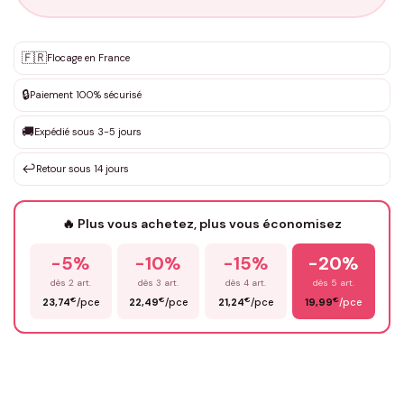
Personnalisation sur mesure
🇫🇷
✨
Flocage en France
DEVIS GRATUIT · Personnalisation de 3 à 10€ selon la demande
🔒
Paiement 100% sécurisé
Que souhaitez-vous ?
*
🚚
Expédié sous 3-5 jours
↩️
Retour sous 14 jours
Votre texte / idée
*
🔥 Plus vous achetez, plus vous économisez
-5%
-10%
-15%
-20%
Prénom
*
dès 2 art.
dès 3 art.
dès 4 art.
dès 5 art.
€
€
€
€
23,74
/pce
22,49
/pce
21,24
/pce
19,99
/pce
Email
*