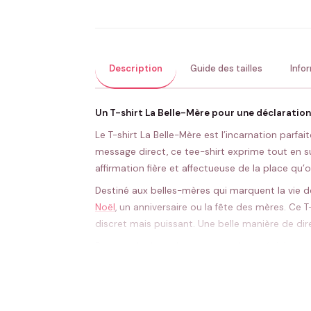
Description
Guide des tailles
Info
Un T-shirt La Belle-Mère pour une déclaration 
Le T-shirt La Belle-Mère est l’incarnation par
message direct, ce tee-shirt exprime tout en sub
affirmation fière et affectueuse de la place q
Destiné aux belles-mères qui marquent la vie de
Noël
, un anniversaire ou la fête des mères. Ce 
discret mais puissant. Une belle manière de dire 
Pour rendre le cadeau encore plus spécial, pens
permettront de créer un coffret familial harmon
plus qu’un vêtement, il devient un souvenir que 
Grâce à sa coupe moderne et son confort optima