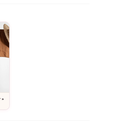
e l’essentiel sans en faire trop : elle est
r »
e