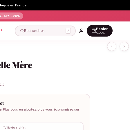
Floqué en France
5+ art.
-20%
Panier
n
Rechercher…
/
0,00€
elle Mère
icle
et
e. Plus vous en ajoutez, plus vous économisez sur
Taille du t-shirt