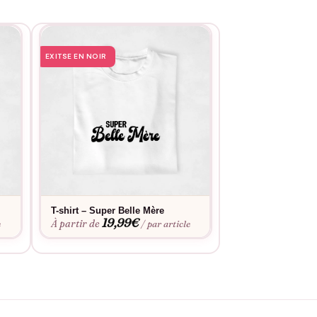
EXITSE EN NOIR
EXITSE EN NOIR
T-shirt – Super Belle Mère
T-shirt – La Belle
19,99
€
19,9
À partir de
À partir de
e
/ par article