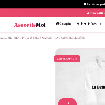
🚚
Livraison gra
🔥
Plus vous 
💑
👨‍👩‍👧‍👦
Assortis
Moi
Couple
Famille
Passer
ACCUEIL
/
BEAU PAPA & BELLE MAMAN
/
CADEAUX BELLE MÈRE
au
contenu
EXISTE EN NOIR