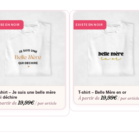
TSE EN NOIR
EXISTE EN NOIR
shirt – Je suis une belle mère
T-shirt – Belle Mère en or
19,99
€
i déchire
À partir de
/ par articl
19,99
€
partir de
/ par article