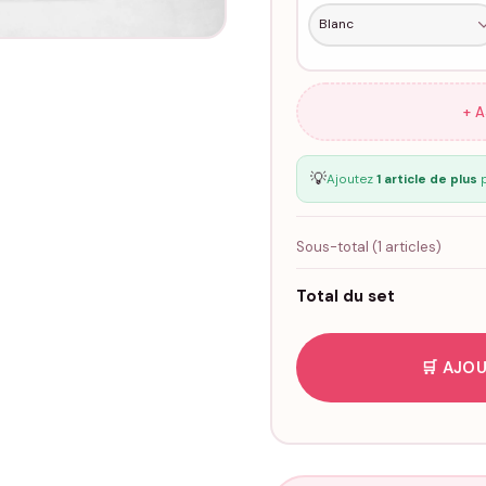
+ 
💡
Ajoutez
1 article de plus
p
Sous-total (
1
articles)
Total du set
🛒 AJOU