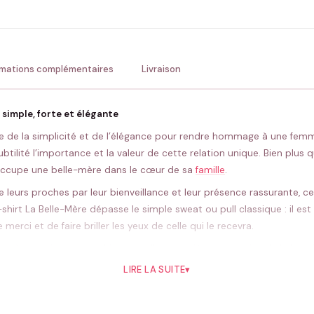
💚 Retour sous 24-48h
🇫
rmations complémentaires
Livraison
simple, forte et élégante
faite de la simplicité et de l’élégance pour rendre hommage à une fe
tilité l’importance et la valeur de cette relation unique. Bien plus 
u’occupe une belle-mère dans le cœur de sa
famille
.
 leurs proches par leur bienveillance et leur présence rassurante, c
T-shirt La Belle-Mère dépasse le simple sweat ou pull classique : il e
merci et de faire briller les yeux de celle qui le recevra.
ez à associer ce tee-shirt avec d’autres pièces assorties de la boutiq
ieux, idéal pour un événement marquant ou une grande fête en famille
LIRE LA SUITE
▾
l’on chérit.
l, ce tee-shirt s’adapte à toutes les occasions. Léger, agréable et