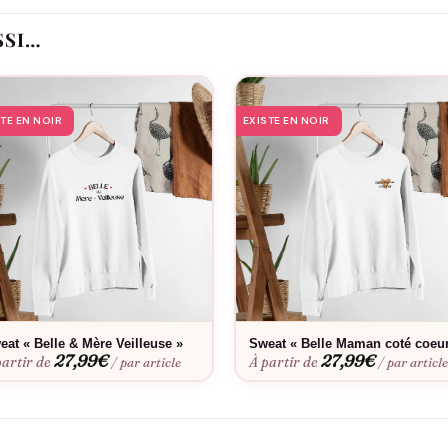
e. Ce vêtement discret mais symbolique est un choix parfait pour dir
e, celle qui compte.
SSI…
STE EN NOIR
EXISTE EN NOIR
eat « Belle & Mère Veilleuse »
Sweat « Belle Maman coté coeu
27,99
€
27,99
€
partir de
À partir de
/ par article
/ par articl