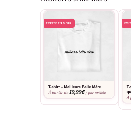
EXISTE EN NOIR
EXI
T-shirt – Meilleure Belle Mère
T-
19,99
€
qu
À partir de
/ par article
À 