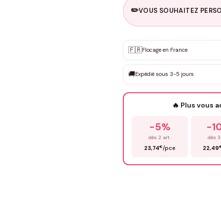
✏️
VOUS SOUHAITEZ PERSO
Personnalisation sur m
🇫🇷
✨
Flocage en France
DEVIS GRATUIT · Personnali
🚚
Expédié sous 3-5 jours
Que souhaitez-vous ?
*
🔥 Plus vous 
Prénom
*
-5%
-1
dès 2 art.
dès 3
€
23,74
/pce
22,49
Précisions (optionnel)
ENV