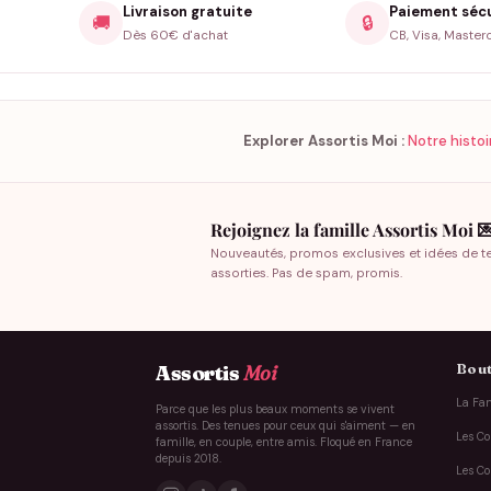
Livraison gratuite
Paiement séc
🚚
🔒
Dès 60€ d'achat
CB, Visa, Master
Explorer Assortis Moi :
Notre histoi
Rejoignez la famille Assortis Moi 
Nouveautés, promos exclusives et idées de t
assorties. Pas de spam, promis.
Bout
Assortis
Moi
La Fam
Parce que les plus beaux moments se vivent
assortis. Des tenues pour ceux qui s'aiment — en
Les Co
famille, en couple, entre amis. Floqué en France
depuis 2018.
Les Co