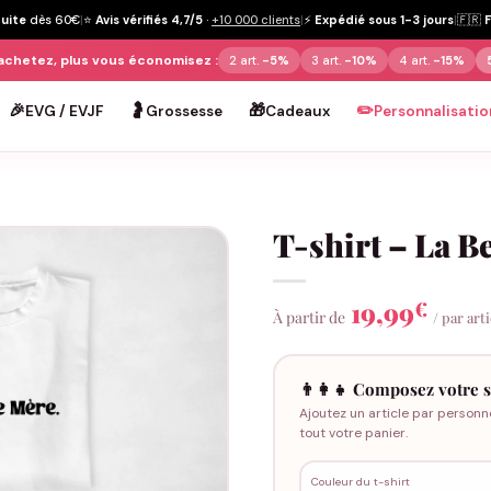
tuite
dès 60€
|
⭐
Avis vérifiés 4,7/5
·
+10 000 clients
|
⚡
Expédié sous 1-3 jours
|
🇫🇷
achetez, plus vous économisez :
2 art.
-5%
3 art.
-10%
4 art.
-15%
🎉
🤰
🎁
✏️
EVG / EVJF
Grossesse
Cadeaux
Personnalisatio
T-shirt – La B
19,99
€
À partir de
/ par art
👨‍👩‍👧 Composez votre s
Ajoutez un article par personn
tout votre panier.
Couleur du t-shirt