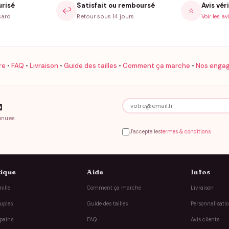
urisé
Satisfait ou remboursé
Avis véri
↩️
⭐
card
Retour sous 14 jours
Voir les av
re
•
FAQ
•
Livraison
•
Guide des tailles
•
Comment ça marche
•
Nos enga

enues
J'accepte les
termes & conditions
ique
Aide
Infos
ille
Comment ça marche
Livraison
uples
Guide des tailles
Personnalisati
pains
FAQ
Avis clients