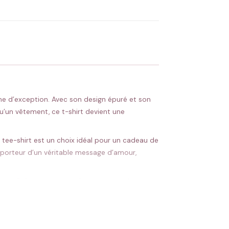
 Flocage en France
✅ Validation avant fabrication
mme d’exception. Avec son design épuré et son
qu’un vêtement, ce t-shirt devient une
e tee-shirt est un choix idéal pour un cadeau de
st porteur d’un véritable message d’amour,
ue. Pulls, sweats et t-shirts personnalisés
. Le T-shirt La Belle-Mère devient ainsi bien
 intemporel, il accompagnera votre belle-