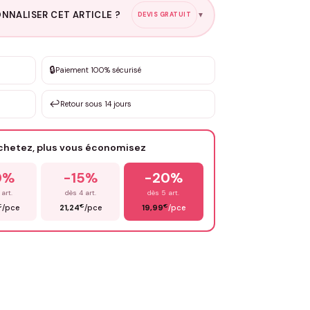
NNALISER CET ARTICLE ?
DEVIS GRATUIT
▼
esure
🔒
Paiement 100% sécurisé
sation de 3 à 10€ selon la demande
↩️
Retour sous 14 jours
Votre texte / idée
*
achetez, plus vous économisez
Email
*
0%
-15%
-20%
 art.
dès 4 art.
dès 5 art.
€
€
€
/pce
21,24
/pce
19,99
/pce
OYER MA DEMANDE ✨