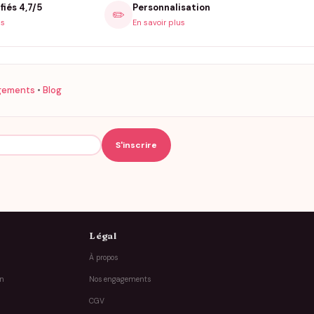
fiés 4,7/5
Personnalisation
✏️
is
En savoir plus
gements
•
Blog
Légal
À propos
on
Nos engagements
CGV