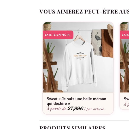
maman dans son quotidien avec style et tendress
tout simplement la belle-mère, la seule, l’uniqu
VOUS AIMEREZ PEUT-ÊTRE AU
EXISTE EN NOIR
EXI
Sweat « Je suis une belle maman
Sw
qui déchire »
À 
27,99
€
À partir de
/ par article
PRODUITS SIMILAIRES