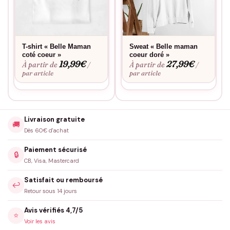
un petit mot doux à inscrire discrètement sur le sweat-shirt.
En offrant ce sweat « Belle Maman côté cœur », vous ne lui
offrez pas seulement un vêtement, mais également un
souvenir mémorable qu’elle pourra chérir et porter avec fierté.
T-shirt « Belle Maman
Sweat « Belle maman
Témoignez de votre appréciation et de votre amour de façon
coté coeur »
coeur doré »
19,99
€
27,99
€
À partir de
À partir de
/
/
originale et tendance. N’attendez plus pour faire de ce sweat le
par article
par article
cadeau parfait pour votre belle-maman adorée !
Livraison gratuite
🚚
Dès 60€ d'achat
Paiement sécurisé
🔒
CB, Visa, Mastercard
Satisfait ou remboursé
↩️
Retour sous 14 jours
Avis vérifiés 4,7/5
⭐
Voir les avis