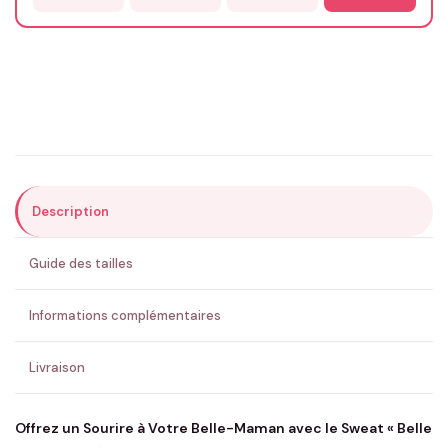
Email
*
Précisions (optionnel)
Description
ENVOYER MA DEMANDE ✨
Guide des tailles
💚 Retour sous 24-48h
🇫🇷 Flocage en France
✅ Validation avant fabrication
Informations complémentaires
Livraison
Offrez un Sourire à Votre Belle-Maman avec le Sweat « Belle