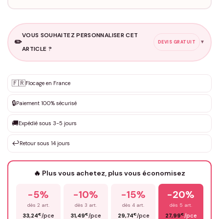
VOUS SOUHAITEZ PERSONNALISER CET
✏️
▼
DEVIS GRATUIT
ARTICLE ?
Personnalisation sur mesure
🇫🇷
✨
Flocage en France
DEVIS GRATUIT · Personnalisation de 3 à 10€ selon la demande
🔒
Paiement 100% sécurisé
Que souhaitez-vous ?
*
🚚
Expédié sous 3-5 jours
↩️
Retour sous 14 jours
Votre texte / idée
*
🔥 Plus vous achetez, plus vous économisez
-5%
-10%
-15%
-20%
Prénom
*
dès 2 art.
dès 3 art.
dès 4 art.
dès 5 art.
€
€
€
€
33,24
/pce
31,49
/pce
29,74
/pce
27,99
/pce