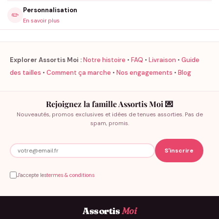
Personnalisation
✏️
En savoir plus
Explorer Assortis Moi :
Notre histoire
•
FAQ
•
Livraison
•
Guide
des tailles
•
Comment ça marche
•
Nos engagements
•
Blog
Rejoignez la famille Assortis Moi 💌
Nouveautés, promos exclusives et idées de tenues assorties. Pas de
spam, promis.
J'accepte les
termes & conditions
Assortis
Moi