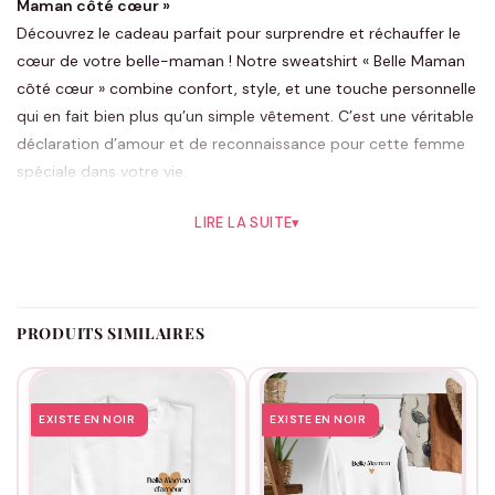
Maman côté cœur »
Découvrez le cadeau parfait pour surprendre et réchauffer le
cœur de votre belle-maman ! Notre sweatshirt « Belle Maman
côté cœur » combine confort, style, et une touche personnelle
qui en fait bien plus qu’un simple vêtement. C’est une véritable
déclaration d’amour et de reconnaissance pour cette femme
spéciale dans votre vie.
Imaginé pour s’adapter à toutes les occasions, qu’il s’agisse
LIRE LA SUITE
▾
d’un anniversaire ou tout simplement d’une journée spéciale,
ce sweat-shirt est parfait pour montrer votre affection. La
douceur du tissu en fait le compagnon idéal pour les journées
fraîches ou les soirées relax à la maison. Plus qu’un vêtement,
PRODUITS SIMILAIRES
c’est un câlin que vous pouvez offrir.
La collection « Cadeaux belle-mère » de notre boutique
Assortis Moi
permet de personnaliser chaque pièce pour la
rendre unique. Vous pouvez choisir entre plusieurs couleurs
EXISTE EN NOIR
EXISTE EN NOIR
sobres et élégantes qui sauront plaire à chaque belle-maman.
Ajoutez une touche personnelle en choisissant son prénom ou