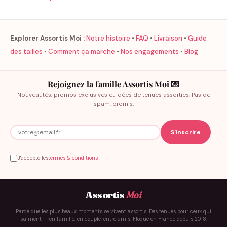
Explorer Assortis Moi :
Notre histoire
•
FAQ
•
Livraison
•
Guide
des tailles
•
Comment ça marche
•
Nos engagements
•
Blog
Rejoignez la famille Assortis Moi 💌
Nouveautés, promos exclusives et idées de tenues assorties. Pas de
spam, promis.
J'accepte les
termes & conditions
Assortis
Moi
Parce que les plus beaux moments se vivent assortis. Des tenues pour ceux qui
s'aiment — en famille, en couple, entre amis. Floqué en France depuis 2018.