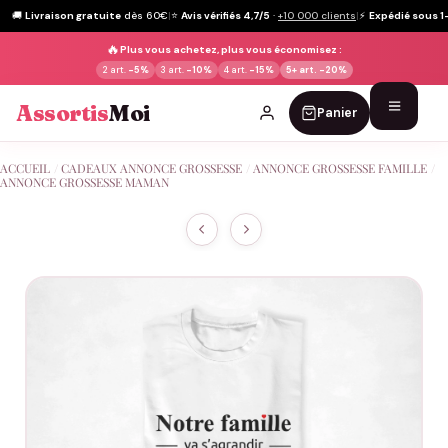
🚚
Livraison gratuite
dès 60€
|
⭐
Avis vérifiés 4,7/5
·
+10 000 clients
|
⚡
Expédié sous 1
🔥
Plus vous achetez, plus vous économisez :
2 art.
-5%
3 art.
-10%
4 art.
-15%
5+ art.
-20%
Assortis
Moi
Panier
Passer
ACCUEIL
/
CADEAUX ANNONCE GROSSESSE
/
ANNONCE GROSSESSE FAMILLE
/
au
ANNONCE GROSSESSE MAMAN
contenu