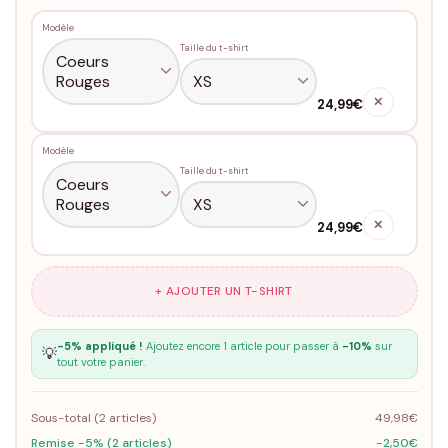
Modèle
Taille du t-shirt
✕
24,99€
Modèle
Taille du t-shirt
✕
24,99€
+ AJOUTER UN T-SHIRT
-5% appliqué !
Ajoutez encore 1 article pour passer à
-10%
sur
💡
tout votre panier.
Sous-total (
2
articles)
49,98€
Remise -5% (2 articles)
-2,50€