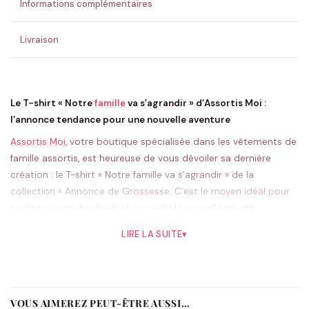
Informations complémentaires
Livraison
Le T-shirt « Notre
famille
va s’agrandir » d’Assortis Moi :
l’annonce tendance pour une nouvelle aventure
Assortis Moi
, votre boutique spécialisée dans les vêtements de
famille assortis, est heureuse de vous dévoiler sa dernière
création : le T-shirt « Notre famille va s’agrandir » de la
collection « Annonce de Grossesse. C’est le moyen idéal pour
partager votre bonheur et accueillir la nouvelle vie qui
s’annonce au sein de votre famille avec style et originalité.
LIRE LA SUITE
▾
Ce T-shirt élégant est plus qu’un simple vêtement, c’est un
véritable message d’amour. « Notre famille va s’agrandir », ces
mots imprimés avec une typographie soignée et un cœur
emblématique, sont une annonce douce et subtile de l’arrivée
VOUS AIMEREZ PEUT-ÊTRE AUSSI…