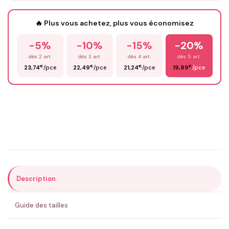
Votre texte / idée
*
🔥 Plus vous achetez, plus vous économisez
-5%
-10%
-15%
-20%
Prénom
*
dès 2 art.
dès 3 art.
dès 4 art.
dès 5 art.
€
€
€
€
23,74
/pce
22,49
/pce
21,24
/pce
19,99
/pce
Email
*
Précisions (optionnel)
Description
ENVOYER MA DEMANDE ✨
Guide des tailles
💚 Retour sous 24-48h
🇫🇷 Flocage en France
✅ Validation avant fabrication