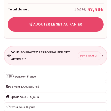
47,48€
Total du set
49,98€
🛒 AJOUTER LE SET AU PANIER
VOUS SOUHAITEZ PERSONNALISER CET
✏️
▼
DEVIS GRATUIT
ARTICLE ?
Personnalisation sur mesure
🇫🇷
✨
Flocage en France
DEVIS GRATUIT · Personnalisation de 3 à 10€ selon la demande
🔒
Paiement 100% sécurisé
Que souhaitez-vous ?
*
🚚
Expédié sous 3-5 jours
↩️
Retour sous 14 jours