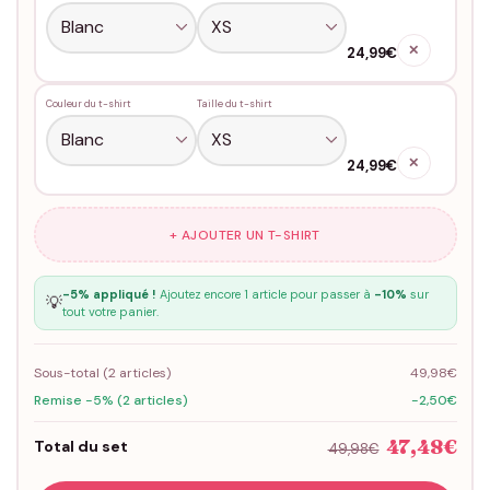
✕
24,99€
Couleur du t-shirt
Taille du t-shirt
✕
24,99€
+ AJOUTER UN T-SHIRT
-5% appliqué !
Ajoutez encore 1 article pour passer à
-10%
sur
💡
tout votre panier.
Sous-total (
2
articles)
49,98€
Remise -5% (2 articles)
-2,50€
47,48€
Total du set
49,98€