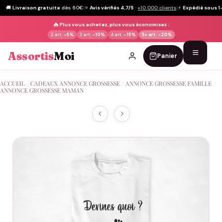
🚚
Livraison gratuite
dès 60€
|
⭐
Avis vérifiés 4,7/5
·
+10 000 clients
|
⚡
Expédié sous 1
🔥
Plus vous achetez, plus vous économisez :
2 art.
-5%
3 art.
-10%
4 art.
-15%
5+ art.
-20%
Assortis
Moi
Panier
Passer
ACCUEIL
/
CADEAUX ANNONCE GROSSESSE
/
ANNONCE GROSSESSE FAMILLE
/
au
ANNONCE GROSSESSE MAMAN
contenu