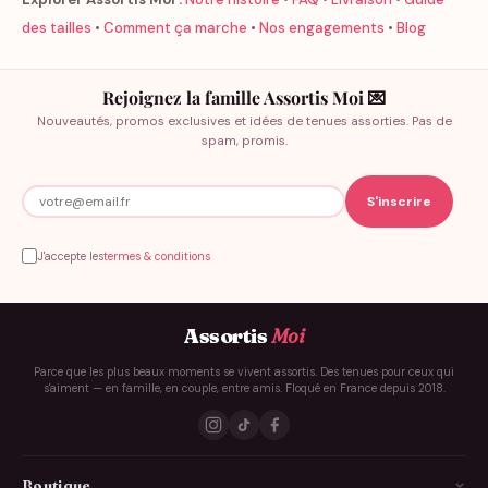
des tailles
•
Comment ça marche
•
Nos engagements
•
Blog
Rejoignez la famille Assortis Moi 💌
Nouveautés, promos exclusives et idées de tenues assorties. Pas de
spam, promis.
J'accepte les
termes & conditions
Assortis
Moi
Parce que les plus beaux moments se vivent assortis. Des tenues pour ceux qui
s'aiment — en famille, en couple, entre amis. Floqué en France depuis 2018.
Boutique