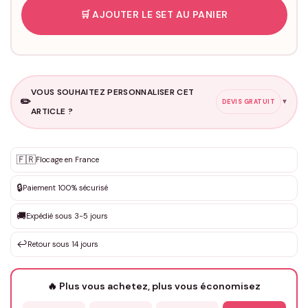
🛒 AJOUTER LE SET AU PANIER
VOUS SOUHAITEZ PERSONNALISER CET
✏️
▼
DEVIS GRATUIT
ARTICLE ?
Personnalisation sur mesure
🇫🇷
✨
Flocage en France
DEVIS GRATUIT · Personnalisation de 3 à 10€ selon la demande
🔒
Paiement 100% sécurisé
Que souhaitez-vous ?
*
🚚
Expédié sous 3-5 jours
↩️
Retour sous 14 jours
Votre texte / idée
*
🔥 Plus vous achetez, plus vous économisez