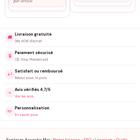
par article
Livraison gratuite
🚚
Dès 60€ d'achat
Paiement sécurisé
🔒
CB, Visa, Mastercard
Satisfait ou remboursé
↩️
Retour sous 14 jours
Avis vérifiés 4,7/5
⭐
Voir les avis
Personnalisation
✏️
En savoir plus
Explorer Assortis Moi :
Notre histoire
•
FAQ
•
Livraison
•
Guide