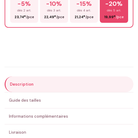
-5%
-10%
-15%
-20%
Prénom
*
dès 2 art.
dès 3 art.
dès 4 art.
dès 5 art.
€
€
€
€
23,74
/pce
22,49
/pce
21,24
/pce
19,99
/pce
Email
*
Précisions (optionnel)
Description
ENVOYER MA DEMANDE ✨
Guide des tailles
💚 Retour sous 24-48h
🇫🇷 Flocage en France
✅ Validation avant fabrication
Informations complémentaires
Livraison