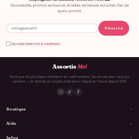
Nouveautés, promos exclusives et idées de tenues assorties. Pas de
spam, promis.
J'accepte les
termes & conditions
Assortis
Moi
Parce que les plus beaux moments se vivent assortis. Des tenues pour ceux qui
s'aiment — en famille, en couple, entre amis. Floqué en France depuis 2018.
Boutique
La Famille
Aide
Les Couples
Comment ça marche
Infos