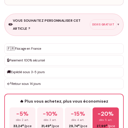
VOUS SOUHAITEZ PERSONNALISER CET
✏️
▼
DEVIS GRATUIT
ARTICLE ?
Personnalisation sur mesure
🇫🇷
✨
Flocage en France
DEVIS GRATUIT · Personnalisation de 3 à 10€ selon la demande
🔒
Paiement 100% sécurisé
Que souhaitez-vous ?
*
🚚
Expédié sous 3-5 jours
↩️
Retour sous 14 jours
Votre texte / idée
*
🔥 Plus vous achetez, plus vous économisez
-5%
-10%
-15%
-20%
Prénom
*
dès 2 art.
dès 3 art.
dès 4 art.
dès 5 art.
€
€
€
€
33,24
/pce
31,49
/pce
29,74
/pce
27,99
/pce