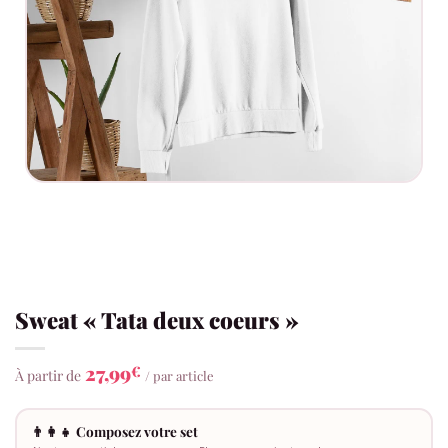
Sweat « Tata deux coeurs »
27,99
€
À partir de
/ par article
👨‍👩‍👧 Composez votre set