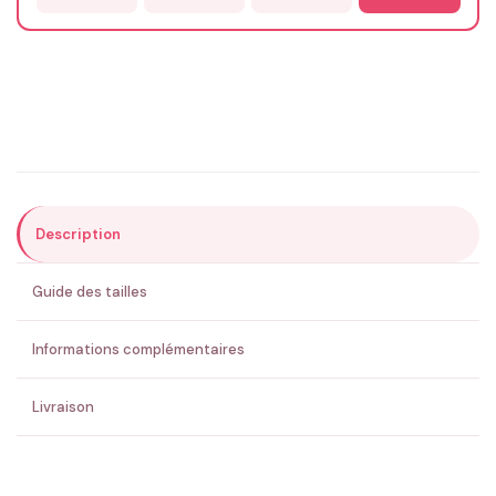
Email
*
Précisions (optionnel)
Description
ENVOYER MA DEMANDE ✨
Guide des tailles
💚 Retour sous 24-48h
🇫🇷 Flocage en France
✅ Validation avant fabrication
Informations complémentaires
Livraison