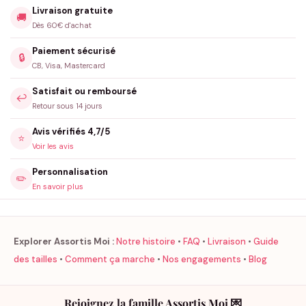
Livraison gratuite
🚚
Dès 60€ d'achat
Paiement sécurisé
🔒
CB, Visa, Mastercard
Satisfait ou remboursé
↩️
Retour sous 14 jours
Avis vérifiés 4,7/5
⭐
Voir les avis
Personnalisation
✏️
En savoir plus
Explorer Assortis Moi :
Notre histoire
•
FAQ
•
Livraison
•
Guide
des tailles
•
Comment ça marche
•
Nos engagements
•
Blog
Rejoignez la famille Assortis Moi 💌