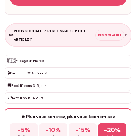
VOUS SOUHAITEZ PERSONNALISER CET
✏️
▼
DEVIS GRATUIT
ARTICLE ?
Personnalisation sur mesure
🇫🇷
✨
Flocage en France
DEVIS GRATUIT · Personnalisation de 3 à 10€ selon la demande
🔒
Paiement 100% sécurisé
Que souhaitez-vous ?
*
🚚
Expédié sous 3-5 jours
↩️
Retour sous 14 jours
Votre texte / idée
*
🔥 Plus vous achetez, plus vous économisez
-5%
-10%
-15%
-20%
Prénom
*