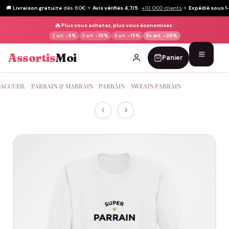
🚚
Livraison gratuite
dès 60€
|
⭐
Avis vérifiés 4,7/5
·
+10 000 clients
|
⚡
Expédié sous 1
🔥
Plus vous achetez, plus vous économisez :
2 art.
-5%
3 art.
-10%
4 art.
-15%
5+ art.
-20%
Assortis
Moi
Panier
Passer
ACCUEIL
/
PARRAIN & MARRAIN
/
PARRAIN
/
SWEATS PARRAIN
au
contenu