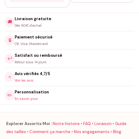
Livraison gratuite
🚚
Dès 60€ d'achat
Paiement sécurisé
🔒
CB, Visa, Mastercard
Satisfait ou remboursé
↩️
Retour sous 14 jours
Avis vérifiés 4,7/5
⭐
Voir les avis
Personnalisation
✏️
En savoir plus
Explorer Assortis Moi :
Notre histoire
•
FAQ
•
Livraison
•
Guide
des tailles
•
Comment ça marche
•
Nos engagements
•
Blog