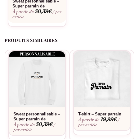
Sweat personnalisable –
Envie d’une touche personnelle ? Découvrez notre
service de
Super parrain de
personnalisation
. Tissu résistant qui garde sa forme et ses
30,39
€
À partir de
/ par
couleurs lavage après lavage. Entretien facile en machine pour
article
un usage sans contrainte.
PRODUITS SIMILAIRES
Sweat personnalisable –
T-shirt – Super parrain
19,99
€
Super parrain de
À partir de
/
30,39
€
À partir de
/
par article
par article