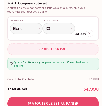
👨‍👩‍👧 Composez votre set
Ajoutez un article par personne. Plus vous en ajoutez, plus vous
économisez sur tout votre panier.
Couleur du Pull
Taille du sweat
✕
34,99€
+ AJOUTER UN PULL
Ajoutez
1 article de plus
pour débloquer
-5%
sur tout votre
💡
panier !
Sous-total (
1
articles)
34,99€
34,99€
Total du set
🛒 AJOUTER LE SET AU PANIER