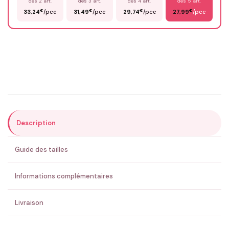
dès 2 art.
dès 3 art.
dès 4 art.
dès 5 art.
€
€
€
€
33,24
/pce
31,49
/pce
29,74
/pce
27,99
/pce
Email
*
Précisions (optionnel)
Description
ENVOYER MA DEMANDE ✨
Guide des tailles
💚 Retour sous 24-48h
🇫🇷 Flocage en France
✅ Validation avant fabrication
Informations complémentaires
Livraison