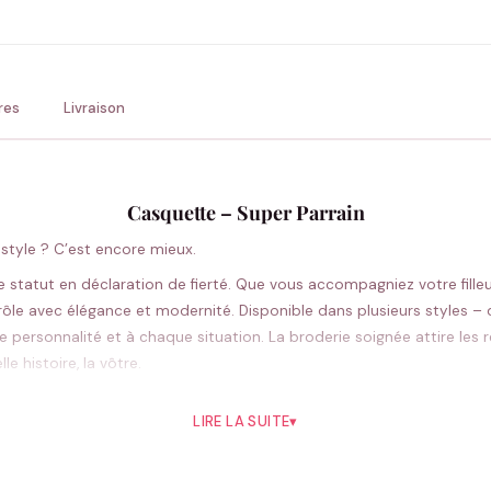
💚 Retour sous 24-48h
🇫
res
Livraison
Casquette – Super Parrain
c style ? C’est encore mieux.
 statut en déclaration de fierté. Que vous accompagniez votre fille
 rôle avec élégance et modernité. Disponible dans plusieurs styles 
tre personnalité et à chaque situation. La broderie soignée attire les 
e histoire, la vôtre.
Pourquoi vous allez l’aimer
LIRE LA SUITE
▾
la journée