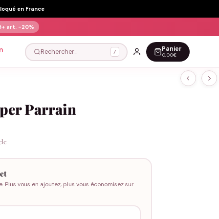
Floqué en France
5+ art.
-20%
Panier
n
Rechercher…
/
0,00€
per Parrain
cle
et
e. Plus vous en ajoutez, plus vous économisez sur