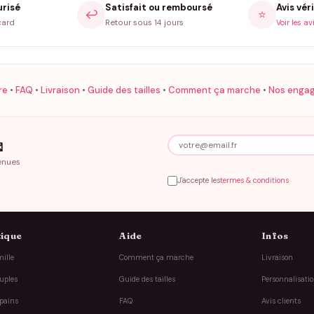
urisé
Satisfait ou remboursé
Avis véri
↩️
⭐
card
Retour sous 14 jours
Voir les av
re
•
FAQ
•
Livraison
•
Guide des tailles
•
Comment ça marche
•
Nos enga

enues
J'accepte les
termes & conditions
ique
Aide
Infos
ille
Comment ça marche
Livraison
uples
Guide des tailles
Personnalisati
pains
FAQ
Avis clients