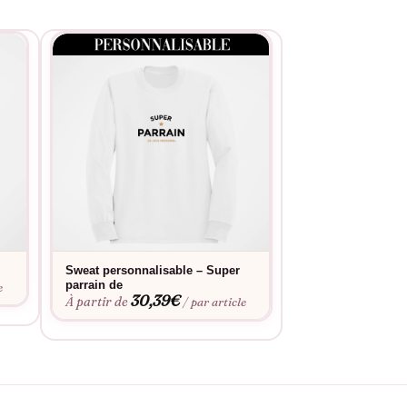
Sweat personnalisable – Super
Pull – Super Parr
27,9
parrain de
À partir de
e
30,39
€
À partir de
/ par article