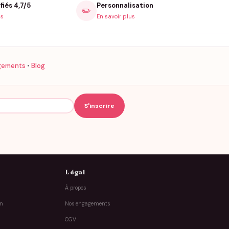
fiés 4,7/5
Personnalisation
✏️
is
En savoir plus
gements
•
Blog
Légal
À propos
on
Nos engagements
CGV