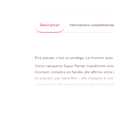
Description
Informations complémentai
Être parrain, c’est un privilège. Le montrer ave
Cette casquette Super Parrain transforme votre
moment complice en famille, elle affirme votre
en passant par l’aéré filet – elle s’adapte à vo
conversation. Un accessoire qui raconte une bell
Taille réglable pour un confort parfait toute 