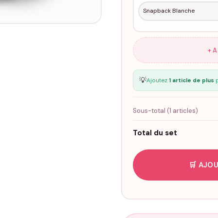
+ 
💡
Ajoutez
1 article de plus
p
Sous-total (
1
articles)
Total du set
🛒 AJOU