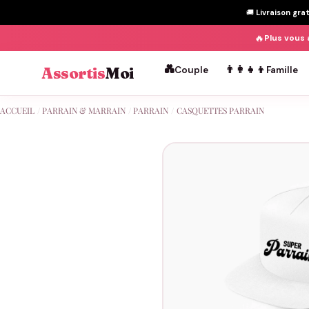
🚚
Livraison gra
🔥
Plus vous 
💑
👨‍👩‍👧‍👦
Assortis
Moi
Couple
Famille
Passer
ACCUEIL
/
PARRAIN & MARRAIN
/
PARRAIN
/
CASQUETTES PARRAIN
au
contenu