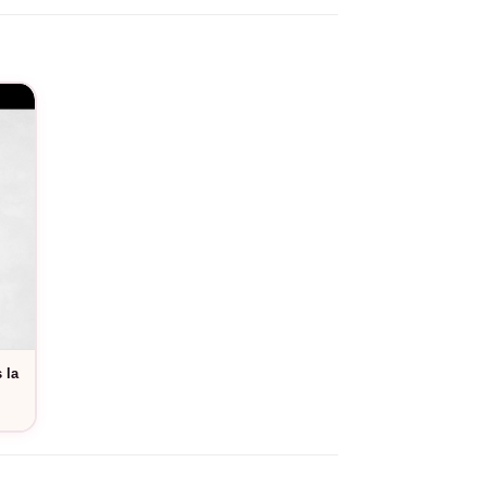
lement pour afficher fièrement votre statut au
service de personnalisation
. Cette casquette
gées.
 la
e