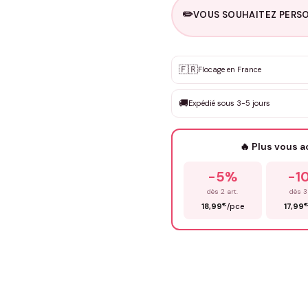
✏️
VOUS SOUHAITEZ PERSO
Personnalisation sur m
🇫🇷
✨
Flocage en France
DEVIS GRATUIT · Personnali
🚚
Expédié sous 3-5 jours
Que souhaitez-vous ?
*
🔥 Plus vous 
Prénom
*
-5%
-1
dès 2 art.
dès 3
€
18,99
/pce
17,99
Précisions (optionnel)
ENV