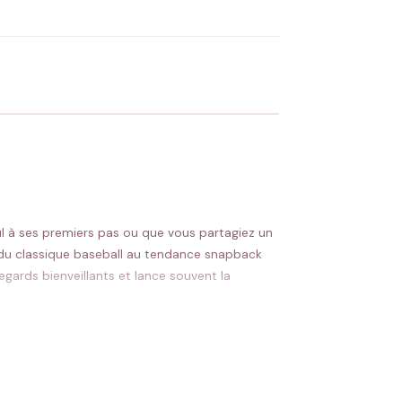
 Flocage en France
✅ Validation avant fabrication
ul à ses premiers pas ou que vous partagiez un
– du classique baseball au tendance snapback
regards bienveillants et lance souvent la