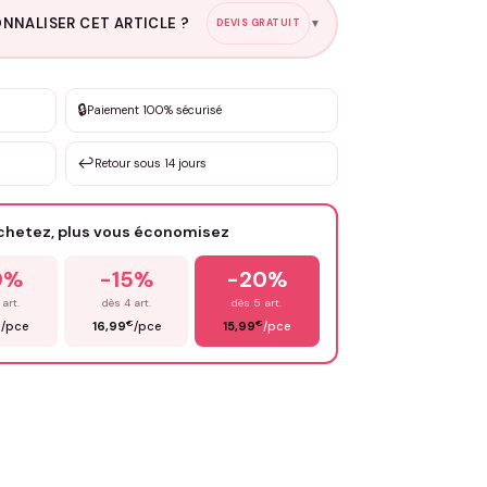
NNALISER CET ARTICLE ?
DEVIS GRATUIT
▼
esure
🔒
Paiement 100% sécurisé
sation de 3 à 10€ selon la demande
↩️
Retour sous 14 jours
Votre texte / idée
*
achetez, plus vous économisez
Email
*
0%
-15%
-20%
 art.
dès 4 art.
dès 5 art.
€
€
€
/pce
16,99
/pce
15,99
/pce
OYER MA DEMANDE ✨