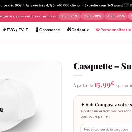
tuite
dès 60€
|
⭐
Avis vérifiés 4,7/5
·
+10 000 clients
|
⚡
Expédié sous 1-3 jours
|
🇫🇷
achetez, plus vous économisez :
2 art.
-5%
3 art.
-10%
4 art.
-15%
🎉
🤰
🎁
✏️
EVG / EVJF
Grossesse
Cadeaux
Personnalisatio
Casquette – Su
15,99
€
À partir de
/ par arti
👨‍👩‍👧 Composez votre s
Ajoutez un article par personn
tout votre panier.
Type et couleur de la casquette