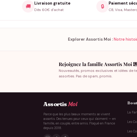
Livraison gratuite
Paiement séc
🚚
🔒
Dès 60€ d'achat
CB, Visa, Master
Explorer Assortis Moi :
Notre histoi
Rejoignez la famille Assortis Moi 
Nouveautés, promos exclusives et idées de t
assorties. Pas de spam, promis.
Bout
Assortis
Moi
La Fam
Parce que les plus beaux moments se vivent
assortis. Des tenues pour ceux qui s'aiment — en
Les Co
famille, en couple, entre amis. Floqué en France
depuis 2018.
Les Co