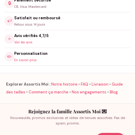
Paiement sécurisé
🔒
CB, Visa, Mastercard
Satisfait ou remboursé
↩️
Retour sous 14 jours
Avis vérifiés 4,7/5
⭐
Voir les avis
Personnalisation
✏️
En savoir plus
Explorer Assortis Moi :
Notre histoire
•
FAQ
•
Livraison
•
Guide
des tailles
•
Comment ça marche
•
Nos engagements
•
Blog
Rejoignez la famille Assortis Moi 💌
Nouveautés, promos exclusives et idées de tenues assorties. Pas de
spam, promis.