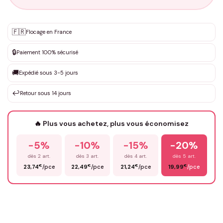
Personnalisation sur mesure
🇫🇷
✨
Flocage en France
DEVIS GRATUIT · Personnalisation de 3 à 10€ selon la demande
🔒
Paiement 100% sécurisé
Que souhaitez-vous ?
*
🚚
Expédié sous 3-5 jours
↩️
Retour sous 14 jours
Votre texte / idée
*
🔥 Plus vous achetez, plus vous économisez
-5%
-10%
-15%
-20%
Prénom
*
dès 2 art.
dès 3 art.
dès 4 art.
dès 5 art.
€
€
€
€
23,74
/pce
22,49
/pce
21,24
/pce
19,99
/pce
Email
*