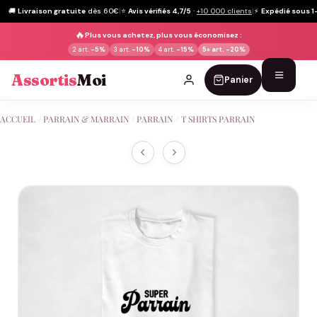
🚚
Livraison gratuite
dès 60€
|
⭐
Avis vérifiés 4,7/5
·
+10 000 clients
|
⚡
Expédié sous 1
🔥
Plus vous achetez, plus vous économisez :
2 art.
-5%
3 art.
-10%
4 art.
-15%
5+ art.
-20%
Assortis
Moi
Panier
Passer
ACCUEIL
/
PARRAIN & MARRAIN
/
PARRAIN
/
T SHIRTS PARRAIN
au
contenu