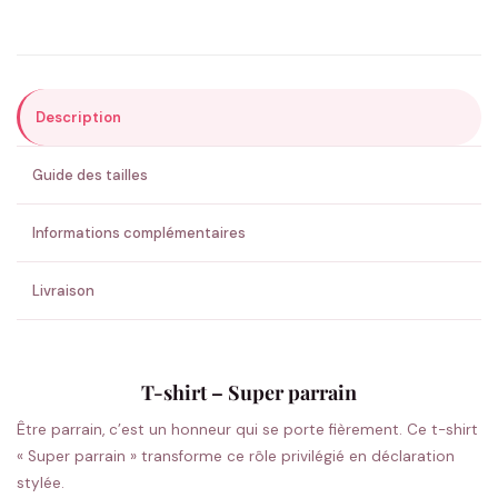
Précisions (optionnel)
Description
ENVOYER MA DEMANDE ✨
Guide des tailles
💚 Retour sous 24-48h
🇫🇷 Flocage en France
✅ Validation avant fabrication
Informations complémentaires
Livraison
T-shirt – Super parrain
Être parrain, c’est un honneur qui se porte fièrement. Ce t-shirt
« Super parrain » transforme ce rôle privilégié en déclaration
stylée.