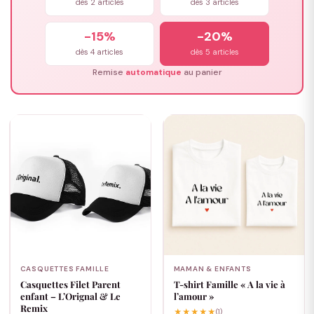
dès 2 articles
dès 3 articles
-15%
-20%
dès 4 articles
dès 5 articles
Remise
automatique
au panier
CASQUETTES FAMILLE
MAMAN & ENFANTS
Casquettes Filet Parent
T-shirt Famille « A la vie à
enfant – L’Orignal & Le
l’amour »
Remix
★★★★★
(1)