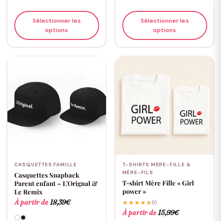
Sélectionner les
Sélectionner les
options
options
CASQUETTES FAMILLE
T-SHIRTS MÈRE-FILLE &
MÈRE-FILS
Casquettes Snapback
T-shirt Mère Fille « Girl
Parent enfant – L’Orignal &
power »
Le Remix
À partir de
18,39
€
★★★★★
(1)
À partir de
15,99
€