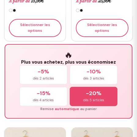
À partir de
15,99
€
À partir de
23,99
€
Sélectionner les
Sélectionner les
options
options
🔥
Plus vous achetez, plus vous économisez
-5%
-10%
dès 2 articles
dès 3 articles
-15%
-20%
dès 4 articles
dès 5 articles
Remise
automatique
au panier