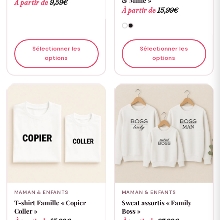
& Minie »
À partir de
9,59
€
À partir de
15,99
€
Sélectionner les
Sélectionner les
options
options
MAMAN & ENFANTS
MAMAN & ENFANTS
T-shirt Famille « Copier
Sweat assortis « Family
Coller »
Boss »