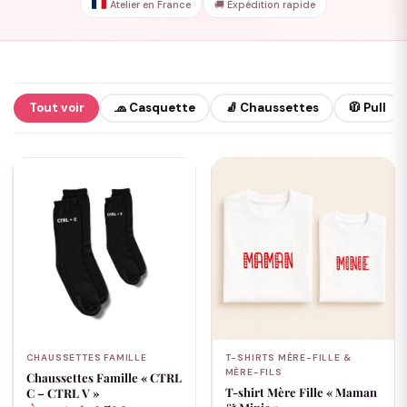
Atelier en France
🚚 Expédition rapide
Tout voir
🧢 Casquette
🧦 Chaussettes
🧥 Pull
CHAUSSETTES FAMILLE
T-SHIRTS MÈRE-FILLE &
MÈRE-FILS
Chaussettes Famille « CTRL
T-shirt Mère Fille « Maman
C – CTRL V »