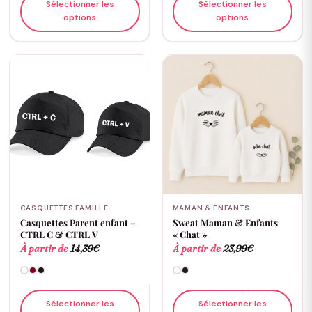
Sélectionner les
Sélectionner les
options
options
CASQUETTES FAMILLE
MAMAN & ENFANTS
Casquettes Parent enfant –
Sweat Maman & Enfants
CTRL C & CTRL V
« Chat »
À partir de
14,39
€
À partir de
23,99
€
Sélectionner les
Sélectionner les