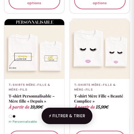
options
options
T-SHIRTS MÈRE-FILLE &
T-SHIRTS MÈRE-FILLE &
MÈRE-FILS
MÈRE-FILS
T-shirt Personnalisable –
T-shirt Mère Fille « Beauté
Mère fille « Depuis »
Complice »
À partir de
19,99
€
À partir de
15,99
€
⚡ FILTRER & TRIER
✏️ Personnalisable