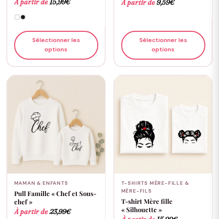
À partir de
15,99
€
À partir de
9,59
€
Sélectionner les
Sélectionner les
options
options
MAMAN & ENFANTS
T-SHIRTS MÈRE-FILLE &
MÈRE-FILS
Pull Famille « Chef et Sous-
T-shirt Mère fille
chef »
« Silhouette »
À partir de
23,99
€