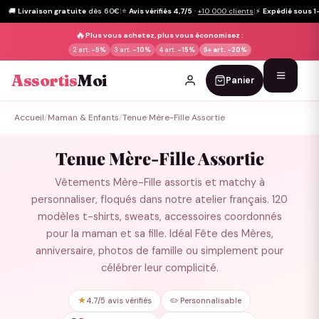
🚚
Livraison gratuite
dès 60€
|
⭐
Avis vérifiés 4,7/5
·
+10 000 clients
|
⚡
Expédié sous 1
🔥
Plus vous achetez, plus vous économisez :
2 art.
-5%
3 art.
-10%
4 art.
-15%
5+ art.
-20%
Assortis
Moi
Panier
Passer
Accueil
/
Maman & Enfants
/
Tenue Mère-Fille Assortie
au
contenu
Tenue Mère-Fille Assortie
Vêtements Mère-Fille assortis et matchy à
personnaliser, floqués dans notre atelier français. 120
modèles t-shirts, sweats, accessoires coordonnés
pour la maman et sa fille. Idéal Fête des Mères,
anniversaire, photos de famille ou simplement pour
célébrer leur complicité.
★
4,7/5 avis vérifiés
✏️ Personnalisable