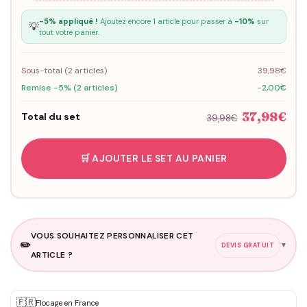
-5% appliqué !
Ajoutez encore 1 article pour passer à
-10%
sur
💡
tout votre panier.
Sous-total (
2
articles)
39,98€
Remise -5% (2 articles)
-2,00€
37,98€
Total du set
39,98€
🛒 AJOUTER LE SET AU PANIER
VOUS SOUHAITEZ PERSONNALISER CET
✏️
▼
DEVIS GRATUIT
ARTICLE ?
Personnalisation sur mesure
🇫🇷
✨
Flocage en France