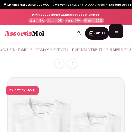
🚚
Livraison gratuite
dès 60€
|
⭐
Avis vérifiés 4,7/5
·
+10 000 clients
|
⚡
Expédié sous 1
🔥
Plus vous achetez, plus vous économisez :
2 art.
-5%
3 art.
-10%
4 art.
-15%
5+ art.
-20%
Assortis
Moi
Panier
Passer
ACCUEIL
/
FAMILLE
/
MAMAN & ENFANTS
/
T-SHIRTS MÈRE-FILLE & MÈRE-FILS
au
contenu
EXISTE EN NOIR