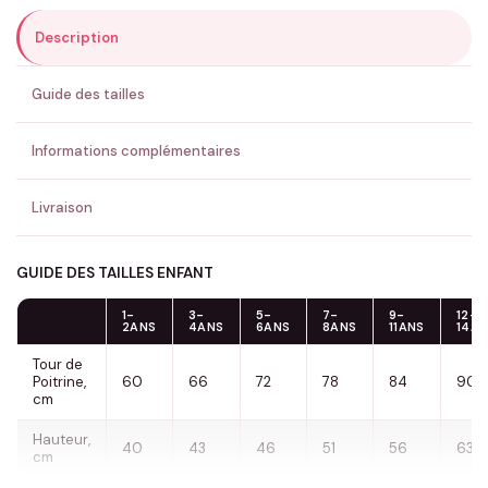
Description
ENVOYER MA DEMANDE ✨
Guide des tailles
💚 Retour sous 24-48h
🇫🇷 Flocage en France
✅ Validation avant fabrication
Informations complémentaires
Livraison
GUIDE DES TAILLES ENFANT
1-
3-
5-
7-
9-
12-
2ANS
4ANS
6ANS
8ANS
11ANS
14A
Tour de
Poitrine,
60
66
72
78
84
90
cm
Hauteur,
40
43
46
51
56
63
cm