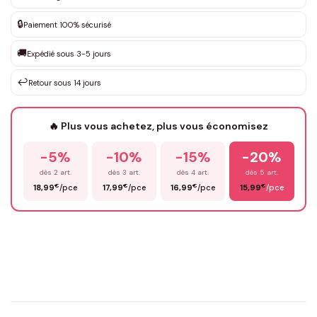
DEVIS GRATUIT · Personnalisation de 3 à 10€ selon la demande
🔒
Paiement 100% sécurisé
Que souhaitez-vous ?
*
🚚
Expédié sous 3-5 jours
↩️
Retour sous 14 jours
Votre texte / idée
*
🔥 Plus vous achetez, plus vous économisez
-5%
-10%
-15%
-20%
Prénom
*
dès 2 art.
dès 3 art.
dès 4 art.
dès 5 art.
€
€
€
€
18,99
/pce
17,99
/pce
16,99
/pce
15,99
/pce
Email
*
Précisions (optionnel)