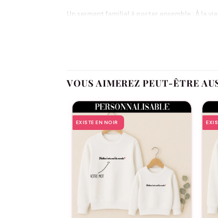
Un serment familial à porter ensemble : À la vie
Le modèle À la vie à l’amour est une déclaration
pour les autres, toujours, avec tendresse et lo
inconditionnel et d’un lien indestructible entre
soudée, guidée par l’amour dans chaque étape d
Ce modèle s’adresse à toutes les familles, peti
VOUS AIMEREZ PEUT-ÊTRE AU
moment précieux, partager une occasion spécial
pour une séance photo en famille, une fête, un
moderne et accessible à tous.
EXISTE EN NOIR
EXI
C’est aussi une idée cadeau pleine de sens pour
vêtement assorti : c’est offrir un message, une 
l’amour familial sous sa forme la plus pure. 
Intégré à la collection famille d’Assortis Moi, 
incarne la tendresse partagée, les valeurs fort
l’amour familial, c’est pour la vie. Et que cha