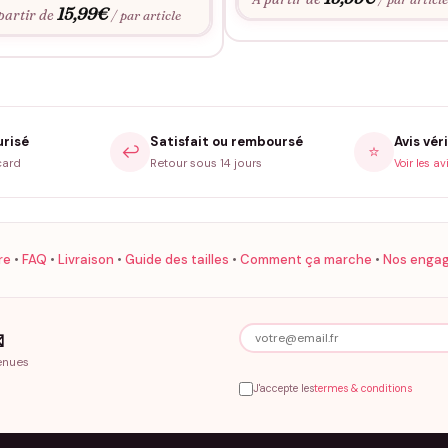
15,99
€
partir de
/ par article
urisé
Satisfait ou remboursé
Avis véri
↩️
⭐
card
Retour sous 14 jours
Voir les av
re
•
FAQ
•
Livraison
•
Guide des tailles
•
Comment ça marche
•
Nos enga

enues
J'accepte les
termes & conditions