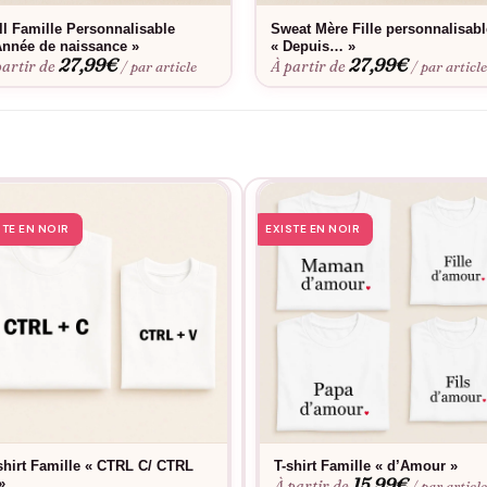
ll Famille Personnalisable
Sweat Mère Fille personnalisabl
Année de naissance »
« Depuis… »
27,99
€
27,99
€
partir de
À partir de
/ par article
/ par articl
STE EN NOIR
EXISTE EN NOIR
shirt Famille « CTRL C/ CTRL
T-shirt Famille « d’Amour »
15,99
€
»
À partir de
/ par articl