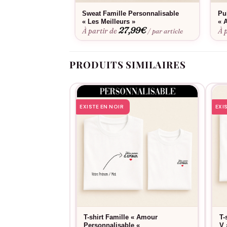
Sweat Famille Personnalisable
Pu
« Les Meilleurs »
« 
27,99
€
À partir de
À 
/ par article
PRODUITS SIMILAIRES
EXISTE EN NOIR
EXI
T-shirt Famille « Amour
T-
Personnalisable «
V 