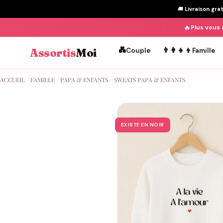
🚚
Livraison gra
🔥
Plus vous 
💑
👨‍👩‍👧‍👦
Assortis
Moi
Couple
Famille
Passer
ACCUEIL
/
FAMILLE
/
PAPA & ENFANTS
/
SWEATS PAPA & ENFANTS
au
contenu
EXISTE EN NOIR