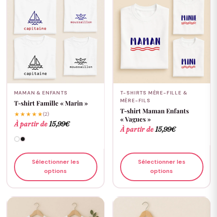
MAMAN & ENFANTS
T-SHIRTS MÈRE-FILLE &
MÈRE-FILS
T-shirt Famille « Marin »
T-shirt Maman Enfants
★★★★★
(2)
« Vagues »
À partir de
15,99
€
À partir de
15,99
€
Sélectionner les
Sélectionner les
options
options