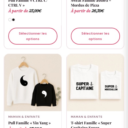
Pull Famille « CTRL C/
Sweat Famille assorti –
CTRL V »
Mordus de Pizza
À partir de
23,99
€
À partir de
26,39
€
Sélectionner les
Sélectionner les
options
options
MAMAN & ENFANTS
MAMAN & ENFANTS
Pull Famille « Yin Yang »
T-shirt Famille « Super
Capitaine Super