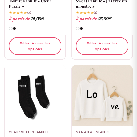
T-shirt Famille « Cœur
Sweat Famille « J’ai créé un
Puzzle »
monstre »
★★★★☆
(3)
★★★★★
(1)
À partir de
15,99
€
À partir de
23,99
€
Sélectionner les
Sélectionner les
options
options
CHAUSSETTES FAMILLE
MAMAN & ENFANTS