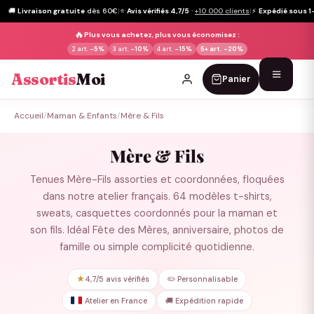
🚚
Livraison gratuite
dès 60€
|
⭐
Avis vérifiés 4,7/5
·
+10 000 clients
|
⚡
Expédié sous 1
🔥
Plus vous achetez, plus vous économisez :
2 art.
-5%
3 art.
-10%
4 art.
-15%
5+ art.
-20%
Assortis
Moi
Panier
Passer
Accueil
/
Maman & Enfants
/
Mère & Fils
au
contenu
Mère & Fils
Tenues Mère-Fils assorties et coordonnées, floquées
dans notre atelier français. 64 modèles t-shirts,
sweats, casquettes coordonnés pour la maman et
son fils. Idéal Fête des Mères, anniversaire, photos de
famille ou simple complicité quotidienne.
★
4,7/5 avis vérifiés
✏️ Personnalisable
Atelier en France
🚚 Expédition rapide