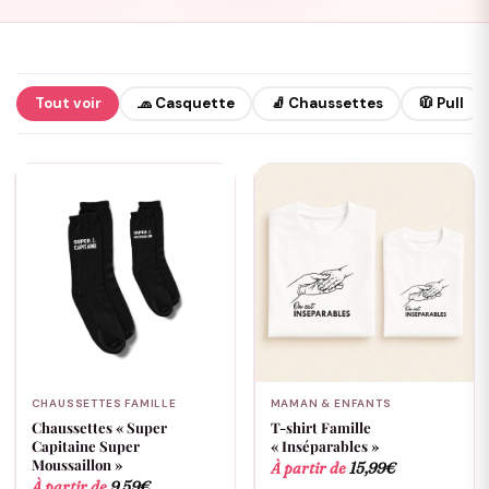
Tout voir
🧢 Casquette
🧦 Chaussettes
🧥 Pull
CHAUSSETTES FAMILLE
MAMAN & ENFANTS
Chaussettes « Super
T-shirt Famille
Capitaine Super
« Inséparables »
Moussaillon »
À partir de
15,99
€
À partir de
9,59
€