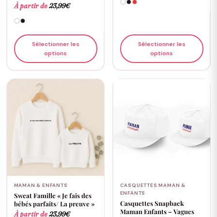
À partir de
23,99
€
Sélectionner les
Sélectionner les
options
options
MAMAN & ENFANTS
CASQUETTES MAMAN &
ENFANTS
Sweat Famille « Je fais des
Casquettes Snapback
bébés parfaits/ La preuve »
Maman Enfants – Vagues
À partir de
23,99
€