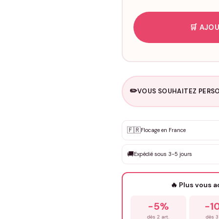
🛒 AJOU
✏️
VOUS SOUHAITEZ PERSO
Personnalisation sur m
🇫🇷
✨
Flocage en France
DEVIS GRATUIT · Personnali
🚚
Expédié sous 3-5 jours
Que souhaitez-vous ?
*
🔥 Plus vous 
Prénom
*
-5%
-1
dès 2 art.
dès 3