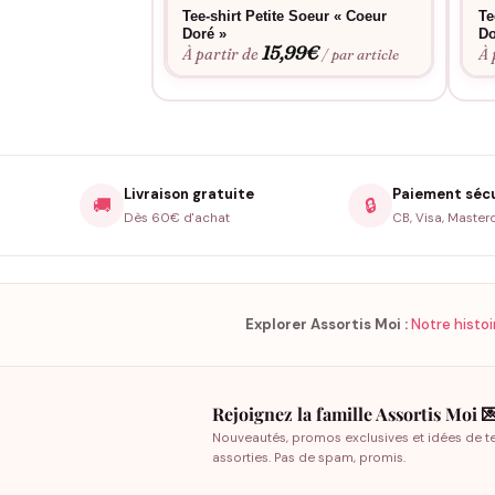
Tee-shirt Petite Soeur « Coeur
Te
Doré »
Do
15,99
€
À partir de
À 
/ par article
Livraison gratuite
Paiement séc
🚚
🔒
Dès 60€ d'achat
CB, Visa, Master
Explorer Assortis Moi :
Notre histoi
Rejoignez la famille Assortis Moi 
Nouveautés, promos exclusives et idées de t
assorties. Pas de spam, promis.