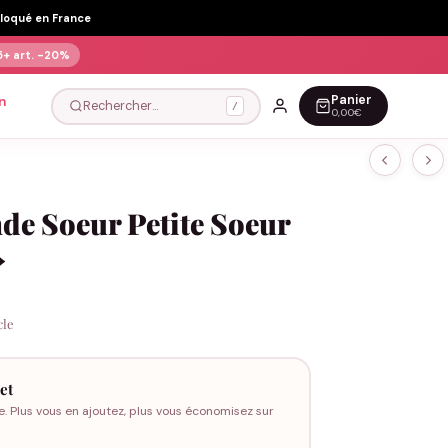
Floqué en France
5+ art.
-20%
Panier
n
Rechercher…
/
0,00€
de Soeur Petite Soeur
»
cle
et
e. Plus vous en ajoutez, plus vous économisez sur