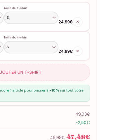
Taille du t-shirt
24,99€
✕
Taille du t-shirt
24,99€
✕
AJOUTER UN T-SHIRT
core 1 article pour passer à
-10%
sur tout votre
49,98€
-2,50€
47,48€
49,98€