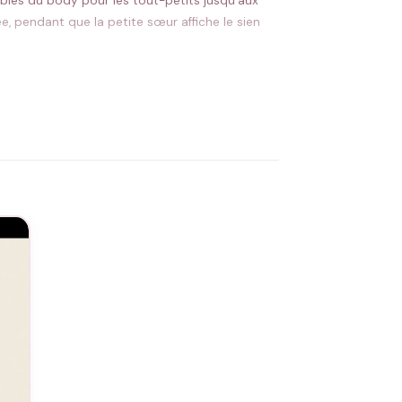
ibles du body pour les tout-petits jusqu’aux
ée, pendant que la petite sœur affiche le sien
r afficher votre complicité au quotidien.
service de personnalisation
. Ces tee-shirts