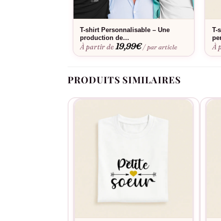
Coeur Doré conservent leur éclat lavage après 
T-shirt Personnalisable – Une
T-
production de…
pe
19,99
€
À partir de
À 
/ par article
PRODUITS SIMILAIRES