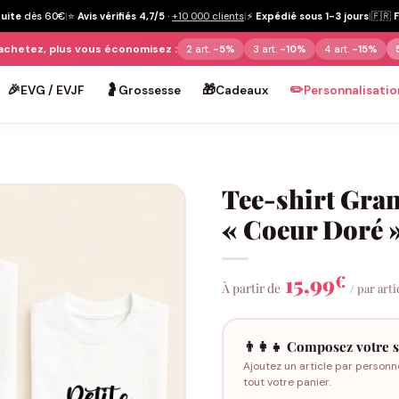
tuite
dès 60€
|
⭐
Avis vérifiés 4,7/5
·
+10 000 clients
|
⚡
Expédié sous 1-3 jours
|
🇫🇷
achetez, plus vous économisez :
2 art.
-5%
3 art.
-10%
4 art.
-15%
🎉
🤰
🎁
✏️
EVG / EVJF
Grossesse
Cadeaux
Personnalisatio
Tee-shirt Gran
« Coeur Doré 
15,99
€
À partir de
/ par arti
👨‍👩‍👧 Composez votre s
Ajoutez un article par personn
tout votre panier.