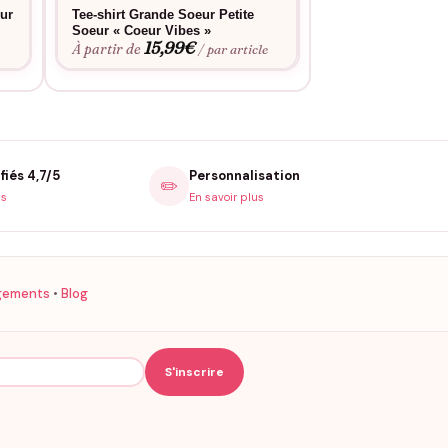
eur
Tee-shirt Grande Soeur Petite
T-shirt Grande So
Soeur « Coeur Vibes »
« Doré »
15,99
€
15,9
À partir de
À partir de
e
/ par article
fiés 4,7/5
Personnalisation
✏️
is
En savoir plus
gements
•
Blog