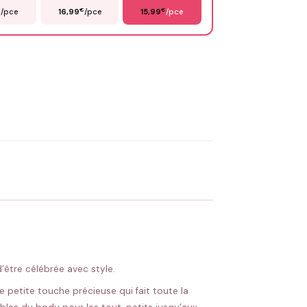
€
€
€
/pce
16,99
/pce
15,99
/pce
OYER MA DEMANDE ✨
 Flocage en France
✅ Validation avant fabrication
’être célébrée avec style.
 petite touche précieuse qui fait toute la