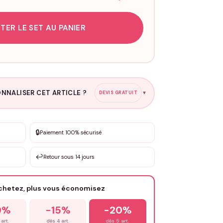
TER LE SET AU PANIER
NNALISER CET ARTICLE ?
DEVIS GRATUIT
▼
esure
🔒
Paiement 100% sécurisé
sation de 3 à 10€ selon la demande
↩️
Retour sous 14 jours
Votre texte / idée
*
achetez, plus vous économisez
Email
*
0%
-15%
-20%
 art.
dès 4 art.
dès 5 art.