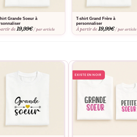
lavage et résistent parfaitement aux aventures du quotidien.
shirt Grande Soeur à
T-shirt Grand Frère à
rsonnaliser
personnaliser
19,99
€
19,99
€
partir de
À partir de
/ par article
/ par article
EXISTE EN NOIR