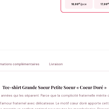
€
18,99
/pce
17,99
Précisions (optionnel)
ENV
💚 Retour sous 24-48h
🇫
rmations complémentaires
Livraison
Tee-shirt Grande Soeur Petite Soeur « Coeur Doré »
nnées qui les séparent. Parce que la complicité fraternelle mérite d
d’amour fraternel avec délicatesse. Le motif cœur doré apporte cette