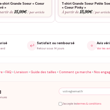
e-shirt Grande Soeur « Coeur
T-shirt Grande Soeur Petite So
ré »
« Coeur Pinky »
15,99
€
15,99
€
partir de
À partir de
/ par article
/ par articl
urisé
Satisfait ou remboursé
Avis véri
↩️
⭐
card
Retour sous 14 jours
Voir les av
re
•
FAQ
•
Livraison
•
Guide des tailles
•
Comment ça marche
•
Nos enga

enues
J'accepte les
termes & conditions