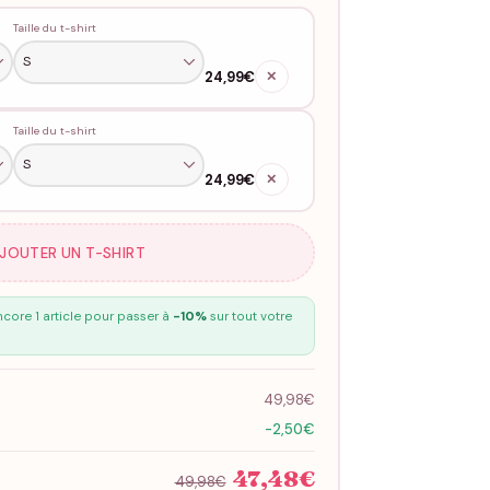
Taille du t-shirt
24,99€
✕
Taille du t-shirt
24,99€
✕
AJOUTER UN T-SHIRT
core 1 article pour passer à
-10%
sur tout votre
49,98€
-2,50€
47,48€
49,98€