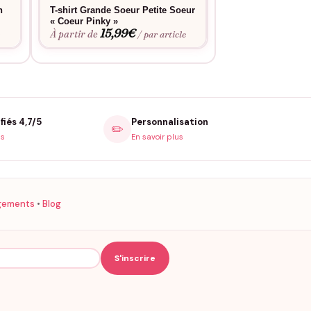
n
T-shirt Grande Soeur Petite Soeur
T-shirt Grande So
« Coeur Pinky »
« Carré »
15,99
€
15,9
À partir de
À partir de
e
/ par article
fiés 4,7/5
Personnalisation
✏️
is
En savoir plus
gements
•
Blog