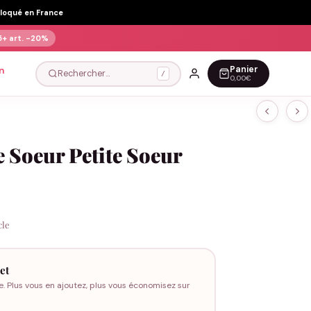
Floqué en France
5+ art.
-20%
Panier
n
Rechercher…
/
0,00€
 Soeur Petite Soeur
cle
et
e. Plus vous en ajoutez, plus vous économisez sur