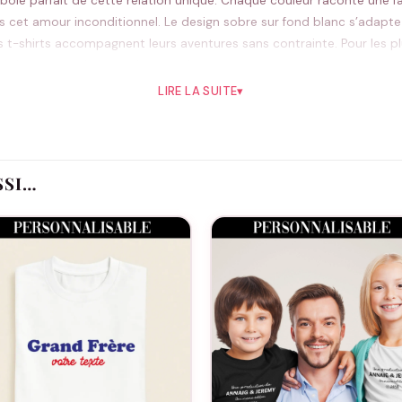
bole parfait de cette relation unique. Chaque couleur raconte une face
urs cet amour inconditionnel. Le design sobre sur fond blanc s’adapte
s t-shirts accompagnent leurs aventures sans contrainte. Pour les plu
 éclatantes et la forme impeccable.
LIRE LA SUITE
▾
Pourquoi vous allez l’aimer
 message tendre et coloré
ous les morphologies
SSI…
s modes et les saisons
 coupes adultes
 quotidien
Idéal pour
 famille, premiers jours d’école ou simplement pour célébrer ce lien si
Bon à savoir