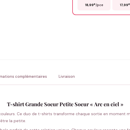
€
18,99
/pce
17,99
Précisions (optionnel)
ENV
💚 Retour sous 24-48h
🇫
rmations complémentaires
Livraison
T-shirt Grande Soeur Petite Soeur « Arc en ciel »
couleurs. Ce duo de t-shirts transforme chaque sortie en moment ma
être la petite.