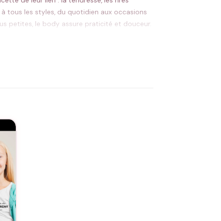
tte de leur lien : la tendresse, les rires
 à tous les styles, du quotidien aux occasions
s petites, le body assure praticité et douceur.
 spécial au quotidien.