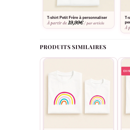
Consultez notre
guide des tailles
pour choisir l
convient aux filles comme aux garçons, et l’ent
T-shirt Petit Frère à personnaliser
T-
19,99
€
pe
À partir de
/ par article
À 
PRODUITS SIMILAIRES
EXI