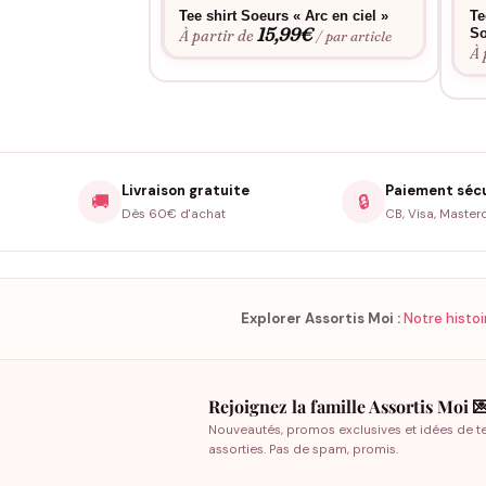
Tee shirt Soeurs « Arc en ciel »
Te
15,99
€
So
À partir de
/ par article
À 
Livraison gratuite
Paiement séc
🚚
🔒
Dès 60€ d'achat
CB, Visa, Master
Explorer Assortis Moi :
Notre histoi
Rejoignez la famille Assortis Moi 
Nouveautés, promos exclusives et idées de t
assorties. Pas de spam, promis.