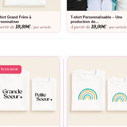
a coupe parfaite. Envie d’une touche personnelle ? Découvrez notre
retien en machine simplifie le quotidien des parents.
shirt Grand Frère à
T-shirt Personnalisable – Une
rsonnaliser
production de…
19,99
€
19,99
€
partir de
À partir de
/ par article
/ par article
STE EN NOIR