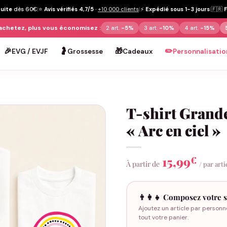
tuite
dès 60€
|
⭐
Avis vérifiés 4,7/5
·
+10 000 clients
|
⚡
Expédié sous 1-3 jours
|
🇫🇷
achetez, plus vous économisez :
2 art.
-5%
3 art.
-10%
4 art.
-15%
🎉
🤰
🎁
✏️
EVG / EVJF
Grossesse
Cadeaux
Personnalisatio
T-shirt Grande
« Arc en ciel »
15,99
€
À partir de
/ par arti
👨‍👩‍👧 Composez votre s
Ajoutez un article par personn
tout votre panier.