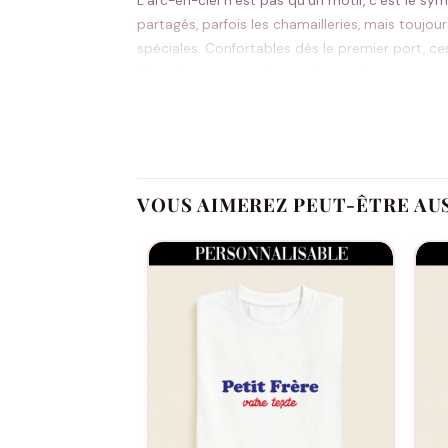
L’arc-en-ciel n’est pas qu’un motif, c’est le sym
partagés, parfois les chamailleries, mais toujo
spéciales. Confortables dès le premier port, ce
Même lavage après lavage, les couleurs restent
Renforce la complicité entre sœurs avec un
Coupe unisexe confortable qui s’adapte à t
VOUS AIMEREZ PEUT-ÊTRE AU
Motif arc-en-ciel intemporel qui traverse le
Large choix de tailles, du body 0-3 mois aux
Résiste parfaitement aux lavages répétés du
Séances photo fratrie, anniversaires, sorties en