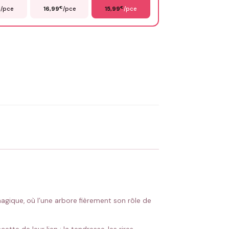
€
€
€
/pce
16,99
/pce
15,99
/pce
OYER MA DEMANDE ✨
 Flocage en France
✅ Validation avant fabrication
gique, où l’une arbore fièrement son rôle de