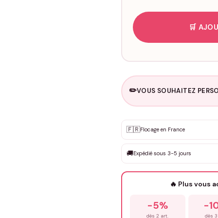
🛒 AJOU
✏️
VOUS SOUHAITEZ PERSO
Personnalisation sur m
🇫🇷
✨
Flocage en France
DEVIS GRATUIT · Personnali
🚚
Expédié sous 3-5 jours
Que souhaitez-vous ?
*
🔥 Plus vous 
Prénom
*
-5%
-1
dès 2 art.
dès 3