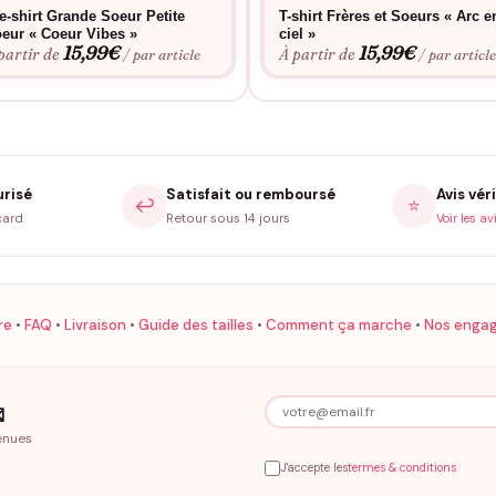
e-shirt Grande Soeur Petite
T-shirt Frères et Soeurs « Arc e
eur « Coeur Vibes »
ciel »
15,99
€
15,99
€
partir de
À partir de
/ par article
/ par articl
urisé
Satisfait ou remboursé
Avis véri
↩️
⭐
card
Retour sous 14 jours
Voir les av
re
•
FAQ
•
Livraison
•
Guide des tailles
•
Comment ça marche
•
Nos enga

enues
J'accepte les
termes & conditions