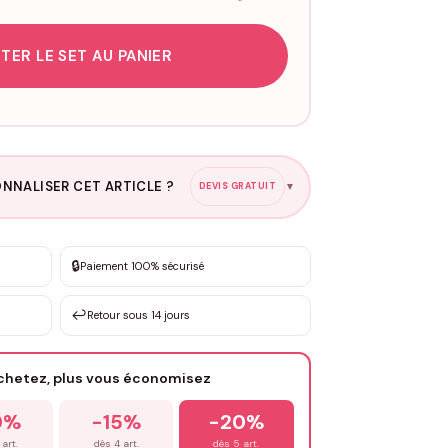
TER LE SET AU PANIER
NNALISER CET ARTICLE ?
DEVIS GRATUIT
▼
esure
🔒
Paiement 100% sécurisé
sation de 3 à 10€ selon la demande
↩️
Retour sous 14 jours
Votre texte / idée
*
achetez, plus vous économisez
Email
*
0%
-15%
-20%
 art.
dès 4 art.
dès 5 art.