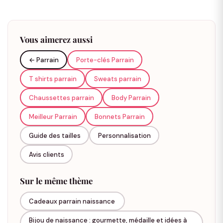
Pourquoi offrir une casquette parrain ?
Vous aimerez aussi
Offrir une
casquette parrain
est bien plus qu’un simple
← Parrain
Porte-clés Parrain
cadeau :
T shirts parrain
Sweats parrain
Un symbole de lien unique
entre le parrain et son
filleul/filleule
Chaussettes parrain
Body Parrain
Un accessoire utile et tendance
à porter au quotidien
Meilleur Parrain
Bonnets Parrain
Un cadeau qui
marque les esprits lors d’un anniversaire,
Guide des tailles
Personnalisation
Noël ou un baptême
Avis clients
Une idée originale qui se démarque des mugs ou cadres
classiques.
Sur le même thème
Cadeaux parrain naissance
Nos modèles de casquettes parrain
Bijou de naissance : gourmette, médaille et idées à