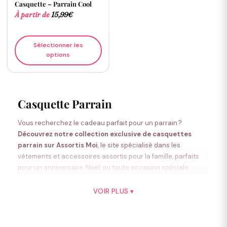
Casquette – Parrain Cool
À partir de
15,99
€
Sélectionner les
options
Casquette Parrain
Vous recherchez le cadeau parfait pour un parrain ?
Découvrez notre collection exclusive de casquettes
parrain sur Assortis Moi
, le site spécialisé dans les
vêtements et accessoires assortis pour la famille, parfaits
pour un anniversaire, Noël, ou toute occasion spéciale.
Nos
casquettes parrain
sont conçues pour allier style,
VOIR PLUS ▾
confort et symbole, permettant au parrain d’afficher
fièrement son rôle unique tout en apportant une touche
moderne à ses tenues.