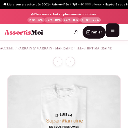
🚚
Livraison gratuite
dès 60€
|
⭐
Avis vérifiés 4,7/5
·
+10 000 clients
|
⚡
Expédié sous 1
🔥
Plus vous achetez, plus vous économisez :
2 art.
-5%
3 art.
-10%
4 art.
-15%
5+ art.
-20%
Assortis
Moi
Panier
Passer
ACCUEIL
/
PARRAIN & MARRAIN
/
MARRAINE
/
TEE-SHIRT MARRAINE
au
contenu