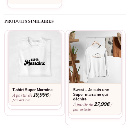
Bon à savoir
Consultez notre
guide des tailles
pour choisir la coupe parfaite.
PRODUITS SIMILAIRES
Envie d’une touche personnelle ? Découvrez notre
service de
personnalisation
. L’impression est réalisée avec des encres de
qualité professionnelle pour une tenue optimale au fil des
lavages.
T-shirt Super Marraine
Sweat – Je suis une
19,99
€
Super marraine qui
À partir de
/
déchire
par article
27,99
€
À partir de
/
par article