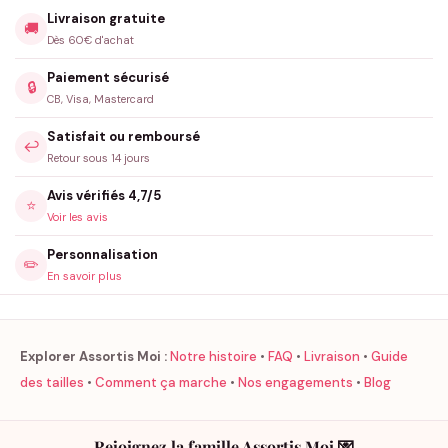
Livraison gratuite
🚚
Dès 60€ d'achat
Paiement sécurisé
🔒
CB, Visa, Mastercard
Satisfait ou remboursé
↩️
Retour sous 14 jours
Avis vérifiés 4,7/5
⭐
Voir les avis
Personnalisation
✏️
En savoir plus
Explorer Assortis Moi :
Notre histoire
•
FAQ
•
Livraison
•
Guide
des tailles
•
Comment ça marche
•
Nos engagements
•
Blog
Rejoignez la famille Assortis Moi 💌