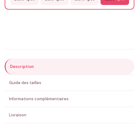
Email
*
Précisions (optionnel)
Description
ENVOYER MA DEMANDE ✨
Guide des tailles
💚 Retour sous 24-48h
🇫🇷 Flocage en France
✅ Validation avant fabrication
Informations complémentaires
Livraison