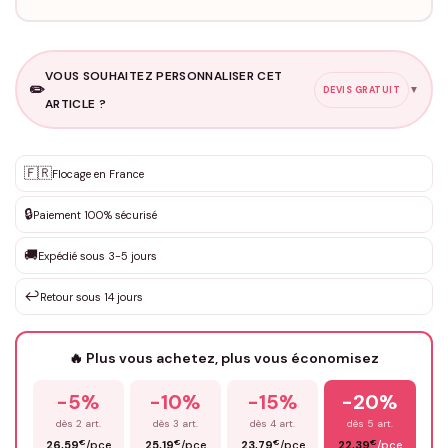
VOUS SOUHAITEZ PERSONNALISER CET
✏️
▼
DEVIS GRATUIT
ARTICLE ?
Personnalisation sur mesure
🇫🇷
✨
Flocage en France
DEVIS GRATUIT · Personnalisation de 3 à 10€ selon la demande
🔒
Paiement 100% sécurisé
Que souhaitez-vous ?
*
🚚
Expédié sous 3-5 jours
↩️
Retour sous 14 jours
Votre texte / idée
*
🔥 Plus vous achetez, plus vous économisez
-5%
-10%
-15%
-20%
Prénom
*
dès 2 art.
dès 3 art.
dès 4 art.
dès 5 art.
€
€
€
€
26,59
/pce
25,19
/pce
23,79
/pce
22,39
/pce