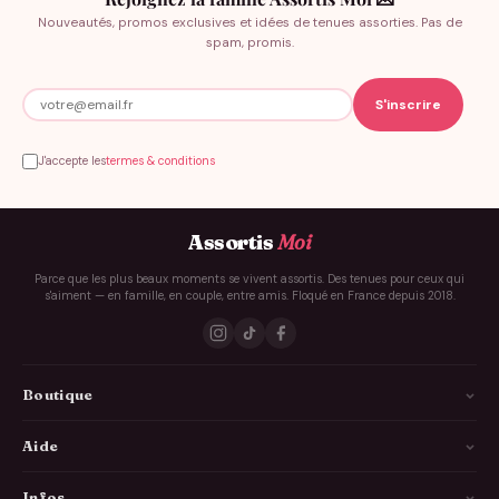
Nouveautés, promos exclusives et idées de tenues assorties. Pas de
spam, promis.
J'accepte les
termes & conditions
Assortis
Moi
Parce que les plus beaux moments se vivent assortis. Des tenues pour ceux qui
s'aiment — en famille, en couple, entre amis. Floqué en France depuis 2018.
Boutique
La Famille
Aide
Les Couples
Comment ça marche
Infos