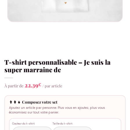
T-shirt personnalisable – Je suis la
super marraine de
22,39
€
À partir de
/ par article
👨‍👩‍👧 Composez votre set
Ajoutez un article par personne. Plus vous en ajoutez, plus vous
économisez sur tout votre panier.
Couleur du t-shirt
Taille du t-shirt