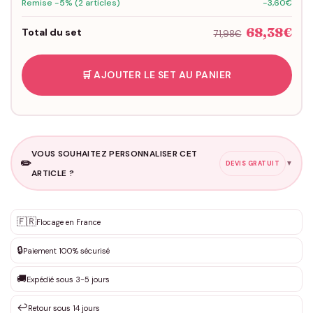
Remise -5% (2 articles)
-3,60€
68,38€
Total du set
71,98€
🛒 AJOUTER LE SET AU PANIER
VOUS SOUHAITEZ PERSONNALISER CET
✏️
▼
DEVIS GRATUIT
ARTICLE ?
Personnalisation sur mesure
🇫🇷
✨
Flocage en France
DEVIS GRATUIT · Personnalisation de 3 à 10€ selon la demande
🔒
Paiement 100% sécurisé
Que souhaitez-vous ?
*
🚚
Expédié sous 3-5 jours
↩️
Retour sous 14 jours