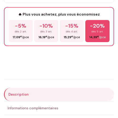
Votre texte / idée
*
🔥 Plus vous achetez, plus vous économisez
-5%
-10%
-15%
-20%
Prénom
*
dès 2 art.
dès 3 art.
dès 4 art.
dès 5 art.
€
€
€
€
17,09
/pce
16,19
/pce
15,29
/pce
14,39
/pce
Email
*
Précisions (optionnel)
Description
ENVOYER MA DEMANDE ✨
Informations complémentaires
💚 Retour sous 24-48h
🇫🇷 Flocage en France
✅ Validation avant fabrication