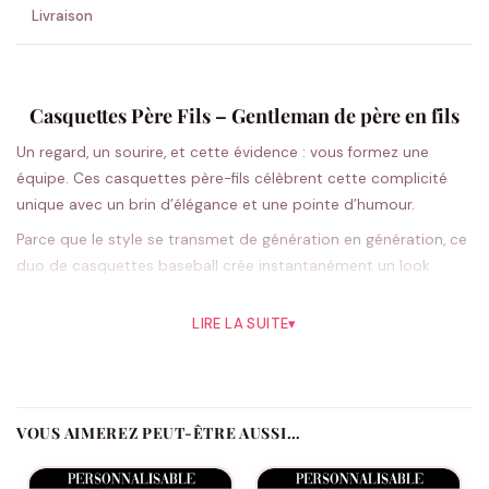
Livraison
Casquettes Père Fils – Gentleman de père en fils
Un regard, un sourire, et cette évidence : vous formez une
équipe. Ces casquettes père-fils célèbrent cette complicité
unique avec un brin d’élégance et une pointe d’humour.
Parce que le style se transmet de génération en génération, ce
duo de casquettes baseball crée instantanément un look
coordonné père-enfant. La taille réglable s’adapte
parfaitement à chacun, tandis que le message « Gentleman de
LIRE LA SUITE
▾
père en fils » souligne avec tendresse cette transmission des
valeurs. Disponibles en blanc intemporel, bordeaux raffiné ou
noir élégant, elles s’accordent naturellement à vos tenues du
quotidien. Que vous optiez pour le lot assorti ou les pièces
VOUS AIMEREZ PEUT-ÊTRE AUSSI…
séparées, ces casquettes transforment chaque sortie en
moment complice. Le réglage arrière garantit un confort