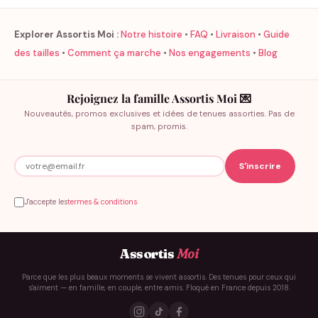
Explorer Assortis Moi :
Notre histoire
•
FAQ
•
Livraison
•
Guide
des tailles
•
Comment ça marche
•
Nos engagements
•
Blog
Rejoignez la famille Assortis Moi 💌
Nouveautés, promos exclusives et idées de tenues assorties. Pas de
spam, promis.
J'accepte les
termes & conditions
Assortis
Moi
Parce que les plus beaux moments se vivent assortis. Des tenues pour ceux qui
s'aiment — en famille, en couple, entre amis. Floqué en France depuis 2018.