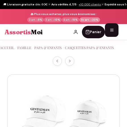
🚚
Livraison gratuite
dès 60€
|
⭐
Avis vérifiés 4,7/5
·
+10 000 clients
|
⚡
Expédié sous 1
🔥
Plus vous achetez, plus vous économisez :
2 art.
-5%
3 art.
-10%
4 art.
-15%
5+ art.
-20%
Assortis
Moi
Panier
Passer
ACCUEIL
/
FAMILLE
/
PAPA & ENFANTS
/
CASQUETTES PAPA & ENFANTS
au
contenu