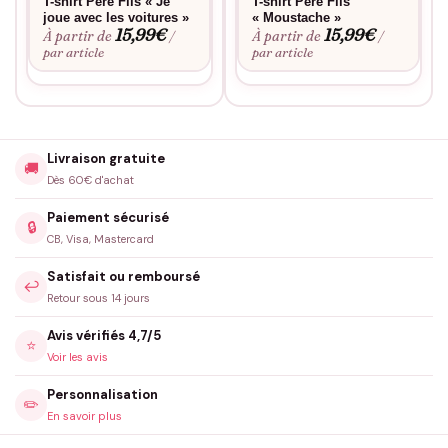
T-shirt Père Fils « Je
T-shirt Père Fils
joue avec les voitures »
« Moustache »
15,99
€
15,99
€
À partir de
À partir de
/
/
par article
par article
Livraison gratuite
🚚
Dès 60€ d'achat
Paiement sécurisé
🔒
CB, Visa, Mastercard
Satisfait ou remboursé
↩️
Retour sous 14 jours
Avis vérifiés 4,7/5
⭐
Voir les avis
Personnalisation
✏️
En savoir plus