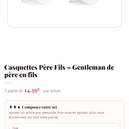
Casquettes Père Fils – Gentleman de
père en fils
14,39
€
À partir de
/ par article
👨‍👩‍👧 Composez votre set
Ajoutez un article par personne. Plus vous en ajoutez, plus vous
économisez sur tout votre panier.
Type