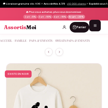
🚚
Livraison gratuite
dès 60€
|
⭐
Avis vérifiés 4,7/5
·
+10 000 clients
|
⚡
Expédié sous 1
🔥
Plus vous achetez, plus vous économisez :
2 art.
-5%
3 art.
-10%
4 art.
-15%
5+ art.
-20%
Assortis
Moi
Panier
Passer
ACCUEIL
/
FAMILLE
/
PAPA & ENFANTS
/
SWEATS PAPA & ENFANTS
au
contenu
EXISTE EN NOIR