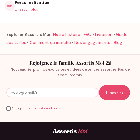
Personnalisation
✏️
En savoir plus
Explorer Assortis Moi :
Notre histoire
•
FAQ
•
Livraison
•
Guide
des tailles
•
Comment ça marche
•
Nos engagements
•
Blog
Rejoignez la famille Assortis Moi 💌
Nouveautés, promos exclusives et idées de tenues assorties. Pas de
spam, promis.
J'accepte les
termes & conditions
Assortis
Moi