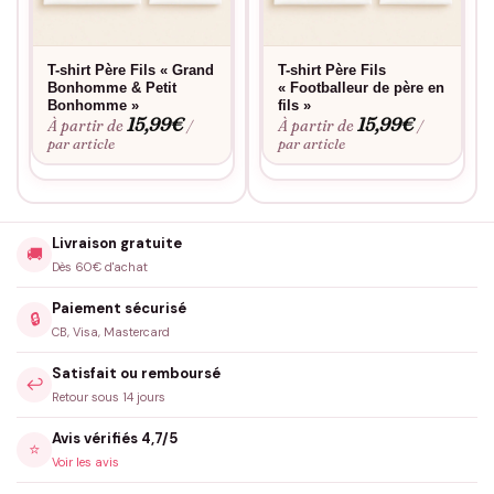
T-shirt Père Fils « Grand
T-shirt Père Fils
Bonhomme & Petit
« Footballeur de père en
Bonhomme »
fils »
15,99
€
15,99
€
À partir de
À partir de
/
/
par article
par article
Livraison gratuite
🚚
Dès 60€ d'achat
Paiement sécurisé
🔒
CB, Visa, Mastercard
Satisfait ou remboursé
↩️
Retour sous 14 jours
Avis vérifiés 4,7/5
⭐
Voir les avis