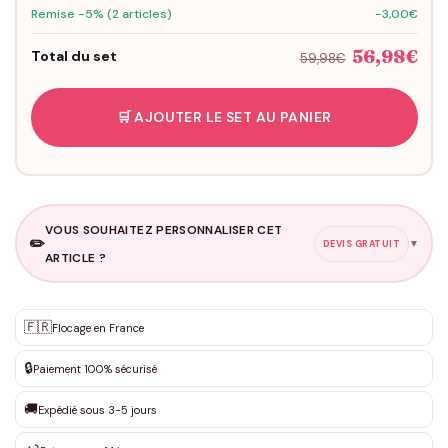
Remise -5% (2 articles)
-3,00€
56,98€
Total du set
59,98€
🛒 AJOUTER LE SET AU PANIER
VOUS SOUHAITEZ PERSONNALISER CET
✏️
▼
DEVIS GRATUIT
ARTICLE ?
Personnalisation sur mesure
🇫🇷
✨
Flocage en France
DEVIS GRATUIT · Personnalisation de 3 à 10€ selon la demande
🔒
Paiement 100% sécurisé
Que souhaitez-vous ?
*
🚚
Expédié sous 3-5 jours