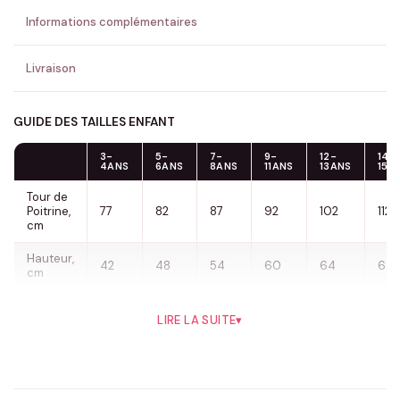
Informations complémentaires
Livraison
GUIDE DES TAILLES ENFANT
3-
5-
7-
9-
12-
14-
4ANS
6ANS
8ANS
11ANS
13ANS
15A
Tour de
Poitrine,
77
82
87
92
102
112
cm
Hauteur,
42
48
54
60
64
68
cm
Sweat Assorti Père & Fils Joueur de Foot
LIRE LA SUITE
▾
– Le Cadeau Complice des Fans de
Football
Tu cherches une idée cadeau qui fait vraiment sourire, qui se