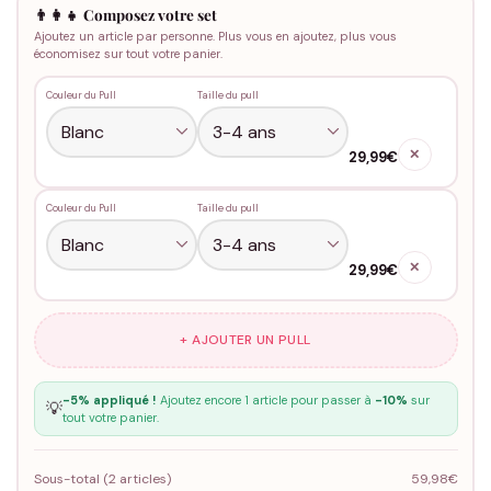
👨‍👩‍👧 Composez votre set
Ajoutez un article par personne. Plus vous en ajoutez, plus vous
économisez sur tout votre panier.
Couleur du Pull
Taille du pull
✕
29,99€
Couleur du Pull
Taille du pull
✕
29,99€
+ AJOUTER UN PULL
-5% appliqué !
Ajoutez encore 1 article pour passer à
-10%
sur
💡
tout votre panier.
Sous-total (
2
articles)
59,98€