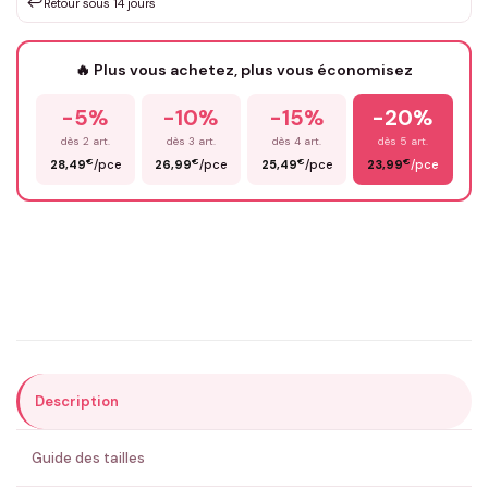
↩️
Retour sous 14 jours
Votre texte / idée
*
🔥 Plus vous achetez, plus vous économisez
-5%
-10%
-15%
-20%
Prénom
*
dès 2 art.
dès 3 art.
dès 4 art.
dès 5 art.
€
€
€
€
28,49
/pce
26,99
/pce
25,49
/pce
23,99
/pce
Email
*
Précisions (optionnel)
Description
ENVOYER MA DEMANDE ✨
Guide des tailles
💚 Retour sous 24-48h
🇫🇷 Flocage en France
✅ Validation avant fabrication