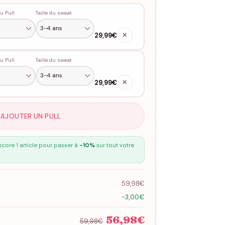
u Pull
Taille du sweat
29,99€
✕
u Pull
Taille du sweat
29,99€
✕
 AJOUTER UN PULL
core 1 article pour passer à
-10%
sur tout votre
59,98€
-3,00€
56,98€
59,98€