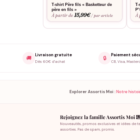
T-shirt Père fils « Basketteur de
T-
père en fils »
P’
15,99
€
À partir de
À 
/ par article
Livraison gratuite
Paiement séc
🚚
🔒
Dès 60€ d'achat
CB, Visa, Master
Explorer Assortis Moi :
Notre histoi
Rejoignez la famille Assortis Moi 
Nouveautés, promos exclusives et idées de t
assorties. Pas de spam, promis.