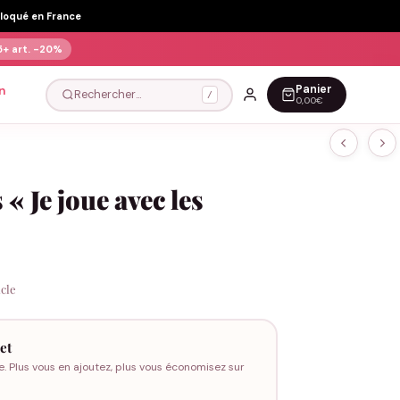
Floqué en France
5+ art.
-20%
Panier
n
Rechercher…
/
0,00€
 « Je joue avec les
icle
et
e. Plus vous en ajoutez, plus vous économisez sur