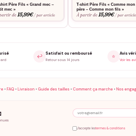
shirt Père Fils « Grand mec –
T-shirt Père Fils « Comme mon
tit mec »
père – Comme mon fils »
15,99
€
15,99
€
partir de
À partir de
/ par article
/ par articl
urisé
Satisfait ou remboursé
Avis véri
↩️
⭐
card
Retour sous 14 jours
Voir les av
re
•
FAQ
•
Livraison
•
Guide des tailles
•
Comment ça marche
•
Nos enga

enues
J'accepte les
termes & conditions