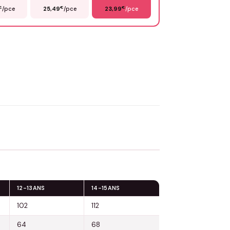
€
€
€
/pce
25,49
/pce
23,99
/pce
OYER MA DEMANDE ✨
 Flocage en France
✅ Validation avant fabrication
12-13ANS
14-15ANS
102
112
64
68