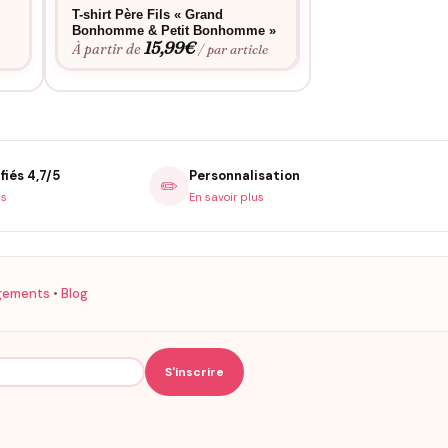
T-shirt Père Fils « Grand
T-shirt Père Fils
15,9
Bonhomme & Petit Bonhomme »
À partir de
15,99
€
À partir de
e
/ par article
fiés 4,7/5
Personnalisation
✏️
is
En savoir plus
gements
•
Blog