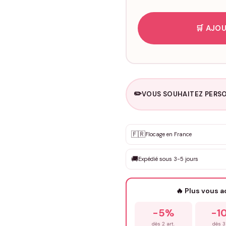
🛒 AJOU
✏️
VOUS SOUHAITEZ PERSO
Personnalisation sur m
🇫🇷
✨
Flocage en France
DEVIS GRATUIT · Personnali
🚚
Expédié sous 3-5 jours
Que souhaitez-vous ?
*
🔥 Plus vous 
Prénom
*
-5%
-1
dès 2 art.
dès 3