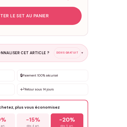
TER LE SET AU PANIER
NNALISER CET ARTICLE ?
DEVIS GRATUIT
▼
esure
🔒
Paiement 100% sécurisé
sation de 3 à 10€ selon la demande
↩️
Retour sous 14 jours
Votre texte / idée
*
achetez, plus vous économisez
Email
*
0%
-15%
-20%
 art.
dès 4 art.
dès 5 art.