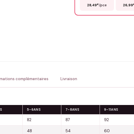
€
28,49
/pce
26,99
Précisions (optionnel)
ENV
💚 Retour sous 24-48h
🇫
rmations complémentaires
Livraison
S
5-6ANS
7-8ANS
9-11ANS
82
87
92
48
54
60