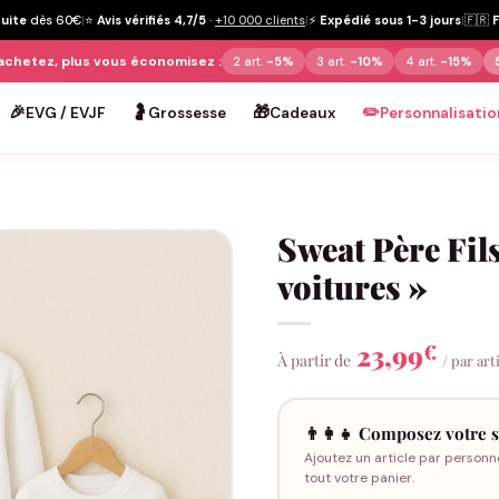
tuite
dès 60€
|
⭐
Avis vérifiés 4,7/5
·
+10 000 clients
|
⚡
Expédié sous 1-3 jours
|
🇫🇷
achetez, plus vous économisez :
2 art.
-5%
3 art.
-10%
4 art.
-15%
🎉
🤰
🎁
✏️
EVG / EVJF
Grossesse
Cadeaux
Personnalisatio
Sweat Père Fils
voitures »
23,99
€
À partir de
/ par art
👨‍👩‍👧 Composez votre s
Ajoutez un article par personn
tout votre panier.