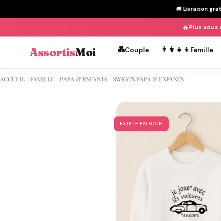
🚚
Livraison gra
🔥
Plus vous 
💑
👨‍👩‍👧‍👦
Assortis
Moi
Couple
Famille
Passer
ACCUEIL
/
FAMILLE
/
PAPA & ENFANTS
/
SWEATS PAPA & ENFANTS
au
contenu
EXISTE EN NOIR