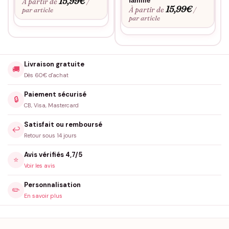
15,99
€
famille
À partir de
/
15,99
€
À partir de
par article
/
par article
Livraison gratuite
🚚
Dès 60€ d'achat
Paiement sécurisé
🔒
CB, Visa, Mastercard
Satisfait ou remboursé
↩️
Retour sous 14 jours
Avis vérifiés 4,7/5
⭐
Voir les avis
Personnalisation
✏️
En savoir plus