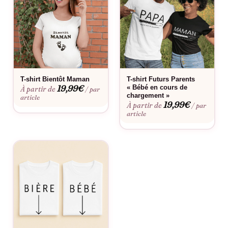
vêtement pour bébé. Il est le messager d’une nouvelle vie, un
doux préambule à des étreintes remplies d’amour et de
tendresse. Sur fond blanc immaculé, l’inscription « Bientôt dans
tes bras » est accompagnée d’un cœur rouge, symbolisant
l’amour pur et profond qui attend le nouveau-né. Cette tenue
sera parfaite pour votre première photo de
famille
, capturant
l’éclat de la promesse d’une vie à venir, empreinte de douceur
T-shirt Bientôt Maman
T-shirt Futurs Parents
19,99
€
« Bébé en cours de
À partir de
/ par
et de chaleur.
chargement »
article
19,99
€
À partir de
/ par
Chez Assortis Moi, nous comprenons que l’annonce de votre
article
grossesse est un moment intime et unique, qui mérite d’être
célébré de manière personnelle et spéciale. C’est pourquoi ce
body est conçu pour toucher le cœur de ceux qui le
découvrent. Que ce soit pour surprendre le futur papa, pour
émouvoir
la famille
ou pour annoncer la nouvelle à vos amis
proches, ce vêtement parle d’une joie future, d’un foyer qui
s’apprête à accueillir un nouvel être cher.
Invitez vos proches à partager ce moment de bonheur avec ce
body symbolique. En le présentant, vous ne dites pas