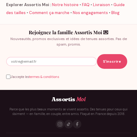
Explorer Assortis Moi :
Notre histoire
•
FAQ
•
Livraison
•
Guide
des tailles
•
Comment ça marche
•
Nos engagements
•
Blog
Rejoignez la famille Assortis Moi 💌
Nouveautés, promos exclusives et idées de tenues assorties. Pas de
spam, promis.
J'accepte les
termes & conditions
Assortis
Moi
Parce que les plus beaux moments se vivent assortis. Des tenues pour ceux qui
s'aiment — en famille, en couple, entre amis. Floqué en France depuis 2018.