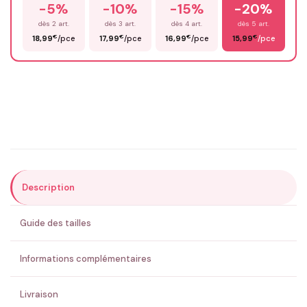
-5%
-10%
-15%
-20%
Prénom
*
dès 2 art.
dès 3 art.
dès 4 art.
dès 5 art.
€
€
€
€
18,99
/pce
17,99
/pce
16,99
/pce
15,99
/pce
Email
*
Précisions (optionnel)
Description
ENVOYER MA DEMANDE ✨
Guide des tailles
💚 Retour sous 24-48h
🇫🇷 Flocage en France
✅ Validation avant fabrication
Informations complémentaires
Livraison