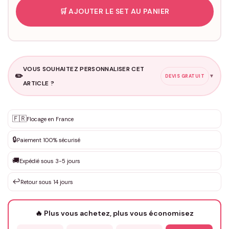
🛒 AJOUTER LE SET AU PANIER
VOUS SOUHAITEZ PERSONNALISER CET
✏️
▼
DEVIS GRATUIT
ARTICLE ?
Personnalisation sur mesure
🇫🇷
✨
Flocage en France
DEVIS GRATUIT · Personnalisation de 3 à 10€ selon la demande
🔒
Paiement 100% sécurisé
Que souhaitez-vous ?
*
🚚
Expédié sous 3-5 jours
↩️
Retour sous 14 jours
Votre texte / idée
*
🔥 Plus vous achetez, plus vous économisez