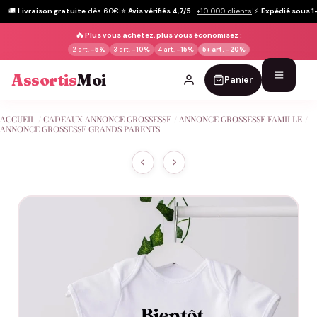
🚚
Livraison gratuite
dès 60€
|
⭐
Avis vérifiés 4,7/5
·
+10 000 clients
|
⚡
Expédié sous 1
🔥
Plus vous achetez, plus vous économisez :
2 art.
-5%
3 art.
-10%
4 art.
-15%
5+ art.
-20%
Assortis
Moi
Panier
Passer
ACCUEIL
/
CADEAUX ANNONCE GROSSESSE
/
ANNONCE GROSSESSE FAMILLE
/
au
ANNONCE GROSSESSE GRANDS PARENTS
contenu