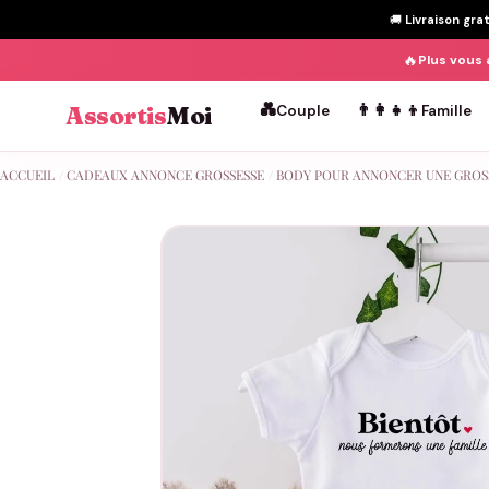
🚚
Livraison gra
🔥
Plus vous 
💑
👨‍👩‍👧‍👦
Assortis
Moi
Couple
Famille
Passer
ACCUEIL
/
CADEAUX ANNONCE GROSSESSE
/
BODY POUR ANNONCER UNE GROS
au
contenu