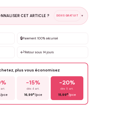
NNALISER CET ARTICLE ?
DEVIS GRATUIT
▼
esure
🔒
Paiement 100% sécurisé
sation de 3 à 10€ selon la demande
↩️
Retour sous 14 jours
Votre texte / idée
*
achetez, plus vous économisez
Email
*
0%
-15%
-20%
 art.
dès 4 art.
dès 5 art.
€
€
€
/pce
16,99
/pce
15,99
/pce