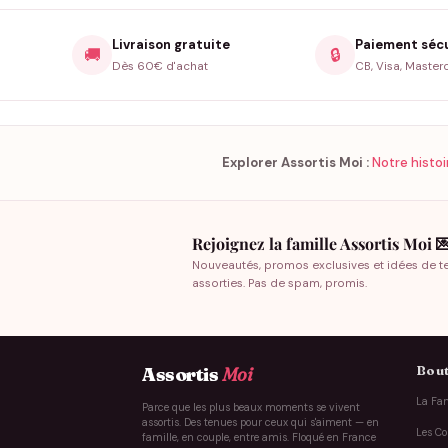
Livraison gratuite
Paiement séc
🚚
🔒
Dès 60€ d'achat
CB, Visa, Master
Explorer Assortis Moi :
Notre histoi
Rejoignez la famille Assortis Moi 
Nouveautés, promos exclusives et idées de t
assorties. Pas de spam, promis.
Bout
Assortis
Moi
La Fam
Parce que les plus beaux moments se vivent
assortis. Des tenues pour ceux qui s'aiment — en
Les Co
famille, en couple, entre amis. Floqué en France