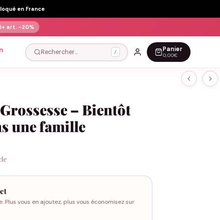
Floqué en France
5+ art.
-20%
Panier
n
Rechercher…
/
0,00€
Grossesse – Bientôt
s une famille
cle
et
e. Plus vous en ajoutez, plus vous économisez sur