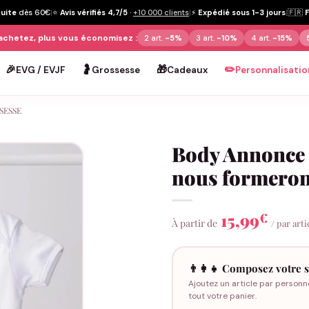
tuite
dès 60€
|
⭐
Avis vérifiés 4,7/5
·
+10 000 clients
|
⚡
Expédié sous 1-3 jours
|
🇫🇷
achetez, plus vous économisez :
2 art.
-5%
3 art.
-10%
4 art.
-15%
🎉
🤰
🎁
✏️
EVG / EVJF
Grossesse
Cadeaux
Personnalisatio
SESSE
Body Annonce 
nous formeron
15,99
€
À partir de
/ par arti
👨‍👩‍👧 Composez votre s
Ajoutez un article par personn
tout votre panier.