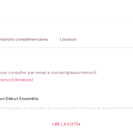
ENV
💚 Retour sous 24-48h
🇫
rmations complémentaires
Livraison
ous consulter par email à contact@assortismoi.fr
ismoi.fr/livraison/
d’un Début Ensemble
agique, un tournant de vie empreint d’amour et d’espoir. Pour imm
, un écrin de douceur issu de notre collection «
Annonce de Grosses
nt avec délicatesse et émotion.
LIRE LA SUITE
▾
rge prête à être écrite par les plus beaux récits familiaux, est fab