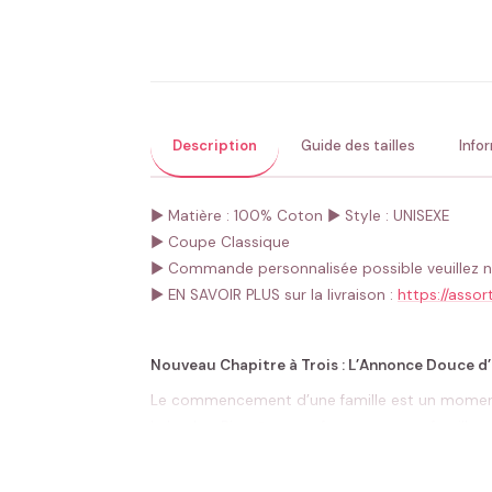
Description
Guide des tailles
Info
► Matière : 100% Coton
► Style : UNISEXE
► Coupe Classique
► Commande personnalisée possible veuillez n
► EN SAVOIR PLUS sur la livraison :
https://assort
Nouveau Chapitre à Trois : L’Annonce Douce 
Le commencement d’une famille est un moment m
le body « Bientôt, nous formerons une famille »
parents désireux d’annoncer l’heureux événeme
Ce body, d’un blanc éclatant comme une page vie