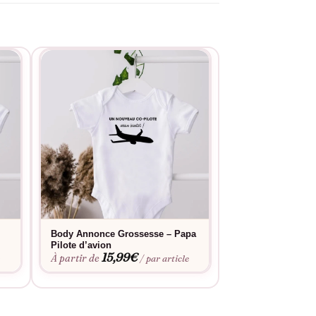
Body Annonce Grossesse – Papa
Body Annonce Gr
Pilote d’avion
Bientôt 3 à céléb
15,99
€
15,9
À partir de
À partir de
e
/ par article