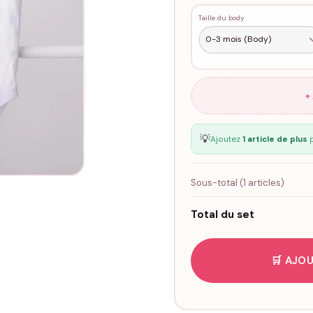
Taille du body
+
💡
Ajoutez
1 article de plus
p
Sous-total (
1
articles)
Total du set
🛒 AJOU