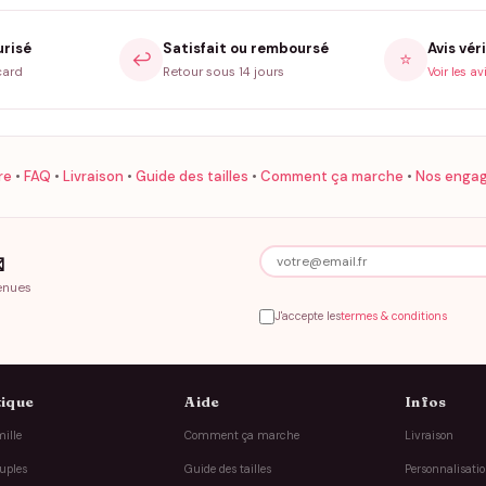
urisé
Satisfait ou remboursé
Avis véri
↩️
⭐
card
Retour sous 14 jours
Voir les av
re
•
FAQ
•
Livraison
•
Guide des tailles
•
Comment ça marche
•
Nos enga

enues
J'accepte les
termes & conditions
ique
Aide
Infos
ille
Comment ça marche
Livraison
uples
Guide des tailles
Personnalisati