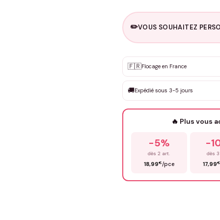
✏️
VOUS SOUHAITEZ PERSO
Personnalisation sur m
🇫🇷
✨
Flocage en France
DEVIS GRATUIT · Personnali
🚚
Expédié sous 3-5 jours
Que souhaitez-vous ?
*
🔥 Plus vous 
Prénom
*
-5%
-1
dès 2 art.
dès 3
€
18,99
/pce
17,99
Précisions (optionnel)