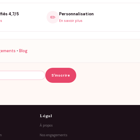
fiés 4,7/5
Personnalisation
✏️
is
En savoir plus
gements
•
Blog
Légal
À propos
on
Nos engagements