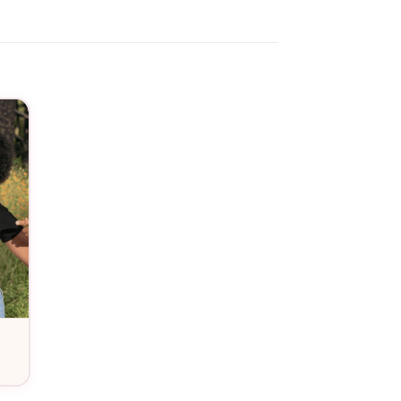
 tendre, fait de lui un message d’amour incarné,
ement un article de mode, c’est un véritable
é avec une attention particulière. Ce body est
apprêtent à partager leur amour et leur vie avec
rgeront les fondations de votre famille.
rprise et l’émerveillement dans les yeux de
r et votre foyer sont sur le point de
nsemble l’histoire la plus belle de votre vie,
n