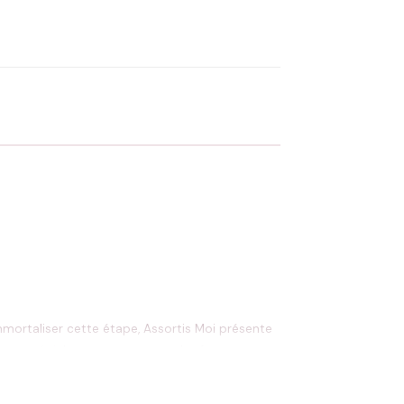
OYER MA DEMANDE ✨
 Flocage en France
✅ Validation avant fabrication
ortaliser cette étape, Assortis Moi présente
se
« , spécialement conçu pour les futurs
riqué dans un coton de première qualité, aussi