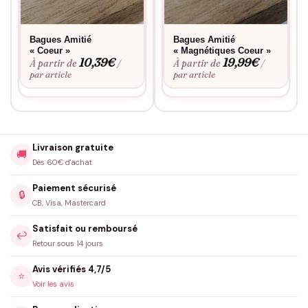
Bagues Amitié
Bagues Amitié
« Coeur »
« Magnétiques Coeur »
10,39
€
19,99
€
À partir de
À partir de
/
/
par article
par article
Livraison gratuite
🚚
Dès 60€ d'achat
Paiement sécurisé
🔒
CB, Visa, Mastercard
Satisfait ou remboursé
↩️
Retour sous 14 jours
Avis vérifiés 4,7/5
⭐
Voir les avis