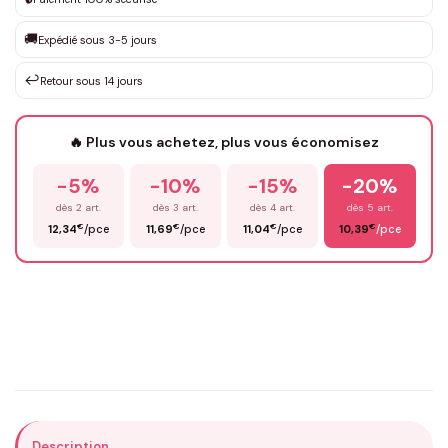
Que souhaitez-vous ?
*
🚚
Expédié sous 3-5 jours
↩️
Retour sous 14 jours
Votre texte / idée
*
🔥 Plus vous achetez, plus vous économisez
-5%
-10%
-15%
-20%
Prénom
*
dès 2 art.
dès 3 art.
dès 4 art.
dès 5 art.
€
€
€
€
12,34
/pce
11,69
/pce
11,04
/pce
10,39
/pce
Email
*
Précisions (optionnel)
Description