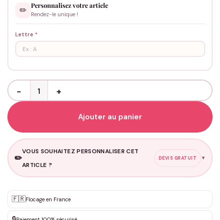
Personnalisez votre article
✏️
Rendez-le unique !
Lettre
*
quantité de Bracelet Amitié personnalisé - Ancre Dorée
Ajouter au panier
VOUS SOUHAITEZ PERSONNALISER CET
✏️
▼
DEVIS GRATUIT
ARTICLE ?
Personnalisation sur mesure
🇫🇷
✨
Flocage en France
DEVIS GRATUIT · Personnalisation de 3 à 10€ selon la demande
🔒
Paiement 100% sécurisé