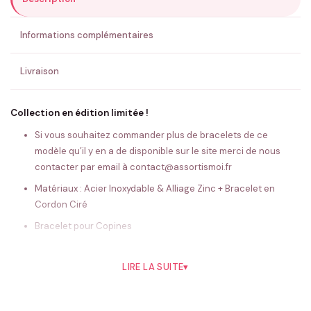
ENVOYER MA DEMANDE ✨
Informations complémentaires
💚 Retour sous 24-48h
🇫🇷 Flocage en France
✅ Validation avant fabrication
Livraison
Collection en édition limitée !
Si vous souhaitez commander plus de bracelets de ce
modèle qu’il y en a de disponible sur le site merci de nous
contacter par email à contact@assortismoi.fr
Matériaux : Acier Inoxydable & Alliage Zinc + Bracelet en
Cordon Ciré
Bracelet pour Copines
bracelet
LIRE LA SUITE
▾
Choisissez votre couleur de bracelet