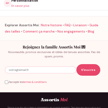
Personnalisation
✏️
En savoir plus
Explorer Assortis Moi :
Notre histoire
•
FAQ
•
Livraison
•
Guide
des tailles
•
Comment ça marche
•
Nos engagements
•
Blog
Rejoignez la famille Assortis Moi 💌
Nouveautés, promos exclusives et idées de tenues assorties. Pas de
spam, promis.
J'accepte les
termes & conditions
Assortis
Moi
Parce que les plus beaux moments se vivent assortis. Des tenues pour ceux qui