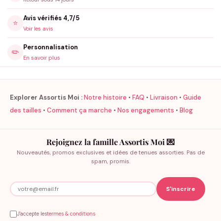
Avis vérifiés 4,7/5
⭐
Voir les avis
Personnalisation
✏️
En savoir plus
Explorer Assortis Moi :
Notre histoire
•
FAQ
•
Livraison
•
Guide
des tailles
•
Comment ça marche
•
Nos engagements
•
Blog
Rejoignez la famille Assortis Moi 💌
Nouveautés, promos exclusives et idées de tenues assorties. Pas de
spam, promis.
J'accepte les
termes & conditions