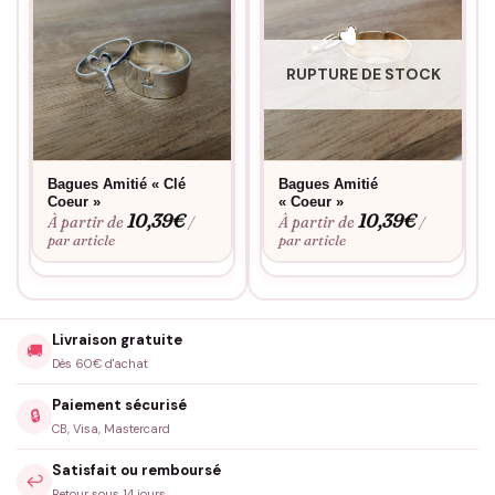
RUPTURE DE STOCK
Bagues Amitié « Clé
Bagues Amitié
Coeur »
« Coeur »
10,39
€
10,39
€
À partir de
À partir de
/
/
par article
par article
Livraison gratuite
🚚
Dès 60€ d'achat
Paiement sécurisé
🔒
CB, Visa, Mastercard
Satisfait ou remboursé
↩️
Retour sous 14 jours