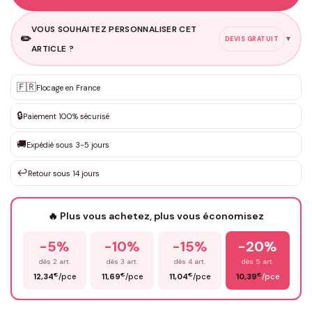
VOUS SOUHAITEZ PERSONNALISER CET
✏️
▼
DEVIS GRATUIT
ARTICLE ?
🇫🇷
Flocage en France
Personnalisation sur mesure
✨
DEVIS GRATUIT · Personnalisation de 3 à 10€ selon la demande
🔒
Paiement 100% sécurisé
Que souhaitez-vous ?
*
🚚
Expédié sous 3-5 jours
↩️
Retour sous 14 jours
Votre texte / idée
*
🔥 Plus vous achetez, plus vous économisez
-5%
-10%
-15%
-20%
Prénom
*
dès 2 art.
dès 3 art.
dès 4 art.
dès 5 art.
€
€
€
€
12,34
/pce
11,69
/pce
11,04
/pce
10,39
/pce