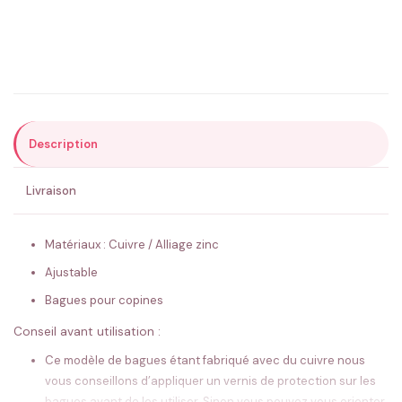
Email
*
Précisions (optionnel)
Description
ENVOYER MA DEMANDE ✨
Livraison
💚 Retour sous 24-48h
🇫🇷 Flocage en France
✅ Validation avant fabrication
Matériaux : Cuivre / Alliage zinc
Ajustable
Bagues pour copines
Conseil avant utilisation :
Ce modèle de bagues étant fabriqué avec du cuivre nous
vous conseillons d’appliquer un vernis de protection sur les
bagues avant de les utiliser. Sinon vous pouvez vous orienter