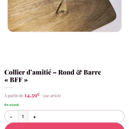
Collier d’amitié – Rond & Barre
« BFF »
14,39
€
À partir de
/ par article
En stock
quantité de Collier d'amitié - Rond & Barre "BFF"