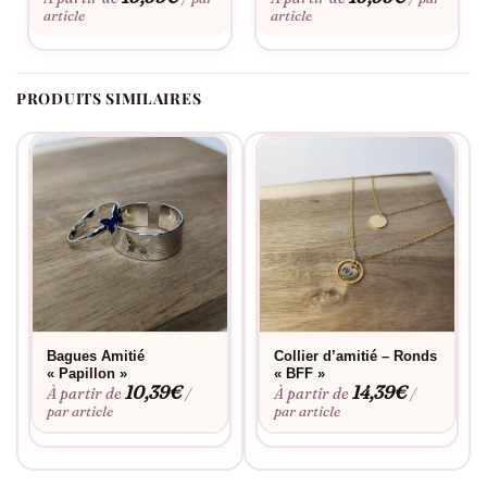
touche d’originalité subtile mais distincte à l’apparence.
article
article
Pour celles qui cherchent un cadeau significatif, ce collier
représente plus qu’un simple bijou; il est un témoignage
durable de complicité et de partage. Que ce soit pour célébrer
PRODUITS SIMILAIRES
une amitié de longue date ou pour consolider de nouveaux
liens, ce collier est un choix excellent. Son design intemporel le
rend également idéal pour les vacances ou pour des occasions
comme les voyages d’amies, où chaque copine apporte un
soutien et une joie irremplaçables.
Enfin, envisagez d’offrir le Collier Copine – Rond & Barre BFF lors
de soirées spéciales ou de rendez-vous détente entre
meilleures amies. C’est une manière élégante et affectueuse de
dire « je t’apprécie » sans mots, et de rendre chaque rencontre
Bagues Amitié
Collier d’amitié – Ronds
mémorable. Choisissez ce collier comme emblème de votre
« Papillon »
« BFF »
entente parfaite et montrez au monde la force unique de votre
10,39
€
14,39
€
À partir de
À partir de
/
/
amitié.
par article
par article