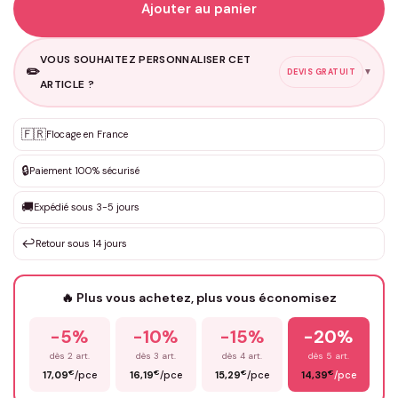
Ajouter au panier
VOUS SOUHAITEZ PERSONNALISER CET
✏️
▼
DEVIS GRATUIT
ARTICLE ?
🇫🇷
Flocage en France
Personnalisation sur mesure
✨
DEVIS GRATUIT · Personnalisation de 3 à 10€ selon la demande
🔒
Paiement 100% sécurisé
Que souhaitez-vous ?
*
🚚
Expédié sous 3-5 jours
↩️
Retour sous 14 jours
Votre texte / idée
*
🔥 Plus vous achetez, plus vous économisez
-5%
-10%
-15%
-20%
Prénom
*
dès 2 art.
dès 3 art.
dès 4 art.
dès 5 art.
€
€
€
€
17,09
/pce
16,19
/pce
15,29
/pce
14,39
/pce