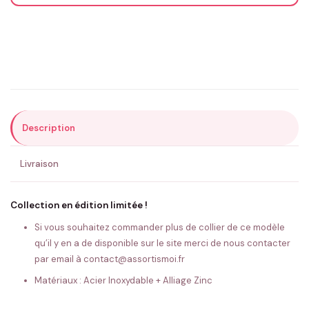
Email
*
Précisions (optionnel)
Description
ENVOYER MA DEMANDE ✨
Livraison
💚 Retour sous 24-48h
🇫🇷 Flocage en France
✅ Validation avant fabrication
Collection en édition limitée !
Si vous souhaitez commander plus de collier de ce modèle
qu’il y en a de disponible sur le site merci de nous contacter
par email à contact@assortismoi.fr
Matériaux : Acier Inoxydable + Alliage Zinc