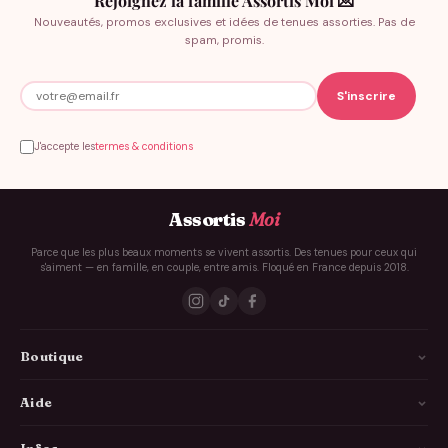
Rejoignez la famille Assortis Moi 💌
Nouveautés, promos exclusives et idées de tenues assorties. Pas de
spam, promis.
J'accepte les
termes & conditions
Assortis
Moi
Parce que les plus beaux moments se vivent assortis. Des tenues pour ceux qui
s'aiment — en famille, en couple, entre amis. Floqué en France depuis 2018.
Boutique
La Famille
Aide
Les Couples
Comment ça marche