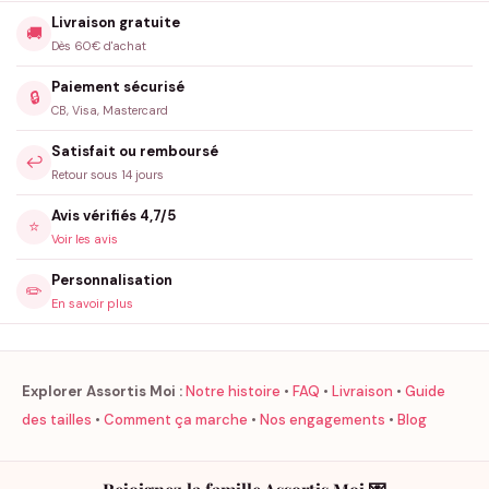
Livraison gratuite
🚚
Dès 60€ d'achat
Paiement sécurisé
🔒
CB, Visa, Mastercard
Satisfait ou remboursé
↩️
Retour sous 14 jours
Avis vérifiés 4,7/5
⭐
Voir les avis
Personnalisation
✏️
En savoir plus
Explorer Assortis Moi :
Notre histoire
•
FAQ
•
Livraison
•
Guide
des tailles
•
Comment ça marche
•
Nos engagements
•
Blog