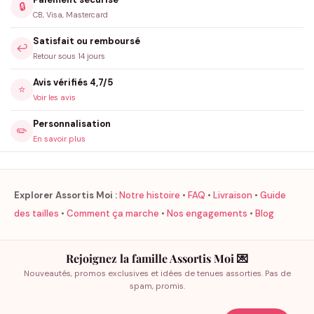
🔒
CB, Visa, Mastercard
Satisfait ou remboursé
↩️
Retour sous 14 jours
Avis vérifiés 4,7/5
⭐
Voir les avis
Personnalisation
✏️
En savoir plus
Explorer Assortis Moi :
Notre histoire
•
FAQ
•
Livraison
•
Guide
des tailles
•
Comment ça marche
•
Nos engagements
•
Blog
Rejoignez la famille Assortis Moi 💌
Nouveautés, promos exclusives et idées de tenues assorties. Pas de
spam, promis.