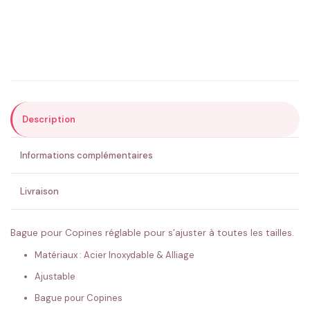
Précisions (optionnel)
Description
ENVOYER MA DEMANDE ✨
Informations complémentaires
💚 Retour sous 24-48h
🇫🇷 Flocage en France
✅ Validation avant fabrication
Livraison
Bague pour Copines réglable pour s’ajuster à toutes les tailles.
Matériaux : Acier Inoxydable & Alliage
Ajustable
Bague pour Copines