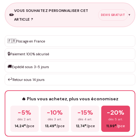
VOUS SOUHAITEZ PERSONNALISER CET
✏️
▼
DEVIS GRATUIT
ARTICLE ?
Personnalisation sur mesure
🇫🇷
✨
Flocage en France
DEVIS GRATUIT · Personnalisation de 3 à 10€ selon la demande
🔒
Paiement 100% sécurisé
Que souhaitez-vous ?
*
🚚
Expédié sous 3-5 jours
↩️
Retour sous 14 jours
Votre texte / idée
*
🔥 Plus vous achetez, plus vous économisez
-5%
-10%
-15%
-20%
Prénom
*
dès 2 art.
dès 3 art.
dès 4 art.
dès 5 art.
€
€
€
€
14,24
/pce
13,49
/pce
12,74
/pce
11,99
/pce
Email
*