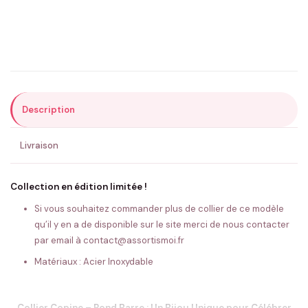
Email
*
Précisions (optionnel)
Description
ENVOYER MA DEMANDE ✨
Livraison
💚 Retour sous 24-48h
🇫🇷 Flocage en France
✅ Validation avant fabrication
Collection en édition limitée !
Si vous souhaitez commander plus de collier de ce modèle
qu’il y en a de disponible sur le site merci de nous contacter
par email à contact@assortismoi.fr
Matériaux : Acier Inoxydable
Collier Copine – Rond Barre : Un Bijou Unique pour Célébrer