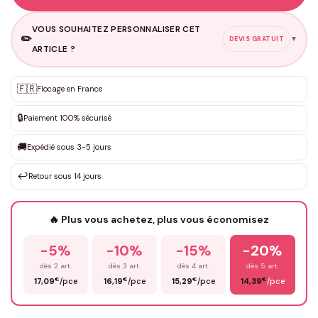
VOUS SOUHAITEZ PERSONNALISER CET
✏️
▼
DEVIS GRATUIT
ARTICLE ?
🇫🇷
Flocage en France
Personnalisation sur mesure
✨
DEVIS GRATUIT · Personnalisation de 3 à 10€ selon la demande
🔒
Paiement 100% sécurisé
Que souhaitez-vous ?
*
🚚
Expédié sous 3-5 jours
↩️
Retour sous 14 jours
Votre texte / idée
*
🔥 Plus vous achetez, plus vous économisez
-5%
-10%
-15%
-20%
Prénom
*
dès 2 art.
dès 3 art.
dès 4 art.
dès 5 art.
€
€
€
€
17,09
/pce
16,19
/pce
15,29
/pce
14,39
/pce