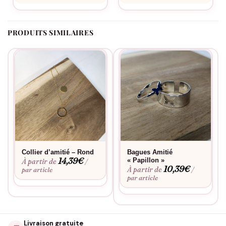
Ce collier est également parfait pour les vacances ou les
voyages entre amis. Facile à porter et adaptable à plusieurs
styles, il peut être porté lors d’une sortie en ville, une soirée
PRODUITS SIMILAIRES
tranquille au café local ou même sur la plage. Son allure chic et
discrète en fait un accessoire idéal à assortir avec une variété
de tenues, renforçant ainsi les liens de l’amitié tout en restant à
la pointe de la mode.
Offrir le *Collier Copine – Rond Barre* c’est célébrer l’amitié de
manière tangible. C’est aussi partager un secret de style entre
copines, une manière de garder un souvenir précieux toujours
près du cœur. C’est le cadeau parfait pour montrer à votre
meilleure amie
combien elle compte pour vous, à tout moment
Collier d’amitié – Rond
Bagues Amitié
de l’année. Chaque collier est une promesse de souvenirs
14,39
€
« Papillon »
À partir de
/
futurs et une célébration des moments partagés.
10,39
€
À partir de
par article
/
par article
Livraison gratuite