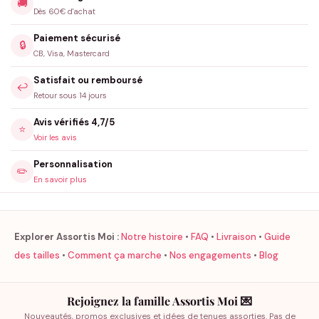
🚚
Dès 60€ d'achat
Paiement sécurisé
🔒
CB, Visa, Mastercard
Satisfait ou remboursé
↩️
Retour sous 14 jours
Avis vérifiés 4,7/5
⭐
Voir les avis
Personnalisation
✏️
En savoir plus
Explorer Assortis Moi :
Notre histoire
•
FAQ
•
Livraison
•
Guide
des tailles
•
Comment ça marche
•
Nos engagements
•
Blog
Rejoignez la famille Assortis Moi 💌
Nouveautés, promos exclusives et idées de tenues assorties. Pas de