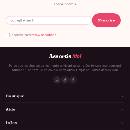
spam, promis.
J'accepte les
termes & conditions
Assortis
Moi
Parce que les plus beaux moments se vivent assortis. Des tenues pour ceux qui
s'aiment — en famille, en couple, entre amis. Floqué en France depuis 2018.
Boutique
La Famille
Aide
Les Couples
Comment ça marche
Infos
Les Copains
Guide des tailles