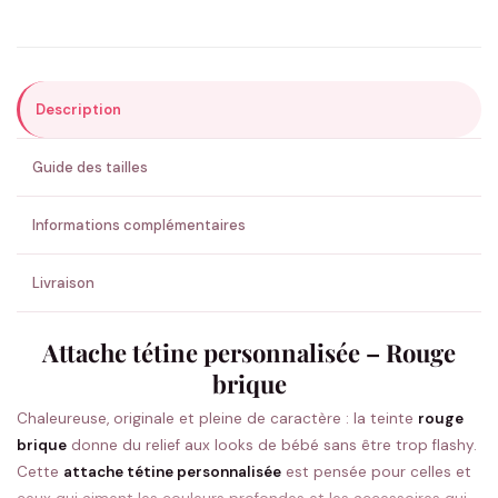
Précisions (optionnel)
Description
ENVOYER MA DEMANDE ✨
Guide des tailles
💚 Retour sous 24-48h
🇫🇷 Flocage en France
✅ Validation avant fabrication
Informations complémentaires
Livraison
Attache tétine personnalisée – Rouge
brique
Chaleureuse, originale et pleine de caractère : la teinte
rouge
brique
donne du relief aux looks de bébé sans être trop flashy.
Cette
attache tétine personnalisée
est pensée pour celles et