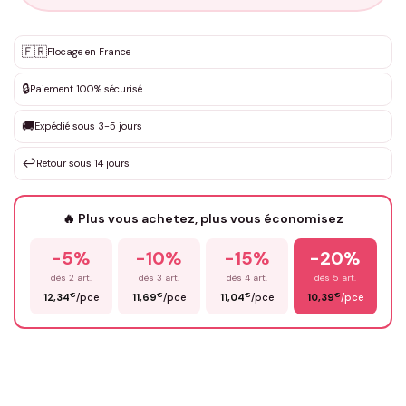
Personnalisation sur mesure
🇫🇷
✨
Flocage en France
DEVIS GRATUIT · Personnalisation de 3 à 10€ selon la demande
🔒
Paiement 100% sécurisé
Que souhaitez-vous ?
*
🚚
Expédié sous 3-5 jours
↩️
Retour sous 14 jours
Votre texte / idée
*
🔥 Plus vous achetez, plus vous économisez
-5%
-10%
-15%
-20%
Prénom
*
dès 2 art.
dès 3 art.
dès 4 art.
dès 5 art.
€
€
€
€
12,34
/pce
11,69
/pce
11,04
/pce
10,39
/pce
Email
*