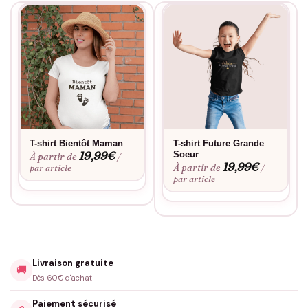
praticité : exactement ce qu’on attend d’un essentiel moderne.
T-shirt Bientôt Maman
T-shirt Future Grande
19,99
€
Soeur
À partir de
/
19,99
€
À partir de
par article
/
par article
Livraison gratuite
🚚
Dès 60€ d'achat
Paiement sécurisé