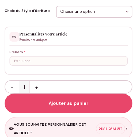
Choix du Style d'écriture
Personnalisez votre article
✏️
Rendez-le unique !
Prénom
*
quantité de Attache Tétine Personnalisée - Rouge Brique
Ajouter au panier
VOUS SOUHAITEZ PERSONNALISER CET
✏️
▼
DEVIS GRATUIT
ARTICLE ?