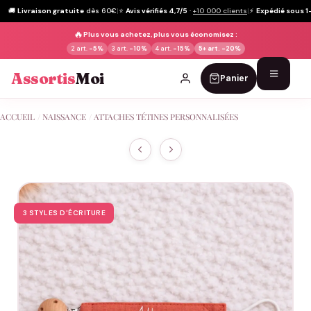
🚚
Livraison gratuite
dès 60€
|
⭐
Avis vérifiés 4,7/5
·
+10 000 clients
|
⚡
Expédié sous 1
🔥
Plus vous achetez, plus vous économisez :
2 art.
-5%
3 art.
-10%
4 art.
-15%
5+ art.
-20%
Assortis
Moi
Panier
Passer
ACCUEIL
/
NAISSANCE
/
ATTACHES TÉTINES PERSONNALISÉES
au
contenu
3 STYLES D'ÉCRITURE