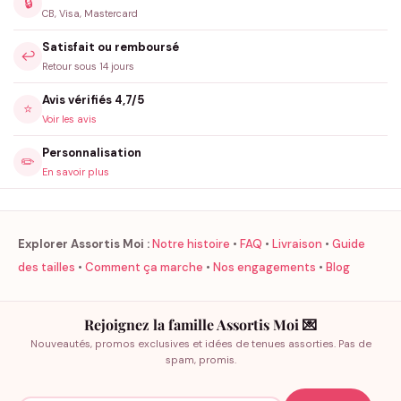
🔒
CB, Visa, Mastercard
Satisfait ou remboursé
↩️
Retour sous 14 jours
Avis vérifiés 4,7/5
⭐
Voir les avis
Personnalisation
✏️
En savoir plus
Explorer Assortis Moi :
Notre histoire
•
FAQ
•
Livraison
•
Guide
des tailles
•
Comment ça marche
•
Nos engagements
•
Blog
Rejoignez la famille Assortis Moi 💌
Nouveautés, promos exclusives et idées de tenues assorties. Pas de
spam, promis.