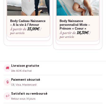
Body Cadeau Naissance
Body Naissance
– A la vie à l’Amour
personnalisé Mixte –
15,99
€
Prénom « Coeur »
À partir de
/
18,39
€
À partir de
par article
/
par article
Livraison gratuite
🚚
Dès 60€ d'achat
Paiement sécurisé
🔒
CB, Visa, Mastercard
Satisfait ou remboursé
↩️
Retour sous 14 jours