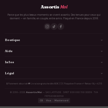
Assortis
Moi
Parce que les plus beaux moments se vivent assortis. Des tenues pour ceux qui
s'aiment — en famille, en couple, entre amis. Floqué en France depuis 2018.
Boutique
La Famille
Aide
Les Couples
Comment ça marche
Infos
Les Copains
Guide des tailles
Livraison
Légal
Annonce Grossesse
FAQ
Personnalisation
Idées cadeaux
À propos
🔒 Paiement sécurisé
·
🚚 Livraison gratuite dès 60€
·
🇫🇷 Floqué en France
·
↩️ Retour 14j
·
⭐ 4,7/5
Contact
Avis clients
EVG & EVJF
Nos engagements
© 2018–2026
Assortis Moi
— SAS LATITUDE · SIRET 838 693 158 00019 · TVA
Suivre ma commande
Blog
FR75838693158
CGV
CB
Visa
Mastercard
Quiz cadeau
Mon compte
CGU