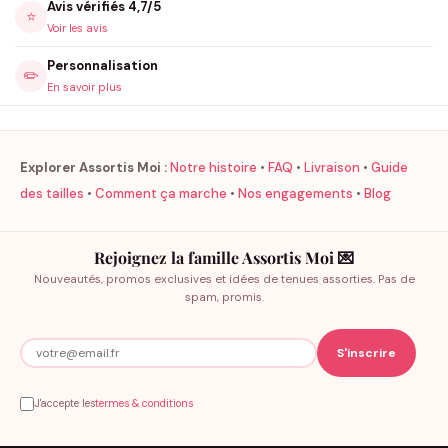
Avis vérifiés 4,7/5
⭐
Voir les avis
Personnalisation
✏️
En savoir plus
Explorer Assortis Moi :
Notre histoire
•
FAQ
•
Livraison
•
Guide
des tailles
•
Comment ça marche
•
Nos engagements
•
Blog
Rejoignez la famille Assortis Moi 💌
Nouveautés, promos exclusives et idées de tenues assorties. Pas de
spam, promis.
J'accepte les
termes & conditions