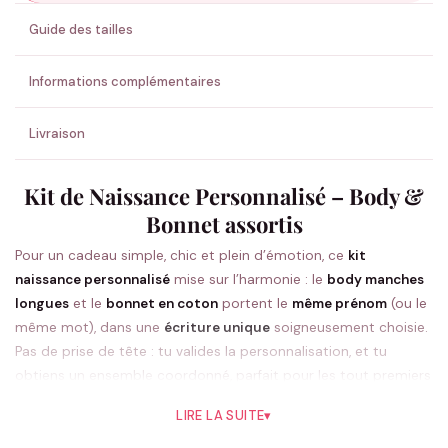
ENVOYER MA DEMANDE ✨
Guide des tailles
💚 Retour sous 24-48h
🇫🇷 Flocage en France
✅ Validation avant fabrication
Informations complémentaires
Livraison
Kit de Naissance Personnalisé – Body &
Bonnet assortis
Pour un cadeau simple, chic et plein d’émotion, ce
kit
naissance personnalisé
mise sur l’harmonie : le
body manches
longues
et le
bonnet en coton
portent le
même prénom
(ou le
même mot), dans une
écriture unique
soigneusement choisie.
Pas de prise de tête : tu valides la personnalisation, et tu
obtiens un ensemble coordonné, parfait pour les tout premiers
jours.
LIRE LA SUITE
▾
C’est le set parfait pour une
première tenue naissance