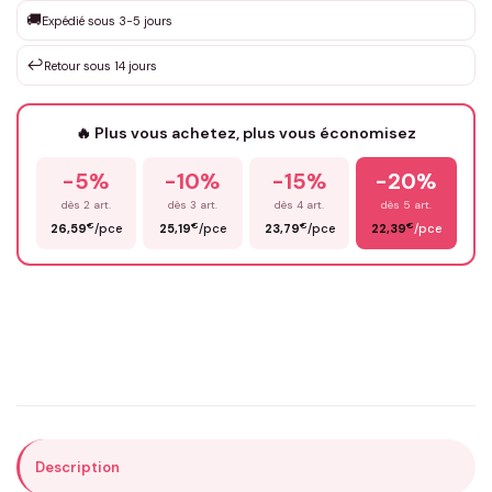
🚚
Expédié sous 3-5 jours
↩️
Retour sous 14 jours
Votre texte / idée
*
🔥 Plus vous achetez, plus vous économisez
-5%
-10%
-15%
-20%
Prénom
*
dès 2 art.
dès 3 art.
dès 4 art.
dès 5 art.
€
€
€
€
26,59
/pce
25,19
/pce
23,79
/pce
22,39
/pce
Email
*
Précisions (optionnel)
Description