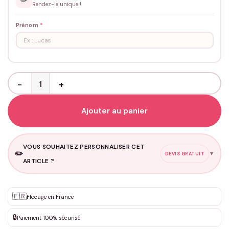
Rendez-le unique !
Prénom
*
quantité de Kit de Naissance Personnalisé
Ajouter au panier
VOUS SOUHAITEZ PERSONNALISER CET
✏️
▼
DEVIS GRATUIT
ARTICLE ?
Personnalisation sur mesure
🇫🇷
✨
Flocage en France
DEVIS GRATUIT · Personnalisation de 3 à 10€ selon la demande
🔒
Paiement 100% sécurisé
Que souhaitez-vous ?
*