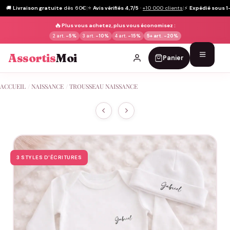
🚚
Livraison gratuite
dès 60€
|
⭐
Avis vérifiés 4,7/5
·
+10 000 clients
|
⚡
Expédié sous 1
🔥
Plus vous achetez, plus vous économisez :
2 art.
-5%
3 art.
-10%
4 art.
-15%
5+ art.
-20%
Assortis
Moi
Panier
Passer
ACCUEIL
/
NAISSANCE
/
TROUSSEAU NAISSANCE
au
contenu
3 STYLES D'ÉCRITURES