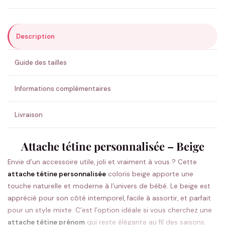
Description
ENVOYER MA DEMANDE ✨
Guide des tailles
💚 Retour sous 24-48h
🇫🇷 Flocage en France
✅ Validation avant fabrication
Informations complémentaires
Livraison
Attache tétine personnalisée – Beige
Envie d’un accessoire utile, joli et vraiment à vous ? Cette
attache tétine personnalisée
coloris beige apporte une
touche naturelle et moderne à l’univers de bébé. Le beige est
apprécié pour son côté intemporel, facile à assortir, et parfait
pour un style mixte. C’est l’option idéale si vous cherchez une
attache tétine prénom
qui reste élégante au fil des saisons.