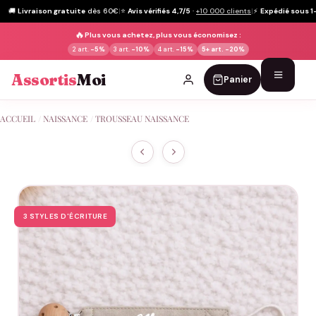
🚚
Livraison gratuite
dès 60€
|
⭐
Avis vérifiés 4,7/5
·
+10 000 clients
|
⚡
Expédié sous 1
🔥
Plus vous achetez, plus vous économisez :
2 art.
-5%
3 art.
-10%
4 art.
-15%
5+ art.
-20%
Assortis
Moi
Panier
Passer
ACCUEIL
/
NAISSANCE
/
TROUSSEAU NAISSANCE
au
contenu
3 STYLES D'ÉCRITURE