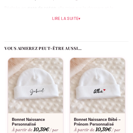
Réalisée en
gaze de coton
, elle mise sur la douceur et la
légèreté. Au quotidien, elle aide à garder la tétine accessible et
LIRE LA SUITE
▾
à limiter les pertes. Beaucoup de parents recherchent
précisément ce type d’article sous les termes
attache sucette
personnalisée
,
attache tétine bébé
ou
attache tétine
personnalisable
: cette version beige coche les bonnes cases.
VOUS AIMEREZ PEUT-ÊTRE AUSSI…
La personnalisation qui change tout
Le prénom transforme un accessoire pratique en petit objet
affectif. Une
attache tétine personnalisée prénom
, c’est aussi
un cadeau qui fait toujours plaisir : original, utile, et
immédiatement reconnaissable à la crèche ou chez la nounou.
Points forts
Coloris beige : sobre, naturel, mixte.
Bonnet Naissance
Bonnet Naissance Bébé –
Personnalisé
Prénom Personnalisé
Gaze de coton
: toucher doux, aspect délicatement froissé.
10,39
€
10,39
€
À partir de
À partir de
/ par
/ par