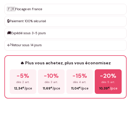
Personnalisation sur mesure
🇫🇷
✨
Flocage en France
DEVIS GRATUIT · Personnalisation de 3 à 10€ selon la demande
🔒
Paiement 100% sécurisé
Que souhaitez-vous ?
*
🚚
Expédié sous 3-5 jours
↩️
Retour sous 14 jours
Votre texte / idée
*
🔥 Plus vous achetez, plus vous économisez
-5%
-10%
-15%
-20%
Prénom
*
dès 2 art.
dès 3 art.
dès 4 art.
dès 5 art.
€
€
€
€
12,34
/pce
11,69
/pce
11,04
/pce
10,39
/pce
Email
*
Précisions (optionnel)