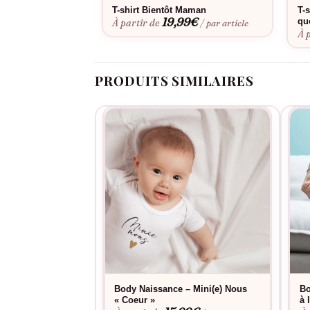
T-shirt Bientôt Maman
T-
19,99
€
qu
À partir de
/ par article
À 
PRODUITS SIMILAIRES
Body Naissance – Mini(e) Nous
Bo
« Coeur »
à 