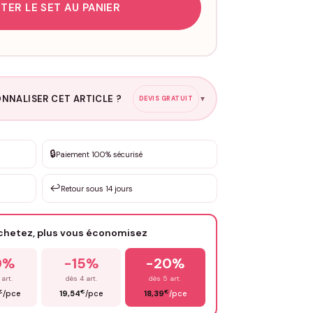
TER LE SET AU PANIER
NNALISER CET ARTICLE ?
DEVIS GRATUIT
▼
esure
🔒
Paiement 100% sécurisé
sation de 3 à 10€ selon la demande
↩️
Retour sous 14 jours
Votre texte / idée
*
achetez, plus vous économisez
Email
*
0%
-15%
-20%
 art.
dès 4 art.
dès 5 art.
€
€
€
/pce
19,54
/pce
18,39
/pce