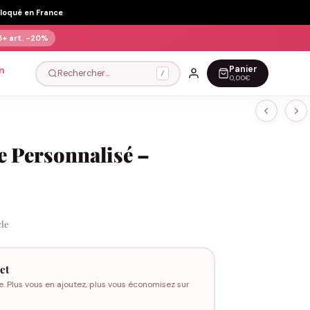
Floqué en France
5+ art.
-20%
Panier
n
Rechercher…
/
0,00€
e Personnalisé –
cle
et
e. Plus vous en ajoutez, plus vous économisez sur