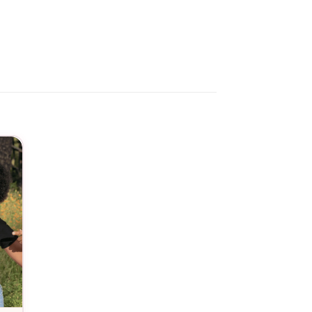
e personnalisé sans se tromper. Le motif cœurs
m.
ait pour marquer le début de l’histoire… en