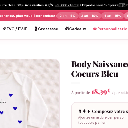
tuite
dès 60€
|
⭐
Avis vérifiés 4,7/5
·
+10 000 clients
|
⚡
Expédié sous 1-3 jours
|
🇫🇷
achetez, plus vous économisez :
2 art.
-5%
3 art.
-10%
4 art.
-15%
🎉
🤰
🎁
✏️
EVG / EVJF
Grossesse
Cadeaux
Personnalisatio
Body Naissanc
Coeurs Bleu
18,39
€
À partir de
/ par arti
👨‍👩‍👧 Composez votre s
Ajoutez un article par personn
tout votre panier.