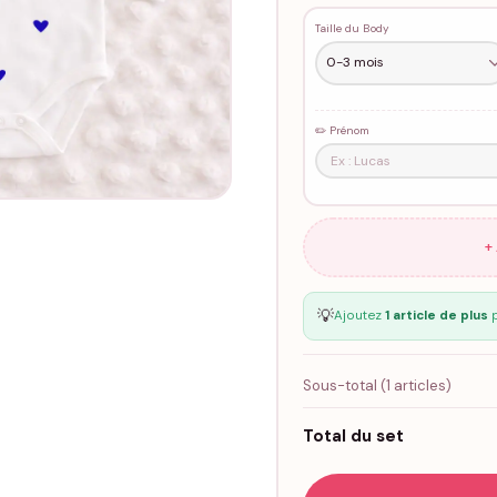
Taille du Body
✏️ Prénom
+
💡
Ajoutez
1 article de plus
p
Sous-total (
1
articles)
Total du set