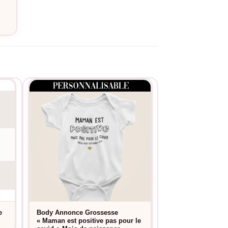
n
e
Body Annonce Grossesse
Body Cadeau Nai
« Maman est positive pas pour le
Larguez les Amo