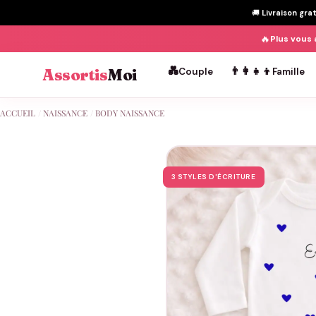
🚚
Livraison gra
🔥
Plus vous 
💑
👨‍👩‍👧‍👦
Assortis
Moi
Couple
Famille
Passer
ACCUEIL
/
NAISSANCE
/
BODY NAISSANCE
au
contenu
3 STYLES D'ÉCRITURE