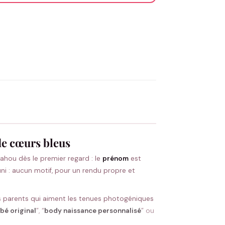
OYER MA DEMANDE ✨
 Flocage en France
✅ Validation avant fabrication
de cœurs bleus
 wahou dès le premier regard : le
prénom
est
i : aucun motif, pour un rendu propre et
 les parents qui aiment les tenues photogéniques
bé original
”, “
body naissance personnalisé
” ou