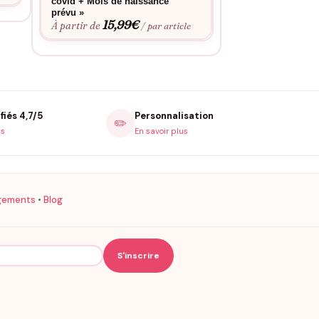
15,9
covid + Mois de naissance
À partir de
prévu »
15,99
€
À partir de
/ par article
fiés 4,7/5
Personnalisation
✏️
is
En savoir plus
gements
•
Blog