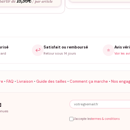
15,99
€
partir de
/ par article
urisé
Satisfait ou remboursé
Avis véri
↩️
⭐
card
Retour sous 14 jours
Voir les av
re
•
FAQ
•
Livraison
•
Guide des tailles
•
Comment ça marche
•
Nos enga

enues
J'accepte les
termes & conditions