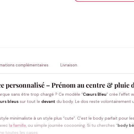
ENV
💚 Retour sous 24-48h
🇫
rmations complémentaires
Livraison
e personnalisé – Prénom au centre & pluie 
rque sans être trop chargé ? Ce modèle “
Cœurs Bleu
” crée l’effet
œurs bleus
sur tout le
devant
du body. Le dos reste volontairement un
 style minimaliste à un style plus “cute”. C’est le body parfait pour
 avec
la famille
, ou simple journée cocooning. Si tu cherches “
body bé
he toutes les cases.