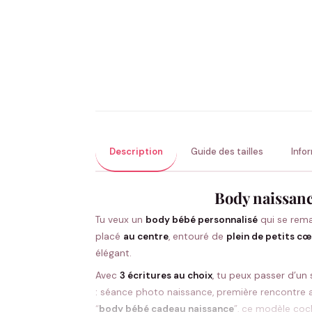
Description
Guide des tailles
Info
Body naissanc
Tu veux un
body bébé personnalisé
qui se rema
placé
au centre
, entouré de
plein de petits c
élégant.
Avec
3 écritures au choix
, tu peux passer d’un
: séance photo naissance, première rencontre
“
body bébé cadeau naissance
”, ce modèle coc