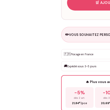
🛒 AJOU
✏️
VOUS SOUHAITEZ PERSO
Personnalisation sur m
🇫🇷
✨
Flocage en France
DEVIS GRATUIT · Personnali
🚚
Expédié sous 3-5 jours
Que souhaitez-vous ?
*
🔥 Plus vous 
Prénom
*
-5%
-1
dès 2 art.
dès 3
€
21,84
/pce
20,69
Précisions (optionnel)