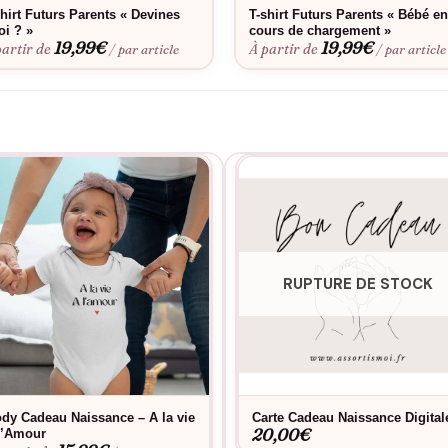
shirt Futurs Parents « Devines
T-shirt Futurs Parents « Bébé e
oi ? »
cours de chargement »
19,99
€
19,99
€
partir de
À partir de
/ par article
/ par article
RUPTURE DE STOCK
dy Cadeau Naissance – A la vie
Carte Cadeau Naissance Digital
20,00
€
l’Amour