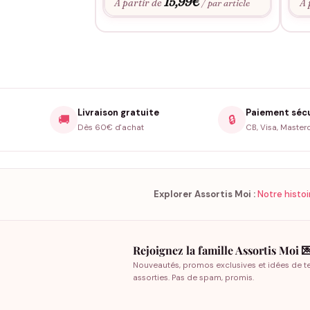
15,99
€
À partir de
À 
/ par article
Livraison gratuite
Paiement séc
🚚
🔒
Dès 60€ d'achat
CB, Visa, Master
Explorer Assortis Moi :
Notre histoi
Rejoignez la famille Assortis Moi 
Nouveautés, promos exclusives et idées de t
assorties. Pas de spam, promis.