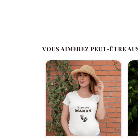
Idéal pour un cadeau de la marraine, du parrai
bleus donne une vraie identité au body tout en 
VOUS AIMEREZ PEUT-ÊTRE AU
Manches longues
: parfait pour les premièr
Coutures plates
: confort doux sur la peau.
Boutons-pression
: change facilité, surtout
Composition :
100% coton
Entretien :
lavage en machine 30°
Traçabilité : assemblage/finitions
Inde
, teintur
cœurs bleus.