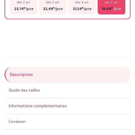
dès 2 art.
dès 3 art.
dès 4 art.
dès 5 art.
€
€
€
€
23,74
/pce
22,49
/pce
21,24
/pce
19,99
/pce
Email
*
Précisions (optionnel)
Description
ENVOYER MA DEMANDE ✨
Guide des tailles
💚 Retour sous 24-48h
🇫🇷 Flocage en France
✅ Validation avant fabrication
Informations complémentaires
Livraison