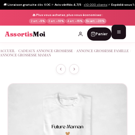
🚚
Livraison gratuite
dès 60€
|
⭐
Avis vérifiés 4,7/5
·
+10 000 clients
|
⚡
Expédié sous 1
🔥
Plus vous achetez, plus vous économisez :
2 art.
-5%
3 art.
-10%
4 art.
-15%
5+ art.
-20%
Assortis
Moi
Panier
Passer
ACCUEIL
/
CADEAUX ANNONCE GROSSESSE
/
ANNONCE GROSSESSE FAMILLE
/
au
ANNONCE GROSSESSE MAMAN
contenu