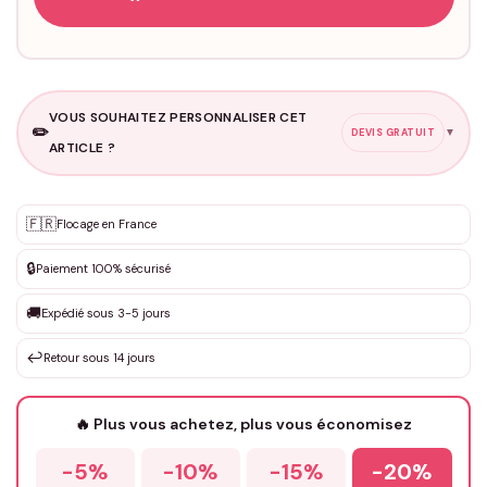
VOUS SOUHAITEZ PERSONNALISER CET
✏️
▼
DEVIS GRATUIT
ARTICLE ?
Personnalisation sur mesure
🇫🇷
✨
Flocage en France
DEVIS GRATUIT · Personnalisation de 3 à 10€ selon la demande
🔒
Paiement 100% sécurisé
Que souhaitez-vous ?
*
🚚
Expédié sous 3-5 jours
↩️
Retour sous 14 jours
Votre texte / idée
*
🔥 Plus vous achetez, plus vous économisez
-5%
-10%
-15%
-20%
Prénom
*