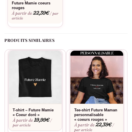
Future Mamie coeurs
au fil du temps.
rouges
22,39
€
À partir de
/ par
Chez Assortis Moi, nous nous engageons à offrir des produits
article
conçus dans le respect de l’environnement et des conditions
de travail. En choisissant le T-shirt « Future Maman », vous
optez pour une mode responsable et consciente. Le T-shirt
PRODUITS SIMILAIRES
« Future Maman »
est plus qu’un habit, c’est un symbole de la
vie qui germe, du lien qui se tisse et des nouvelles aventures
qui vous attendent. Commandez le vôtre dès aujourd’hui et
célébrez chaque étape de votre maternité avec Assortis Moi.
T-shirt – Future Mamie
Tee-shirt Future Maman
« Coeur doré »
personnalisable
19,99
€
« coeurs rouges »
À partir de
/
22,39
€
À partir de
par article
/
par article