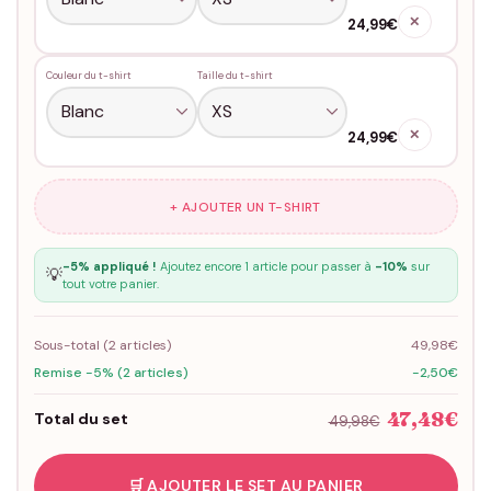
✕
24,99€
Couleur du t-shirt
Taille du t-shirt
✕
24,99€
+ AJOUTER UN T-SHIRT
-5% appliqué !
Ajoutez encore 1 article pour passer à
-10%
sur
💡
tout votre panier.
Sous-total (
2
articles)
49,98€
Remise -5% (2 articles)
-2,50€
47,48€
Total du set
49,98€
🛒 AJOUTER LE SET AU PANIER