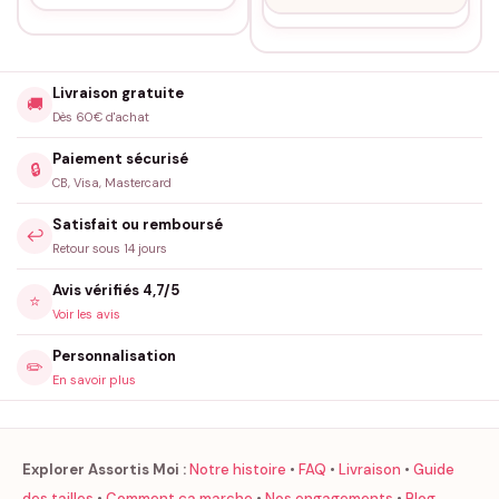
Livraison gratuite
🚚
Dès 60€ d'achat
Paiement sécurisé
🔒
CB, Visa, Mastercard
Satisfait ou remboursé
↩️
Retour sous 14 jours
Avis vérifiés 4,7/5
⭐
Voir les avis
Personnalisation
✏️
En savoir plus
Explorer Assortis Moi :
Notre histoire
•
FAQ
•
Livraison
•
Guide
des tailles
•
Comment ça marche
•
Nos engagements
•
Blog