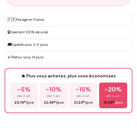
Personnalisation sur mesure
🇫🇷
✨
Flocage en France
DEVIS GRATUIT · Personnalisation de 3 à 10€ selon la demande
🔒
Paiement 100% sécurisé
Que souhaitez-vous ?
*
🚚
Expédié sous 3-5 jours
↩️
Retour sous 14 jours
Votre texte / idée
*
🔥 Plus vous achetez, plus vous économisez
-5%
-10%
-15%
-20%
Prénom
*
dès 2 art.
dès 3 art.
dès 4 art.
dès 5 art.
€
€
€
€
23,74
/pce
22,49
/pce
21,24
/pce
19,99
/pce
Email
*