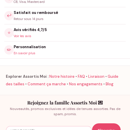
CB, Visa, Mastercard
Satisfait ou remboursé
↩️
Retour sous 14 jours
Avis vérifiés 4,7/5
⭐
Voir les avis
Personnalisation
✏️
En savoir plus
Explorer Assortis Moi :
Notre histoire
•
FAQ
•
Livraison
•
Guide
des tailles
•
Comment ça marche
•
Nos engagements
•
Blog
Rejoignez la famille Assortis Moi 💌
Nouveautés, promos exclusives et idées de tenues assorties. Pas de
spam, promis.