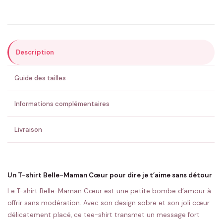
Précisions (optionnel)
Description
ENVOYER MA DEMANDE ✨
Guide des tailles
💚 Retour sous 24-48h
🇫🇷 Flocage en France
✅ Validation avant fabrication
Informations complémentaires
Livraison
Un T-shirt Belle-Maman Cœur pour dire je t’aime sans détour
Le T-shirt Belle-Maman Cœur est une petite bombe d’amour à
offrir sans modération. Avec son design sobre et son joli cœur
délicatement placé, ce tee-shirt transmet un message fort