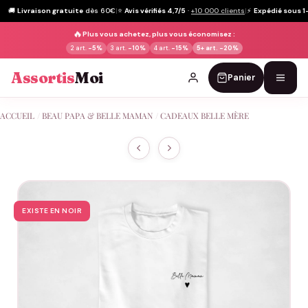
🚚
Livraison gratuite
dès 60€
|
⭐
Avis vérifiés 4,7/5
·
+10 000 clients
|
⚡
Expédié sous 1
🔥
Plus vous achetez, plus vous économisez :
2 art.
-5%
3 art.
-10%
4 art.
-15%
5+ art.
-20%
Assortis
Moi
Panier
Passer
ACCUEIL
/
BEAU PAPA & BELLE MAMAN
/
CADEAUX BELLE MÈRE
au
contenu
EXISTE EN NOIR