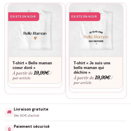
EXISTE EN NOIR
EXISTE EN NOIR
T-shirt « Belle maman
T-shirt « Je suis une
coeur doré »
belle maman qui
19,99
€
déchire »
À partir de
/
19,99
€
À partir de
par article
/
par article
Livraison gratuite
🚚
Dès 60€ d'achat
Paiement sécurisé
🔒