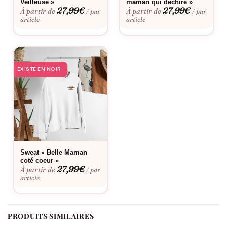
Veilleuse »
maman qui déchire »
plein de douceur, le T-shirt Belle-Maman Cœur accompagnera
27,99
€
27,99
€
À partir de
À partir de
/ par
/ par
article
article
votre belle-maman dans toutes ses journées. Il lui rappellera
discrètement mais sûrement combien elle est aimée. Un
vêtement simple, mais symbolique, qui se porte avec le cœur
autant qu’avec style.
EXISTE EN NOIR
Sweat « Belle Maman
coté coeur »
27,99
€
À partir de
/ par
article
PRODUITS SIMILAIRES