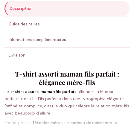
Description
ENVOYER MA DEMANDE ✨
Guide des tailles
💚 Retour sous 24-48h
🇫🇷 Flocage en France
✅ Validation avant fabrication
Informations complémentaires
Livraison
T-shirt assorti maman fils parfait :
élégance mère-fils
Le
t-shirt assorti maman fils parfait
affiche « La Maman
parfaite » et « Le Fils parfait » dans une typographie élégante.
Raffiné et complice, c’est le duo qui célèbre la relation mère-fils
avec beaucoup d’allure.
Parfait pour la
fête des mères
, un
cadeau de naissance
, un
anniversaire ou un cadeau qui a du style. Que ton fils soit en