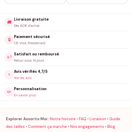
Livraison gratuite
🚚
Dès 60€ d'achat
Paiement sécurisé
🔒
CB, Visa, Mastercard
Satisfait ou remboursé
↩️
Retour sous 14 jours
Avis vérifiés 4,7/5
⭐
Voir les avis
Personnalisation
✏️
En savoir plus
Explorer Assortis Moi :
Notre histoire
•
FAQ
•
Livraison
•
Guide
des tailles
•
Comment ça marche
•
Nos engagements
•
Blog