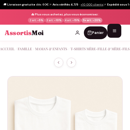
🚚
Livraison gratuite
dès 60€
|
⭐
Avis vérifiés 4,7/5
·
+10 000 clients
|
⚡
Expédié sous 1
🔥
Plus vous achetez, plus vous économisez :
2 art.
-5%
3 art.
-10%
4 art.
-15%
5+ art.
-20%
Assortis
Moi
Panier
Passer
ACCUEIL
/
FAMILLE
/
MAMAN & ENFANTS
/
T-SHIRTS MÈRE-FILLE & MÈRE-FILS
au
contenu