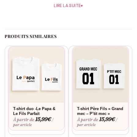
body bébé
ou déjà grand, il a sa taille : du body au t-shirt
LIRE LA SUITE
▾
adulte 4XL, en blanc ou en noir, coupe unisexe.
On reste fidèles à notre exigence : 100% coton souple, flocage
réalisé en France et fabrication à la commande, pour éviter le
gaspillage et t’envoyer une pièce qui vient d’être imprimée.
PRODUITS SIMILAIRES
Marque française notée 4,7/5 sur plus de 10 000 avis depuis
2018, livraison gratuite dès 60 €, paiement sécurisé et retour
sous 14 jours (sauf articles personnalisés).
Pour que le motif reste impeccable lavage après lavage, un
passage en machine à 30°C sur l’envers, sans adoucissant,
sans sèche-linge ni fer directement sur le flocage suffit. Un duo
mère-fils chic et intemporel, pour les amateurs de sobriété.
T-shirt duo -Le Papa &
T-shirt Père Fils « Grand
Le Fils Parfait
mec – P’tit mec »
15,99
€
15,99
€
À partir de
À partir de
/
/
par article
par article