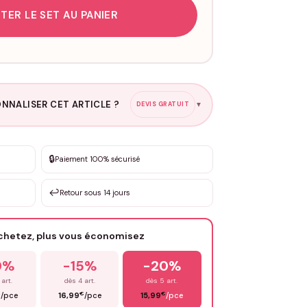
TER LE SET AU PANIER
NNALISER CET ARTICLE ?
DEVIS GRATUIT
▼
esure
🔒
Paiement 100% sécurisé
sation de 3 à 10€ selon la demande
↩️
Retour sous 14 jours
Votre texte / idée
*
achetez, plus vous économisez
Email
*
0%
-15%
-20%
 art.
dès 4 art.
dès 5 art.
€
€
€
/pce
16,99
/pce
15,99
/pce