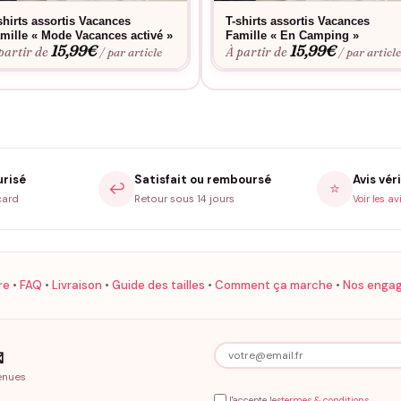
shirts assortis Vacances
T-shirts assortis Vacances
mille « Mode Vacances activé »
Famille « En Camping »
15,99
€
15,99
€
partir de
À partir de
/ par article
/ par articl
urisé
Satisfait ou remboursé
Avis véri
↩️
⭐
card
Retour sous 14 jours
Voir les av
re
•
FAQ
•
Livraison
•
Guide des tailles
•
Comment ça marche
•
Nos enga

enues
J'accepte les
termes & conditions