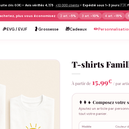
tuite
dès 60€
|
⭐
Avis vérifiés 4,7/5
·
+10 000 clients
|
⚡
Expédié sous 1-3 jours
|
🇫🇷
achetez, plus vous économisez :
2 art.
-5%
3 art.
-10%
4 art.
-15%
🎉
🤰
🎁
✏️
EVG / EVJF
Grossesse
Cadeaux
Personnalisatio
T-shirts Famil
15,99
€
À partir de
/ par arti
👨‍👩‍👧 Composez votre s
Ajoutez un article par personn
tout votre panier.
Modèle
Couleur d