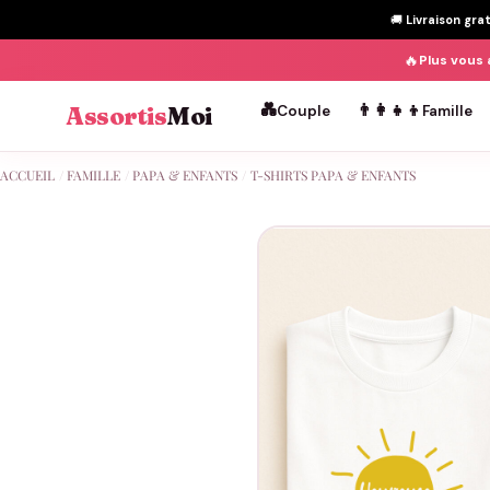
🚚
Livraison gra
🔥
Plus vous 
💑
👨‍👩‍👧‍👦
Assortis
Moi
Couple
Famille
Passer
ACCUEIL
/
FAMILLE
/
PAPA & ENFANTS
/
T-SHIRTS PAPA & ENFANTS
au
contenu