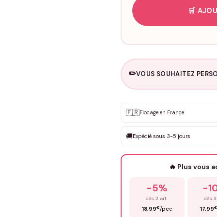
🛒 AJOU
✏️
VOUS SOUHAITEZ PERSO
Personnalisation sur m
🇫🇷
✨
Flocage en France
DEVIS GRATUIT · Personnali
🚚
Expédié sous 3-5 jours
Que souhaitez-vous ?
*
🔥 Plus vous 
Prénom
*
-5%
-1
dès 2 art.
dès 3
€
18,99
/pce
17,99