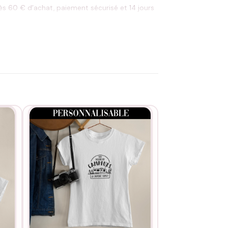
dès 60 € d’achat, paiement sécurisé et 14 jours
t, sans sèche-linge ni fer directement sur le