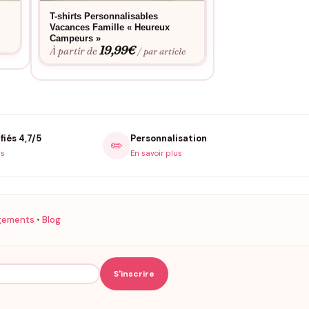
T-shirts Personnalisables
T-shirts assortis
Vacances Famille « Heureux
Famille « Campin
15,9
Campeurs »
À partir de
e
19,99
€
À partir de
/ par article
fiés 4,7/5
Personnalisation
✏️
is
En savoir plus
gements
•
Blog