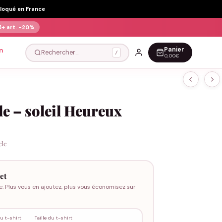
Floqué en France
5+ art.
-20%
Panier
n
Rechercher…
/
0,00€
le – soleil Heureux
cle
et
e. Plus vous en ajoutez, plus vous économisez sur
u t-shirt
Taille du t-shirt