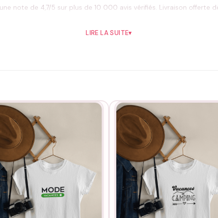
e note de 4,7/5 sur plus de 10 000 avis vérifiés. Livraison offerte 
).
LIRE LA SUITE
▾
 lavage, un passage en machine à 30°C sur l’envers, sans adoucissan
oie de vivre, été comme hiver.