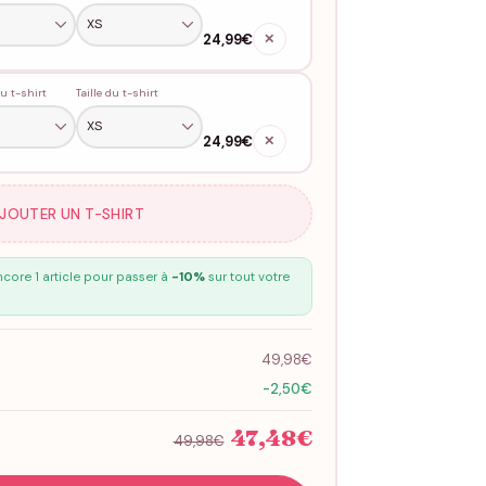
24,99€
✕
u t-shirt
Taille du t-shirt
24,99€
✕
AJOUTER UN T-SHIRT
core 1 article pour passer à
-10%
sur tout votre
49,98€
-2,50€
47,48€
49,98€