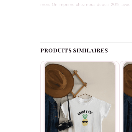
mois. On imprime chez nous depuis 2018, avec un
pour changer d’avis (hors articles personnalisés
Pour que le motif reste impeccable lavage après
flocage suffit. Le duo famille qui affiche votre j
PRODUITS SIMILAIRES