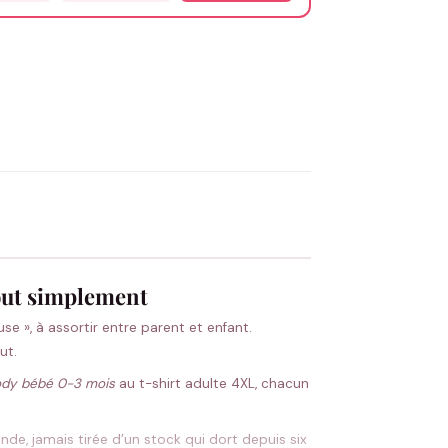
OYER MA DEMANDE ✨
 Flocage en France
✅ Validation avant fabrication
tout simplement
se », à assortir entre parent et enfant.
ut.
dy bébé 0-3 mois
au t-shirt adulte 4XL, chacun
de, jamais tirée d’un stock qui dort depuis six