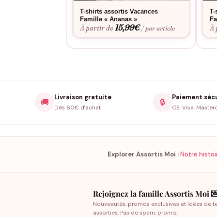
T-shirts assortis Vacances
T-
Famille « Ananas »
Fa
15,99
€
À partir de
À 
/ par article
Livraison gratuite
Paiement séc
🚚
🔒
Dès 60€ d'achat
CB, Visa, Master
Explorer Assortis Moi :
Notre histoi
Rejoignez la famille Assortis Moi 
Nouveautés, promos exclusives et idées de t
assorties. Pas de spam, promis.