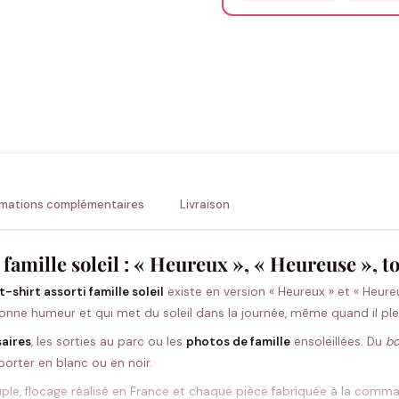
Précisions (optionnel)
ENV
💚 Retour sous 24-48h
🇫
rmations complémentaires
Livraison
i famille soleil : « Heureux », « Heureuse », 
t-shirt assorti famille soleil
existe en version « Heureux » et « Heureu
 bonne humeur et qui met du soleil dans la journée, même quand il ple
saires
, les sorties au parc ou les
photos de famille
ensoleillées. Du
bo
 porter en blanc ou en noir.
ple, flocage réalisé en France et chaque pièce fabriquée à la comman