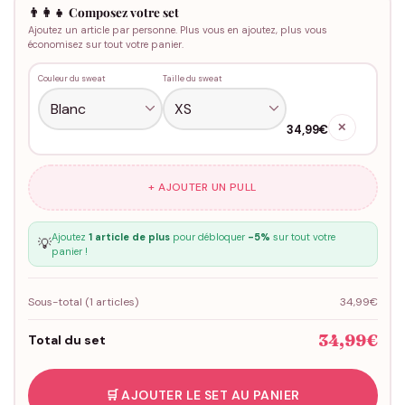
👨‍👩‍👧 Composez votre set
Ajoutez un article par personne. Plus vous en ajoutez, plus vous
économisez sur tout votre panier.
Couleur du sweat
Taille du sweat
✕
34,99€
+ AJOUTER UN PULL
Ajoutez
1 article de plus
pour débloquer
-5%
sur tout votre
💡
panier !
Sous-total (
1
articles)
34,99€
34,99€
Total du set
🛒 AJOUTER LE SET AU PANIER