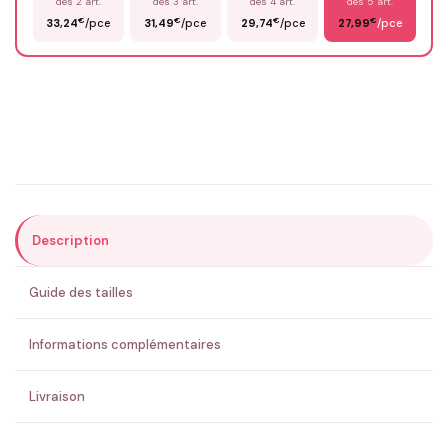
dès 2 art.
dès 3 art.
dès 4 art.
dès 5 art.
€
€
€
€
33,24
/pce
31,49
/pce
29,74
/pce
27,99
/pce
Email
*
Précisions (optionnel)
Description
ENVOYER MA DEMANDE ✨
Guide des tailles
💚 Retour sous 24-48h
🇫🇷 Flocage en France
✅ Validation avant fabrication
Informations complémentaires
Livraison