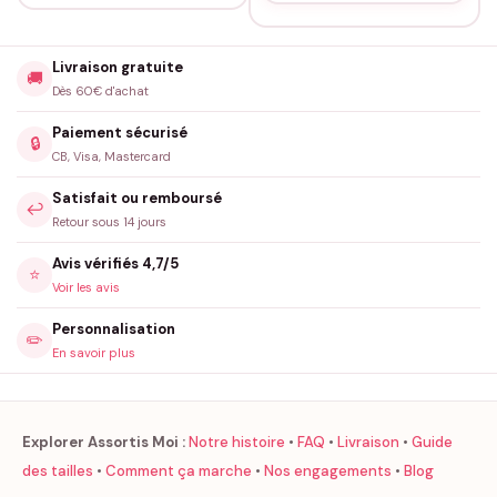
Livraison gratuite
🚚
Dès 60€ d'achat
Paiement sécurisé
🔒
CB, Visa, Mastercard
Satisfait ou remboursé
↩️
Retour sous 14 jours
Avis vérifiés 4,7/5
⭐
Voir les avis
Personnalisation
✏️
En savoir plus
Explorer Assortis Moi :
Notre histoire
•
FAQ
•
Livraison
•
Guide
des tailles
•
Comment ça marche
•
Nos engagements
•
Blog