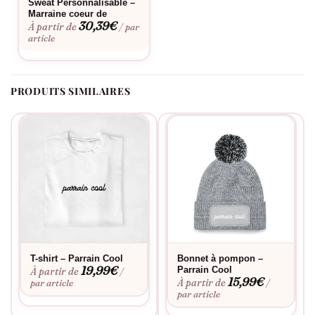
Sweat Personnalisable –
personnalisation
. Ce sweat Parrain Cool conserve son éclat et
Marraine coeur de
sa forme lavage après lavage. Entretien facile en machine pour
30,39
€
À partir de
/ par
un quotidien sans contrainte.
article
PRODUITS SIMILAIRES
T-shirt – Parrain Cool
Bonnet à pompon –
19,99
€
Parrain Cool
À partir de
/
15,99
€
À partir de
par article
/
par article