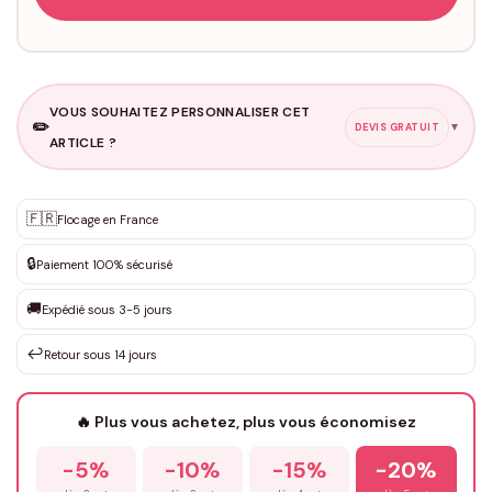
VOUS SOUHAITEZ PERSONNALISER CET
✏️
▼
DEVIS GRATUIT
ARTICLE ?
Personnalisation sur mesure
🇫🇷
✨
Flocage en France
DEVIS GRATUIT · Personnalisation de 3 à 10€ selon la demande
🔒
Paiement 100% sécurisé
Que souhaitez-vous ?
*
🚚
Expédié sous 3-5 jours
↩️
Retour sous 14 jours
Votre texte / idée
*
🔥 Plus vous achetez, plus vous économisez
-5%
-10%
-15%
-20%
Prénom
*