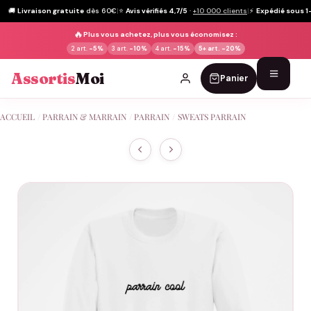
🚚
Livraison gratuite
dès 60€
|
⭐
Avis vérifiés 4,7/5
·
+10 000 clients
|
⚡
Expédié sous 1
🔥
Plus vous achetez, plus vous économisez :
2 art.
-5%
3 art.
-10%
4 art.
-15%
5+ art.
-20%
Assortis
Moi
Panier
Passer
ACCUEIL
/
PARRAIN & MARRAIN
/
PARRAIN
/
SWEATS PARRAIN
au
contenu