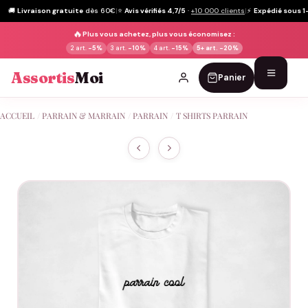
🚚
Livraison gratuite
dès 60€
|
⭐
Avis vérifiés 4,7/5
·
+10 000 clients
|
⚡
Expédié sous 1
🔥
Plus vous achetez, plus vous économisez :
2 art.
-5%
3 art.
-10%
4 art.
-15%
5+ art.
-20%
Assortis
Moi
Panier
Passer
ACCUEIL
/
PARRAIN & MARRAIN
/
PARRAIN
/
T SHIRTS PARRAIN
au
contenu