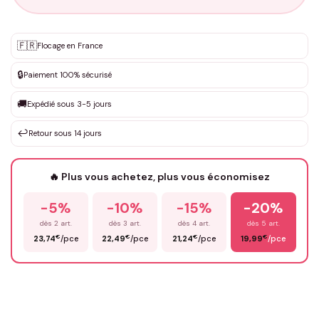
Personnalisation sur mesure
🇫🇷
✨
Flocage en France
DEVIS GRATUIT · Personnalisation de 3 à 10€ selon la demande
🔒
Paiement 100% sécurisé
Que souhaitez-vous ?
*
🚚
Expédié sous 3-5 jours
↩️
Retour sous 14 jours
Votre texte / idée
*
🔥 Plus vous achetez, plus vous économisez
-5%
-10%
-15%
-20%
Prénom
*
dès 2 art.
dès 3 art.
dès 4 art.
dès 5 art.
€
€
€
€
23,74
/pce
22,49
/pce
21,24
/pce
19,99
/pce
Email
*