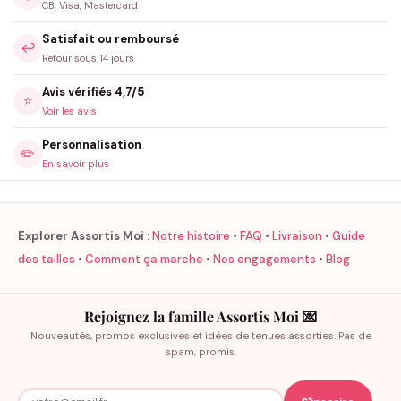
CB, Visa, Mastercard
Satisfait ou remboursé
↩️
Retour sous 14 jours
Avis vérifiés 4,7/5
⭐
Voir les avis
Personnalisation
✏️
En savoir plus
Explorer Assortis Moi :
Notre histoire
•
FAQ
•
Livraison
•
Guide
des tailles
•
Comment ça marche
•
Nos engagements
•
Blog
Rejoignez la famille Assortis Moi 💌
Nouveautés, promos exclusives et idées de tenues assorties. Pas de
spam, promis.