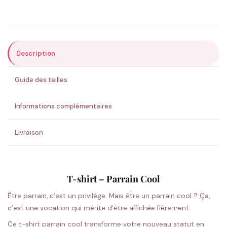
Précisions (optionnel)
Description
ENVOYER MA DEMANDE ✨
Guide des tailles
💚 Retour sous 24-48h
🇫🇷 Flocage en France
✅ Validation avant fabrication
Informations complémentaires
Livraison
T-shirt – Parrain Cool
Être parrain, c’est un privilège. Mais être un parrain cool ? Ça,
c’est une vocation qui mérite d’être affichée fièrement.
Ce t-shirt parrain cool transforme votre nouveau statut en