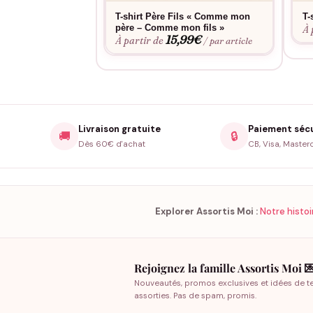
T-shirt Père Fils « Comme mon
T-
père – Comme mon fils »
À 
15,99
€
À partir de
/ par article
Livraison gratuite
Paiement séc
🚚
🔒
Dès 60€ d'achat
CB, Visa, Master
Explorer Assortis Moi :
Notre histoi
Rejoignez la famille Assortis Moi 
Nouveautés, promos exclusives et idées de t
assorties. Pas de spam, promis.