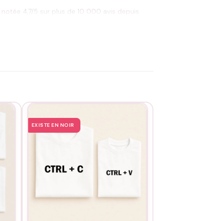
notée 4,7/5 sur plus de 10 000 avis depuis
après lavage.
EXISTE EN NOIR