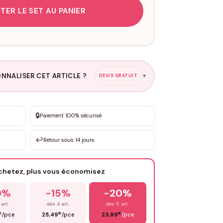
TER LE SET AU PANIER
NNALISER CET ARTICLE ?
DEVIS GRATUIT
▼
esure
🔒
Paiement 100% sécurisé
sation de 3 à 10€ selon la demande
↩️
Retour sous 14 jours
Votre texte / idée
*
achetez, plus vous économisez
Email
*
0%
-15%
-20%
 art.
dès 4 art.
dès 5 art.
€
€
€
/pce
25,49
/pce
23,99
/pce