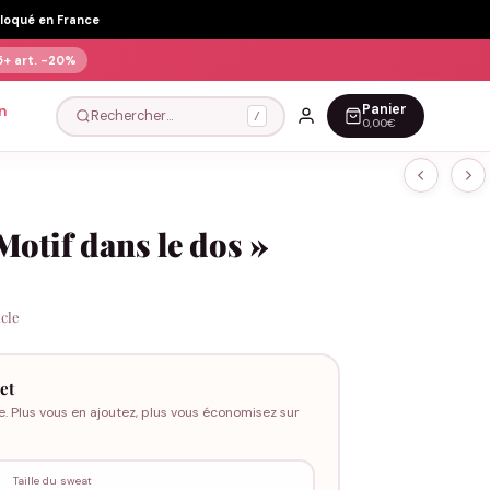
Floqué en France
5+ art.
-20%
Panier
n
Rechercher…
/
0,00€
Motif dans le dos »
icle
et
e. Plus vous en ajoutez, plus vous économisez sur
Taille du sweat