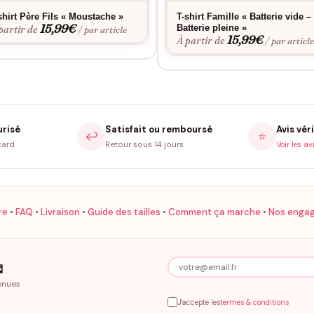
shirt Père Fils « Moustache »
T-shirt Famille « Batterie vide –
15,99
€
Batterie pleine »
partir de
/ par article
15,99
€
À partir de
/ par articl
urisé
Satisfait ou remboursé
Avis véri
↩️
⭐
card
Retour sous 14 jours
Voir les av
re
•
FAQ
•
Livraison
•
Guide des tailles
•
Comment ça marche
•
Nos enga

enues
J'accepte les
termes & conditions