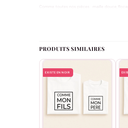
Comme toutes nos pièces : maille douce, flocag
2018, livraison gratuite dès 60 €, paiement sécu
Pour l’entretien : machine sur l’envers, séchage à
PRODUITS SIMILAIRES
EXISTE EN NOIR
EXI