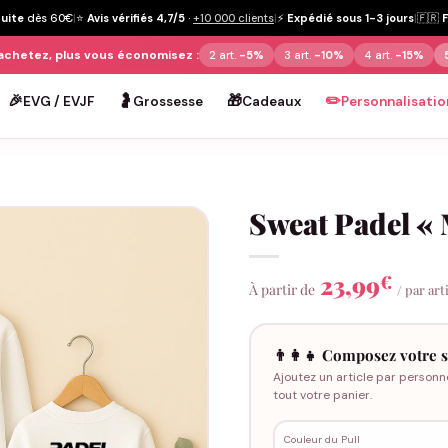
tuite
dès 60€
|
⭐
Avis vérifiés 4,7/5
·
+10 000 clients
|
⚡
Expédié sous 1-3 jours
|
🇫🇷
achetez, plus vous économisez :
2 art.
-5%
3 art.
-10%
4 art.
-15%
🎉
🤰
🎁
✏️
EVG / EVJF
Grossesse
Cadeaux
Personnalisatio
Sweat Padel « 
23,99
€
À partir de
/ par art
👨‍👩‍👧 Composez votre s
Ajoutez un article par personn
tout votre panier.
Couleur du Pull