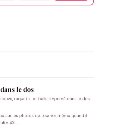
OYER MA DEMANDE ✨
 Flocage en France
✅ Validation avant fabrication
 dans le dos
spective, raquette et balle, imprimé dans le dos
aque sur les photos de tournoi, même quand il
dulte 4XL.