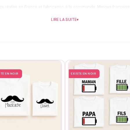
e réalisé en France et fabrication à la commande. Marque française 
risé et retour sous 14 jours.
LIRE LA SUITE
▾
 l’air libre, pas de fer sur le motif. Le visuel garde son punch lavage 
STE EN NOIR
EXISTE EN NOIR