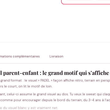
Précisions (optionnel)
ENV
💚 Retour sous 24-48h
🇫
rmations complémentaires
Livraison
 parent-enfant : le grand motif qui s’affiche
grand format : le visuel « PADEL » façon affiche rétro, terrain en per
le court, on lit le motif de loin.
ant, celui-ci assume le grand visuel au dos. Tu veux le sweat qui cl
uer comme pour encourager depuis le bord du terrain, du 3-4 ans à l’a
ste du visuel blanc y est vraiment net.