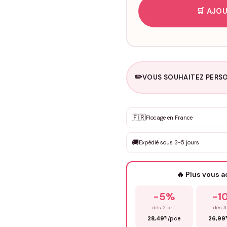
🛒 AJOU
✏️
VOUS SOUHAITEZ PERSO
Personnalisation sur m
🇫🇷
✨
Flocage en France
DEVIS GRATUIT · Personnali
🚚
Expédié sous 3-5 jours
Que souhaitez-vous ?
*
🔥 Plus vous 
Prénom
*
-5%
-1
dès 2 art.
dès 3
€
28,49
/pce
26,99