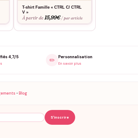
T-shirt Famille « CTRL C/ CTRL
T-shirt Père Fils
V »
P’tit mec »
15,99
€
15,9
À partir de
À partir de
e
/ par article
fiés 4,7/5
Personnalisation
✏️
is
En savoir plus
gements
•
Blog