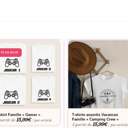
STE EN NOIR
shirt Famille « Gamer »
T-shirts assortis Vacances
15,99
€
Famille « Camping Crew »
partir de
/ par article
15,99
€
À partir de
/ par articl