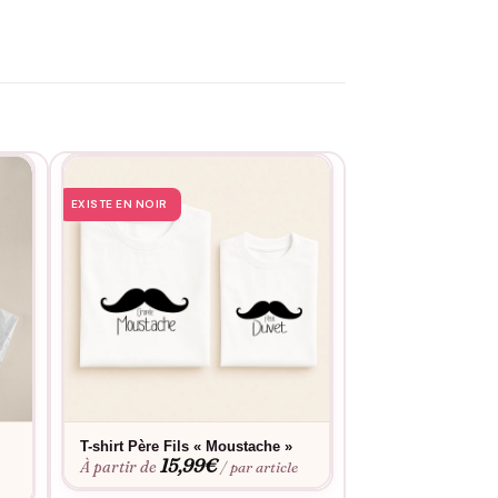
EXISTE EN NOIR
T-shirt Père Fils « Moustache »
T-shirt Père Fils
15,99
€
P’tit mec »
À partir de
/ par article
15,9
À partir de
e