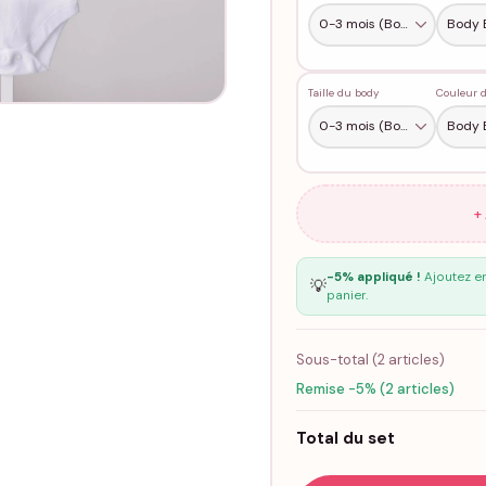
Taille du body
Couleur 
+
-5% appliqué !
Ajoutez en
💡
panier.
Sous-total (
2
articles)
Remise -5% (2 articles)
Total du set