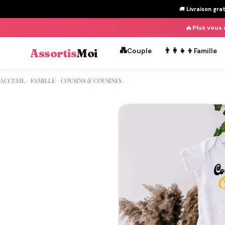
🚚
Livraison gra
🔥
Plus vous 
💑
👨‍👩‍👧‍👦
Assortis
Moi
Couple
Famille
Passer
ACCUEIL
/
FAMILLE
/
COUSINS & COUSINES
au
contenu