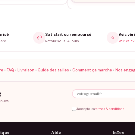
urisé
Satisfait ou remboursé
Avis véri
↩️
⭐
card
Retour sous 14 jours
Voir les av
re
•
FAQ
•
Livraison
•
Guide des tailles
•
Comment ça marche
•
Nos enga

enues
J'accepte les
termes & conditions
ique
Aide
Infos