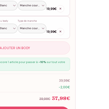
19,99€
✕
du body
Type de manche
19,99€
✕
 AJOUTER UN BODY
core 1 article pour passer à
-10%
sur tout votre
39,98€
-2,00€
37,98€
39,98€