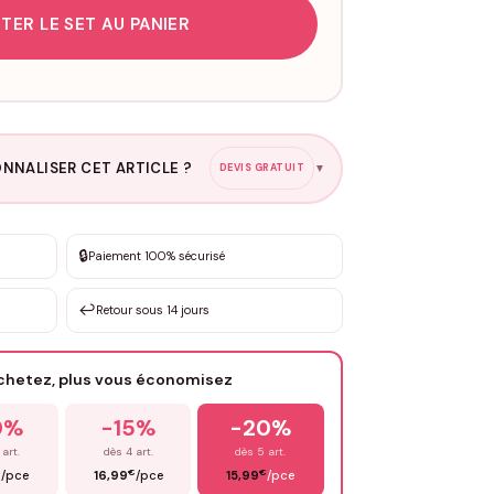
TER LE SET AU PANIER
NNALISER CET ARTICLE ?
DEVIS GRATUIT
▼
esure
🔒
Paiement 100% sécurisé
sation de 3 à 10€ selon la demande
↩️
Retour sous 14 jours
Votre texte / idée
*
achetez, plus vous économisez
Email
*
0%
-15%
-20%
 art.
dès 4 art.
dès 5 art.
€
€
€
/pce
16,99
/pce
15,99
/pce