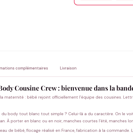
Précisions (optionnel)
ENV
💚 Retour sous 24-48h
🇫
rmations complémentaires
Livraison
Body Cousine Crew : bienvenue dans la band
a maternité : bébé rejoint officiellement l’équipe des cousines. Lett
u body tout blanc tout simple ? Celui-là a du caractère. On le voit
 clan. À porter en blanc ou en noir, manches courtes l’été, manches l
au de bébé, flocage réalisé en France, fabrication à la commande. La