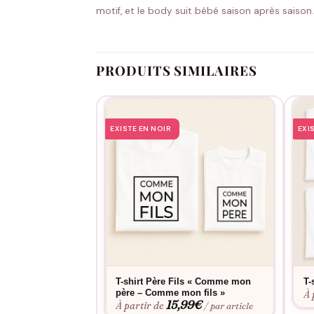
motif, et le body suit bébé saison après saison.
PRODUITS SIMILAIRES
EXISTE EN NOIR
EXI
T-shirt Père Fils « Comme mon
T-
père – Comme mon fils »
À 
15,99
€
À partir de
/ par article