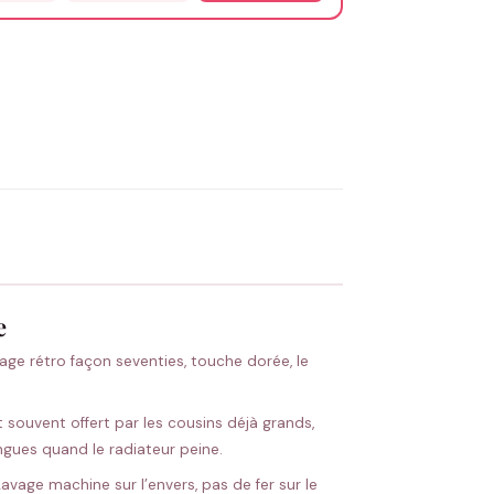
OYER MA DEMANDE ✨
 Flocage en France
✅ Validation avant fabrication
e
rage rétro façon seventies, touche dorée, le
 souvent offert par les cousins déjà grands,
ongues quand le radiateur peine.
vage machine sur l’envers, pas de fer sur le