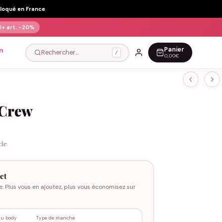
Floqué en France
5+ art.
-20%
Panier
n
Rechercher…
/
0,00€
 Crew
cle
et
e. Plus vous en ajoutez, plus vous économisez sur
du body
Type de manche