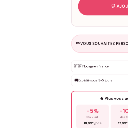
🛒 AJOU
✏️
VOUS SOUHAITEZ PERSO
Personnalisation sur m
🇫🇷
✨
Flocage en France
DEVIS GRATUIT · Personnali
🚚
Expédié sous 3-5 jours
Que souhaitez-vous ?
*
🔥 Plus vous 
Prénom
*
-5%
-1
dès 2 art.
dès 3
€
18,99
/pce
17,99