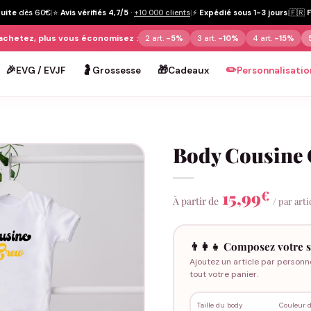
tuite
dès 60€
|
⭐
Avis vérifiés 4,7/5
·
+10 000 clients
|
⚡
Expédié sous 1-3 jours
|
🇫🇷
achetez, plus vous économisez :
2 art.
-5%
3 art.
-10%
4 art.
-15%
🎉
🤰
🎁
✏️
EVG / EVJF
Grossesse
Cadeaux
Personnalisatio
Body Cousine
15,99
€
À partir de
/ par arti
👨‍👩‍👧 Composez votre s
Ajoutez un article par personn
tout votre panier.
Taille du body
Couleur 