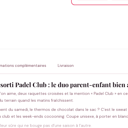
Précisions (optionnel)
ENV
💚 Retour sous 24-48h
🇫
rmations complémentaires
Livraison
sorti Padel Club : le duo parent-enfant bien
on aime, deux raquettes croisées et la mention « Padel Club » en cer
du terrain quand les matins fraîchissent.
nement du samedi, le thermos de chocolat dans le sac ? C’est le swea
u club et les week-ends cocooning. Coupe unisexe, à porter en blanc 
valeur sûre qui ne bouge pas d’une saison à l’autre.