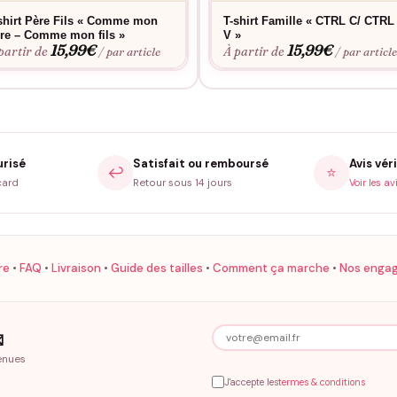
shirt Père Fils « Comme mon
T-shirt Famille « CTRL C/ CTRL
re – Comme mon fils »
V »
15,99
€
15,99
€
partir de
À partir de
/ par article
/ par articl
urisé
Satisfait ou remboursé
Avis véri
↩️
⭐
card
Retour sous 14 jours
Voir les av
re
•
FAQ
•
Livraison
•
Guide des tailles
•
Comment ça marche
•
Nos enga

enues
J'accepte les
termes & conditions