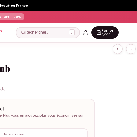
Floqué en France
5+ art.
-20%
Panier
n
Rechercher…
/
0,00€
lub
icle
et
e. Plus vous en ajoutez, plus vous économisez sur
Taille du sweat