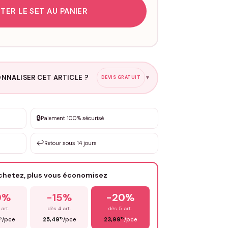
TER LE SET AU PANIER
NNALISER CET ARTICLE ?
DEVIS GRATUIT
▼
esure
🔒
Paiement 100% sécurisé
sation de 3 à 10€ selon la demande
↩️
Retour sous 14 jours
Votre texte / idée
*
achetez, plus vous économisez
Email
*
0%
-15%
-20%
 art.
dès 4 art.
dès 5 art.
€
€
€
/pce
25,49
/pce
23,99
/pce