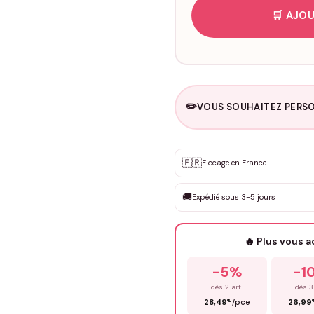
🛒 AJOU
✏️
VOUS SOUHAITEZ PERSO
Personnalisation sur m
🇫🇷
✨
Flocage en France
DEVIS GRATUIT · Personnali
🚚
Expédié sous 3-5 jours
Que souhaitez-vous ?
*
🔥 Plus vous 
Prénom
*
-5%
-1
dès 2 art.
dès 3
€
28,49
/pce
26,99