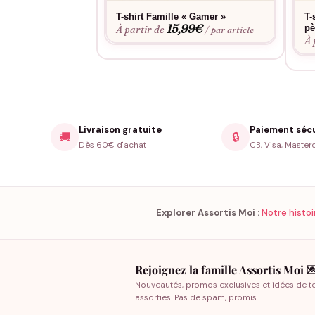
T-shirt Famille « Gamer »
T-
15,99
€
pè
À partir de
/ par article
À 
Livraison gratuite
Paiement séc
🚚
🔒
Dès 60€ d'achat
CB, Visa, Master
Explorer Assortis Moi :
Notre histoi
Rejoignez la famille Assortis Moi 
Nouveautés, promos exclusives et idées de t
assorties. Pas de spam, promis.