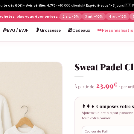
tuite
dès 60€
|
⭐
Avis vérifiés 4,7/5
·
+10 000 clients
|
⚡
Expédié sous 1-3 jours
|
🇫🇷
achetez, plus vous économisez :
2 art.
-5%
3 art.
-10%
4 art.
-15%
🎉
🤰
🎁
✏️
EVG / EVJF
Grossesse
Cadeaux
Personnalisatio
Sweat Padel C
23,99
€
À partir de
/ par art
👨‍👩‍👧 Composez votre s
Ajoutez un article par personn
tout votre panier.
Couleur du Pull