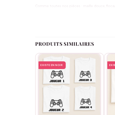
Comme toutes nos pièces : maille douce, flocag
2018, livraison gratuite dès 60 €, paiement sécu
Côté entretien, rien de sorcier : lavage en machin
PRODUITS SIMILAIRES
EXISTE EN NOIR
EXI