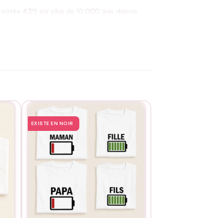
notée 4,7/5 sur plus de 10 000 avis depuis
ogo reste net, hiver après hiver.
EXISTE EN NOIR