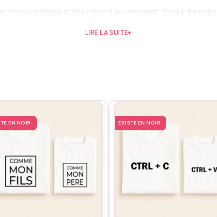
e réalisé en France et fabrication à la commande. Marque française 
risé et retour sous 14 jours.
LIRE LA SUITE
▾
e sur l’envers, séchage à l’air libre, et jamais de fer sur le motif. Le l
STE EN NOIR
EXISTE EN NOIR