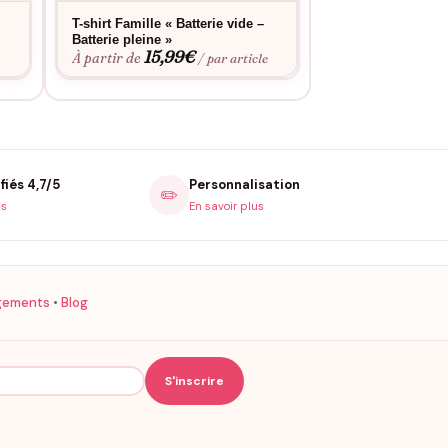
T-shirt Famille « Batterie vide –
T-shirt Père Fils
Batterie pleine »
P’tit mec »
15,99
€
15,9
À partir de
À partir de
e
/ par article
fiés 4,7/5
Personnalisation
✏️
is
En savoir plus
gements
•
Blog