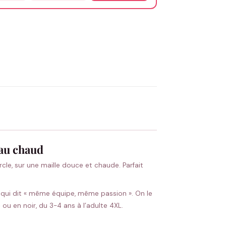
OYER MA DEMANDE ✨
 Flocage en France
✅ Validation avant fabrication
 au chaud
cle, sur une maille douce et chaude. Parfait
t qui dit « même équipe, même passion ». On le
ou en noir, du 3-4 ans à l’adulte 4XL.