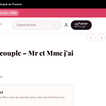
Floqué en France
5+ art.
-20%
Panier
n
Rechercher…
/
0,00€
couple – Mr et Mme j’ai
cle
et
e. Plus vous en ajoutez, plus vous économisez sur