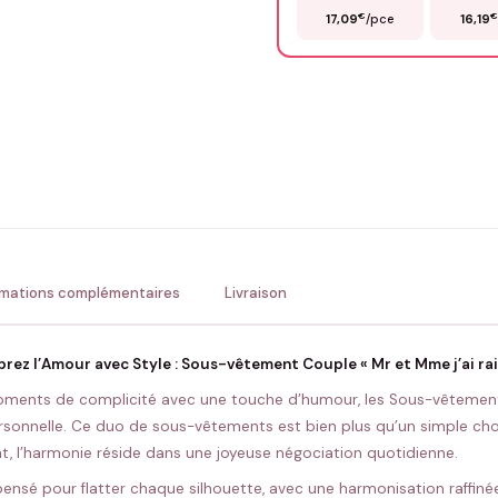
€
17,09
/pce
16,19
Précisions (optionnel)
ENV
💚 Retour sous 24-48h
🇫
rmations complémentaires
Livraison
brez l’Amour avec Style : Sous-vêtement Couple « Mr et Mme j’ai rai
oments de complicité avec une touche d’humour, les Sous-vêtements 
ersonnelle. Ce duo de sous-vêtements est bien plus qu’un simple choix
nt, l’harmonie réside dans une joyeuse négociation quotidienne.
sé pour flatter chaque silhouette, avec une harmonisation raffinée e