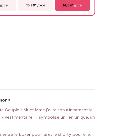
€
€
€
/pce
15,29
/pce
14,39
/pce
OYER MA DEMANDE ✨
 Flocage en France
✅ Validation avant fabrication
son »
Couple « Mr et Mme j’ai raison » incarnent le
 vestimentaire : il symbolise un lien unique, un
ntre le boxer pour lui et le shorty pour elle.