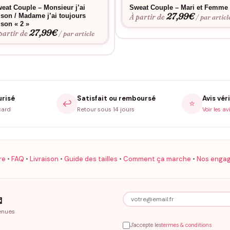
eat Couple – Monsieur j’ai
Sweat Couple – Mari et Femme
27,99
€
ison / Madame j’ai toujours
À partir de
/ par articl
ison « 2 »
27,99
€
partir de
/ par article
urisé
Satisfait ou remboursé
Avis véri
↩️
⭐
card
Retour sous 14 jours
Voir les av
re
•
FAQ
•
Livraison
•
Guide des tailles
•
Comment ça marche
•
Nos enga

enues
J'accepte les
termes & conditions