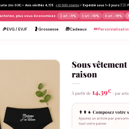
tuite
dès 60€
|
⭐
Avis vérifiés 4,7/5
·
+10 000 clients
|
⚡
Expédié sous 1-3 jours
|
🇫🇷
achetez, plus vous économisez :
2 art.
-5%
3 art.
-10%
4 art.
-15%
🎉
🤰
🎁
✏️
EVG / EVJF
Grossesse
Cadeaux
Personnalisatio
Sous vêtement 
raison
14,39
€
À partir de
/ par arti
👨‍👩‍👧 Composez votre s
Ajoutez un article par personn
tout votre panier.