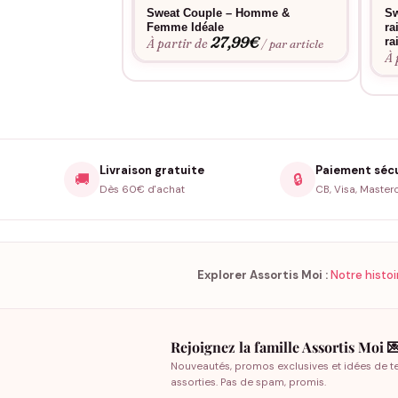
Sweat Couple – Homme &
Sw
Femme Idéale
ra
27,99
€
ra
À partir de
/ par article
À 
Livraison gratuite
Paiement séc
🚚
🔒
Dès 60€ d'achat
CB, Visa, Master
Explorer Assortis Moi :
Notre histoi
Rejoignez la famille Assortis Moi 
Nouveautés, promos exclusives et idées de t
assorties. Pas de spam, promis.