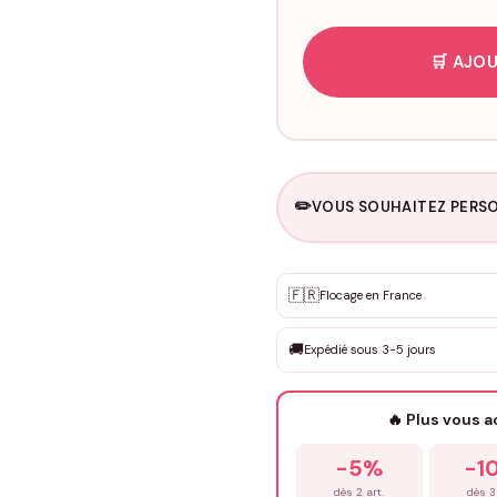
🛒 AJOU
✏️
VOUS SOUHAITEZ PERSO
Personnalisation sur m
🇫🇷
✨
Flocage en France
DEVIS GRATUIT · Personnali
🚚
Expédié sous 3-5 jours
Que souhaitez-vous ?
*
🔥 Plus vous 
Prénom
*
-5%
-1
dès 2 art.
dès 3