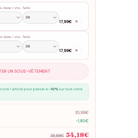
Couleur du boxer / shorty
Taille
17,99€
✕
Couleur du boxer / shorty
Taille
17,99€
✕
TER UN SOUS-VÊTEMENT
core 1 article pour passer à
-10%
sur tout votre
35,98€
-1,80€
34,18€
35,98€