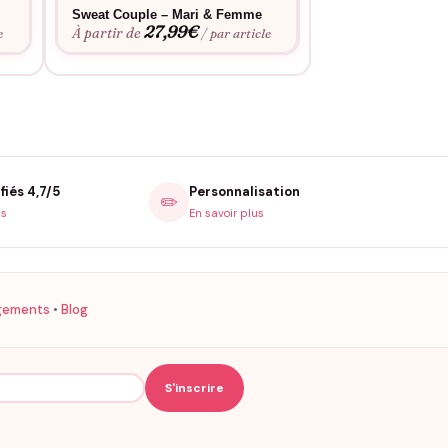
Sweat Couple – Mari & Femme
Sweat Couple « Mr
27,99
€
Mme j’ai toujours
À partir de
e
/ par article
coeur »
27,9
À partir de
fiés 4,7/5
Personnalisation
✏️
is
En savoir plus
gements
•
Blog