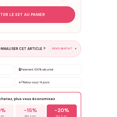
TER LE SET AU PANIER
NNALISER CET ARTICLE ?
DEVIS GRATUIT
▼
esure
🔒
Paiement 100% sécurisé
sation de 3 à 10€ selon la demande
↩️
Retour sous 14 jours
Votre texte / idée
*
achetez, plus vous économisez
Email
*
0%
-15%
-20%
 art.
dès 4 art.
dès 5 art.