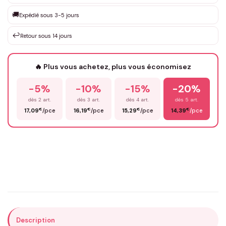
Que souhaitez-vous ?
*
🚚
Expédié sous 3-5 jours
↩️
Retour sous 14 jours
Votre texte / idée
*
🔥 Plus vous achetez, plus vous économisez
-5%
-10%
-15%
-20%
Prénom
*
dès 2 art.
dès 3 art.
dès 4 art.
dès 5 art.
€
€
€
€
17,09
/pce
16,19
/pce
15,29
/pce
14,39
/pce
Email
*
Précisions (optionnel)
Description