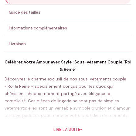
ENVOYER MA DEMANDE ✨
Guide des tailles
💚 Retour sous 24-48h
🇫🇷 Flocage en France
✅ Validation avant fabrication
Informations complémentaires
Livraison
Célébrez Votre Amour avec Style : Sous-vêtement Couple “Roi
& Reine”
Découvrez le charme exclusif de nos sous-vêtements couple
« Roi & Reine », spécialement conçus pour les duos qui
chérissent chaque moment partagé avec élégance et
complicité. Ces pièces de lingerie ne sont pas de simples
vêtements; elles sont un véritable symbole d’union et d’amour
partagé, parfaites pour marquer votre quotidien de moments
spéciaux et intimes.
LIRE LA SUITE
▾
Notre design distinctif célèbre l’individualité tout en honorant