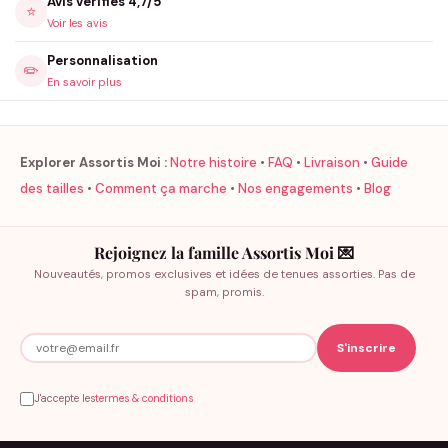
Avis vérifiés 4,7/5
⭐
Voir les avis
Personnalisation
✏️
En savoir plus
Explorer Assortis Moi :
Notre histoire
•
FAQ
•
Livraison
•
Guide
des tailles
•
Comment ça marche
•
Nos engagements
•
Blog
Rejoignez la famille Assortis Moi 💌
Nouveautés, promos exclusives et idées de tenues assorties. Pas de
spam, promis.
J'accepte les
termes & conditions