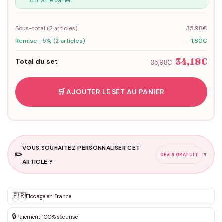
tout votre panier.
Sous-total (
2
articles)
35,98€
Remise -5% (2 articles)
-1,80€
34,18€
Total du set
35,98€
🛒 AJOUTER LE SET AU PANIER
VOUS SOUHAITEZ PERSONNALISER CET
✏️
▼
DEVIS GRATUIT
ARTICLE ?
Personnalisation sur mesure
🇫🇷
✨
Flocage en France
DEVIS GRATUIT · Personnalisation de 3 à 10€ selon la demande
🔒
Paiement 100% sécurisé