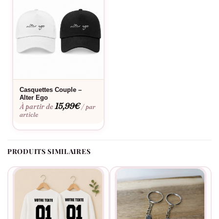
l’esthétique. C’est un choix idéal pour ceux qui souhaitent
rester connectés par leurs choix vestimentaires, même en
moments de pure détente.
Fabriqué à la commande, floqué en France.
Casquettes Couple –
Alter Ego
15,99
€
À partir de
/ par
article
PRODUITS SIMILAIRES