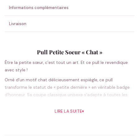
Informations complémentaires
Livraison
Pull Petite Soeur « Chat »
Être la petite sœur, c’est tout un art. Et ce pull le revendique
avec style !
Orné d’un motif chat délicieusement espiègle, ce pull
transforme le statut de « petite dernière » en véritable badge
d’honneur. Sa coupe classique unisexe s’adapte à toutes les
morphologies, tandis que sa douceur invite aux câlins
spontanés avec les grands frères et grandes sœurs. Disponible
LIRE LA SUITE
▾
en blanc ou noir, il se coordonne parfaitement avec les autres
pièces de la collection frères et sœurs pour créer des looks
assortis attendrissants. Que ce soit pour une sortie en famille,