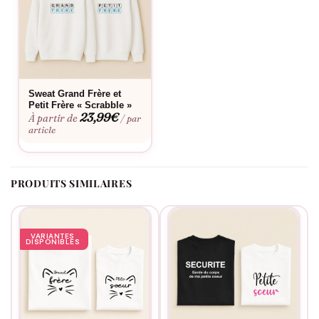
Bon à savoir
Consultez notre
guide des tailles
pour choisir la coupe parfaite.
Envie d’une touche personnelle ? Découvrez notre
service de
Sweat Grand Frère et
personnalisation
. Ce pull conserve sa forme et ses couleurs
Petit Frère « Scrabble »
lavage après lavage. Livraison gratuite dès 60€ d’achat en
23,99
€
À partir de
/ par
point relais.
article
PRODUITS SIMILAIRES
VARIANTES
DISPONIBLES