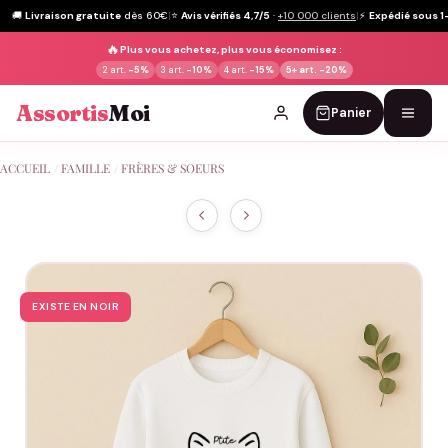
🚚
Livraison gratuite
dès 60€
|
⭐
Avis vérifiés 4,7/5
·
+10 000 clients
|
⚡
Expédié sous 1
🔥
Plus vous achetez, plus vous économisez :
2 art.
-5%
3 art.
-10%
4 art.
-15%
5+ art.
-20%
Assortis
Moi
Panier
Passer
ACCUEIL
/
FAMILLE
/
FRÈRES & SOEURS
au
contenu
EXISTE EN NOIR