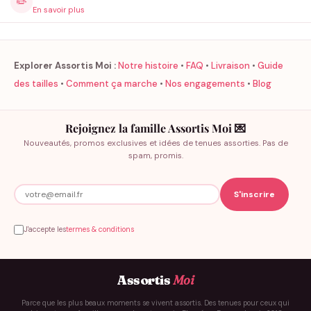
✏️
En savoir plus
Explorer Assortis Moi :
Notre histoire
•
FAQ
•
Livraison
•
Guide
des tailles
•
Comment ça marche
•
Nos engagements
•
Blog
Rejoignez la famille Assortis Moi 💌
Nouveautés, promos exclusives et idées de tenues assorties. Pas de
spam, promis.
J'accepte les
termes & conditions
Assortis
Moi
Parce que les plus beaux moments se vivent assortis. Des tenues pour ceux qui