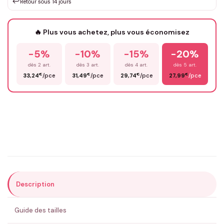
↩️
Retour sous 14 jours
Votre texte / idée
*
🔥 Plus vous achetez, plus vous économisez
-5%
-10%
-15%
-20%
Prénom
*
dès 2 art.
dès 3 art.
dès 4 art.
dès 5 art.
€
€
€
€
33,24
/pce
31,49
/pce
29,74
/pce
27,99
/pce
Email
*
Précisions (optionnel)
Description
ENVOYER MA DEMANDE ✨
Guide des tailles
💚 Retour sous 24-48h
🇫🇷 Flocage en France
✅ Validation avant fabrication