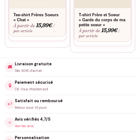
Tee-shirt Frères Soeurs
T-shirt Frère et Soeur
« Chat »
« Garde du corps de ma
15,99
€
petite soeur »
À partir de
/
15,99
€
À partir de
par article
/
par article
Livraison gratuite
🚚
Dès 60€ d'achat
Paiement sécurisé
🔒
CB, Visa, Mastercard
Satisfait ou remboursé
↩️
Retour sous 14 jours
Avis vérifiés 4,7/5
⭐
Voir les avis
Personnalisation