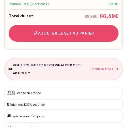
Remise -5% (2 articles)
-3,50€
66,48€
Total du set
69,98€
🛒 AJOUTER LE SET AU PANIER
VOUS SOUHAITEZ PERSONNALISER CET
✏️
▼
DEVIS GRATUIT
ARTICLE ?
Personnalisation sur mesure
🇫🇷
✨
Flocage en France
DEVIS GRATUIT · Personnalisation de 3 à 10€ selon la demande
🔒
Paiement 100% sécurisé
Que souhaitez-vous ?
*
🚚
Expédié sous 3-5 jours