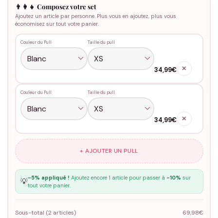
👨‍👩‍👧 Composez votre set
Ajoutez un article par personne. Plus vous en ajoutez, plus vous
économisez sur tout votre panier.
Couleur du Pull
Taille du pull
✕
34,99€
Couleur du Pull
Taille du pull
✕
34,99€
+ AJOUTER UN PULL
-5% appliqué !
Ajoutez encore 1 article pour passer à
-10%
sur
💡
tout votre panier.
Sous-total (
2
articles)
69,98€