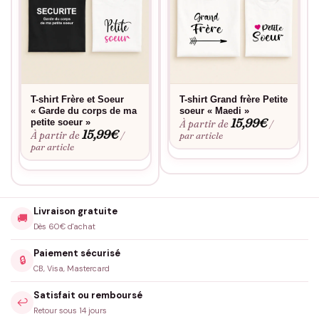
T-shirt Frère et Soeur
T-shirt Grand frère Petite
« Garde du corps de ma
soeur « Maedi »
15,99
€
petite soeur »
À partir de
/
15,99
€
À partir de
/
par article
par article
Livraison gratuite
🚚
Dès 60€ d'achat
Paiement sécurisé
🔒
CB, Visa, Mastercard
Satisfait ou remboursé
↩️
Retour sous 14 jours