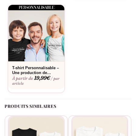
Idéal pour
Le quotidien à la maison, les sorties en famille, les photos
souvenirs entre frères et sœurs, ou simplement pour affirmer sa
place de petite sœur adorée.
Bon à savoir
Consultez notre
guide des tailles
pour choisir la coupe parfaite.
Envie d’une touche personnelle ? Découvrez notre
service de
personnalisation
. Ce t-shirt Petite Sœur « Chat » conserve ses
T-shirt Personnalisable –
Une production de…
couleurs éclatantes lavage après lavage et s’entretient
19,99
€
À partir de
/ par
facilement au quotidien.
article
PRODUITS SIMILAIRES