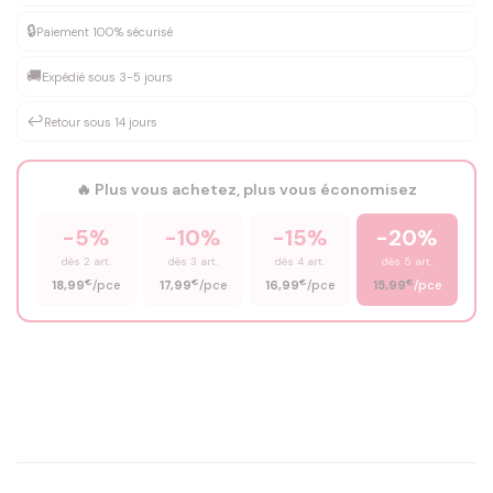
DEVIS GRATUIT · Personnalisation de 3 à 10€ selon la demande
🔒
Paiement 100% sécurisé
Que souhaitez-vous ?
*
🚚
Expédié sous 3-5 jours
↩️
Retour sous 14 jours
Votre texte / idée
*
🔥 Plus vous achetez, plus vous économisez
-5%
-10%
-15%
-20%
Prénom
*
dès 2 art.
dès 3 art.
dès 4 art.
dès 5 art.
€
€
€
€
18,99
/pce
17,99
/pce
16,99
/pce
15,99
/pce
Email
*
Précisions (optionnel)