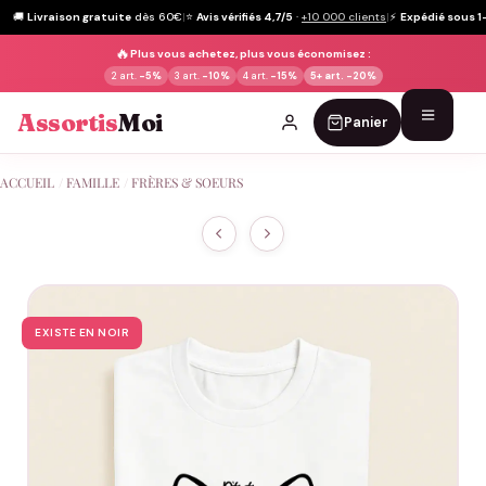
🚚
Livraison gratuite
dès 60€
|
⭐
Avis vérifiés 4,7/5
·
+10 000 clients
|
⚡
Expédié sous 1
🔥
Plus vous achetez, plus vous économisez :
2 art.
-5%
3 art.
-10%
4 art.
-15%
5+ art.
-20%
Assortis
Moi
Panier
Passer
ACCUEIL
/
FAMILLE
/
FRÈRES & SOEURS
au
contenu
EXISTE EN NOIR