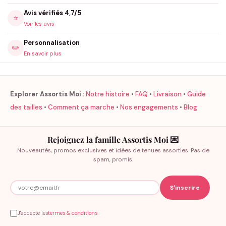
Avis vérifiés 4,7/5
⭐
Voir les avis
Personnalisation
✏️
En savoir plus
Explorer Assortis Moi :
Notre histoire
•
FAQ
•
Livraison
•
Guide
des tailles
•
Comment ça marche
•
Nos engagements
•
Blog
Rejoignez la famille Assortis Moi 💌
Nouveautés, promos exclusives et idées de tenues assorties. Pas de
spam, promis.
J'accepte les
termes & conditions