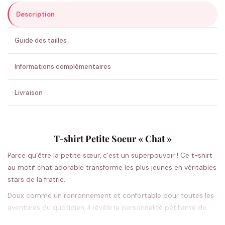
Description
ENVOYER MA DEMANDE ✨
Guide des tailles
💚 Retour sous 24-48h
🇫🇷 Flocage en France
✅ Validation avant fabrication
Informations complémentaires
Livraison
T-shirt Petite Soeur « Chat »
Parce qu’être la petite sœur, c’est un superpouvoir ! Ce t-shirt
au motif chat adorable transforme les plus jeunes en véritables
stars de la fratrie.
Doux comme un ronronnement et confortable pour toutes les
aventures du quotidien, il révèle la personnalité pétillante de
votre petite sœur. Le design chat mignon apporte une touche