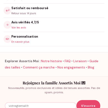
Satisfait ou remboursé
↩️
Retour sous 14 jours
Avis vérifiés 4,7/5
⭐
Voir les avis
Personnalisation
✏️
En savoir plus
Explorer Assortis Moi :
Notre histoire
•
FAQ
•
Livraison
•
Guide
des tailles
•
Comment ça marche
•
Nos engagements
•
Blog
Rejoignez la famille Assortis Moi 💌
Nouveautés, promos exclusives et idées de tenues assorties. Pas de
spam, promis.