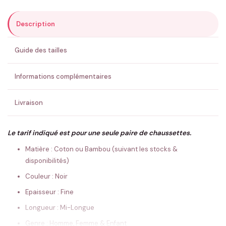
Description
ENVOYER MA DEMANDE ✨
Guide des tailles
💚 Retour sous 24-48h
🇫🇷 Flocage en France
✅ Validation avant fabrication
Informations complémentaires
Livraison
Le tarif indiqué est pour une seule paire de chaussettes.
Matière : Coton ou Bambou (suivant les stocks &
disponibilités)
Couleur : Noir
Epaisseur : Fine
Longueur : Mi-Longue
Genre : Homme, Femme & Enfant