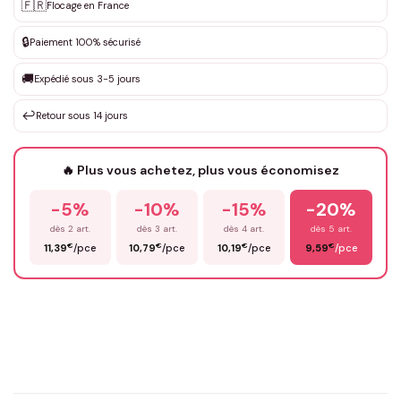
Personnalisation sur mesure
🇫🇷
✨
Flocage en France
DEVIS GRATUIT · Personnalisation de 3 à 10€ selon la demande
🔒
Paiement 100% sécurisé
Que souhaitez-vous ?
*
🚚
Expédié sous 3-5 jours
↩️
Retour sous 14 jours
Votre texte / idée
*
🔥 Plus vous achetez, plus vous économisez
-5%
-10%
-15%
-20%
Prénom
*
dès 2 art.
dès 3 art.
dès 4 art.
dès 5 art.
€
€
€
€
11,39
/pce
10,79
/pce
10,19
/pce
9,59
/pce
Email
*
Précisions (optionnel)