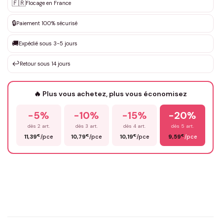
Personnalisation sur mesure
🇫🇷
✨
Flocage en France
DEVIS GRATUIT · Personnalisation de 3 à 10€ selon la demande
🔒
Paiement 100% sécurisé
Que souhaitez-vous ?
*
🚚
Expédié sous 3-5 jours
↩️
Retour sous 14 jours
Votre texte / idée
*
🔥 Plus vous achetez, plus vous économisez
-5%
-10%
-15%
-20%
Prénom
*
dès 2 art.
dès 3 art.
dès 4 art.
dès 5 art.
€
€
€
€
11,39
/pce
10,79
/pce
10,19
/pce
9,59
/pce
Email
*
Précisions (optionnel)