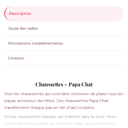
Description
ENVOYER MA DEMANDE ✨
Guide des tailles
💚 Retour sous 24-48h
🇫🇷 Flocage en France
✅ Validation avant fabrication
Informations complémentaires
Livraison
Chaussettes – Papa Chat
Voici les chaussettes qui vont faire ronronner de plaisir tous les
papas amoureux des félins. Ces chaussettes Papa Chat
transforment chaque pas en clin d’œil complice.
Fini les chaussettes banales qui traînent dans le tiroir ! Avec
leur motif chat espiègle sur fond noir, elles apportent cette