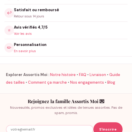
Satisfait ou remboursé
↩️
Retour sous 14 jours
Avis vérifiés 4,7/5
⭐
Voir les avis
Personnalisation
✏️
En savoir plus
Explorer Assortis Moi :
Notre histoire
•
FAQ
•
Livraison
•
Guide
des tailles
•
Comment ça marche
•
Nos engagements
•
Blog
Rejoignez la famille Assortis Moi 💌
Nouveautés, promos exclusives et idées de tenues assorties. Pas de
spam, promis.