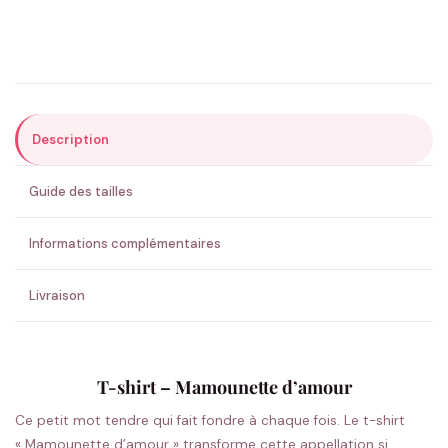
Précisions (optionnel)
Description
ENVOYER MA DEMANDE ✨
Guide des tailles
💚 Retour sous 24-48h
🇫🇷 Flocage en France
✅ Validation avant fabrication
Informations complémentaires
Livraison
T-shirt – Mamounette d’amour
Ce petit mot tendre qui fait fondre à chaque fois. Le t-shirt
« Mamounette d’amour » transforme cette appellation si