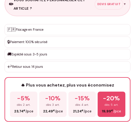
VOUS SOUHAITEZ PERSONNALISER CET
✏️
▼
DEVIS GRATUIT
ARTICLE ?
Personnalisation sur mesure
🇫🇷
✨
Flocage en France
DEVIS GRATUIT · Personnalisation de 3 à 10€ selon la demande
🔒
Paiement 100% sécurisé
Que souhaitez-vous ?
*
🚚
Expédié sous 3-5 jours
↩️
Retour sous 14 jours
Votre texte / idée
*
🔥 Plus vous achetez, plus vous économisez
-5%
-10%
-15%
-20%
Prénom
*
dès 2 art.
dès 3 art.
dès 4 art.
dès 5 art.
€
€
€
€
23,74
/pce
22,49
/pce
21,24
/pce
19,99
/pce
Email
*