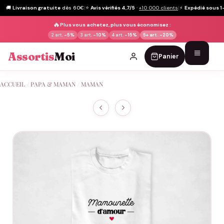
🚚
Livraison gratuite
dès 60€
|
⭐
Avis vérifiés 4,7/5
·
+10 000 clients
|
⚡
Expédié sous 1
🔥
Plus vous achetez, plus vous économisez :
2 art.
-5%
3 art.
-10%
4 art.
-15%
5+ art.
-20%
Assortis
Moi
Panier
Passer
ACCUEIL
/
PAPA & MAMAN
/
MAMAN
au
contenu