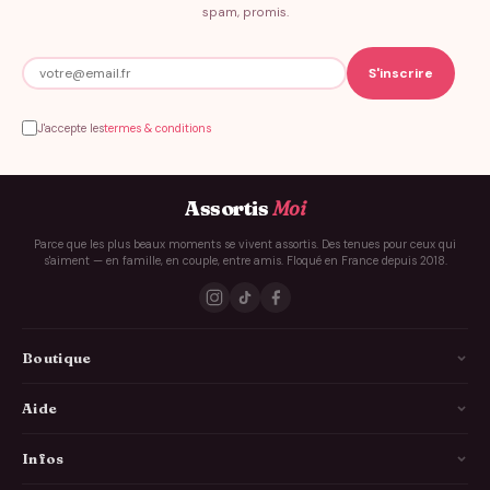
spam, promis.
J'accepte les
termes & conditions
Assortis
Moi
Parce que les plus beaux moments se vivent assortis. Des tenues pour ceux qui
s'aiment — en famille, en couple, entre amis. Floqué en France depuis 2018.
Boutique
La Famille
Aide
Les Couples
Comment ça marche
Infos
Les Copains
Guide des tailles