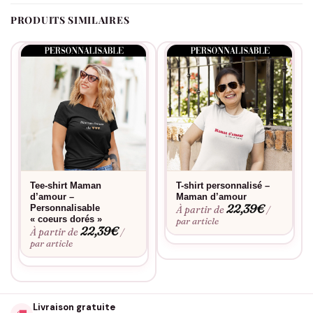
vêtement qui vous accompagne longtemps.
PRODUITS SIMILAIRES
Tee-shirt Maman
T-shirt personnalisé –
d’amour –
Maman d’amour
22,39
€
Personnalisable
À partir de
/
« coeurs dorés »
par article
22,39
€
À partir de
/
par article
Livraison gratuite