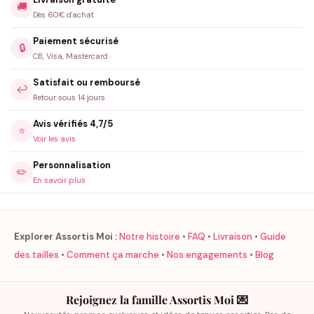
🚚
Dès 60€ d'achat
Paiement sécurisé
🔒
CB, Visa, Mastercard
Satisfait ou remboursé
↩️
Retour sous 14 jours
Avis vérifiés 4,7/5
⭐
Voir les avis
Personnalisation
✏️
En savoir plus
Explorer Assortis Moi :
Notre histoire
•
FAQ
•
Livraison
•
Guide
des tailles
•
Comment ça marche
•
Nos engagements
•
Blog
Rejoignez la famille Assortis Moi 💌