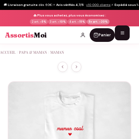
🚚
Livraison gratuite
dès 60€
|
⭐
Avis vérifiés 4,7/5
·
+10 000 clients
|
⚡
Expédié sous 1
🔥
Plus vous achetez, plus vous économisez :
2 art.
-5%
3 art.
-10%
4 art.
-15%
5+ art.
-20%
Assortis
Moi
Panier
Passer
ACCUEIL
/
PAPA & MAMAN
/
MAMAN
au
contenu