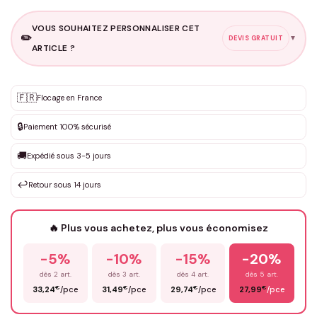
VOUS SOUHAITEZ PERSONNALISER CET
✏️
▼
DEVIS GRATUIT
ARTICLE ?
Personnalisation sur mesure
🇫🇷
✨
Flocage en France
DEVIS GRATUIT · Personnalisation de 3 à 10€ selon la demande
🔒
Paiement 100% sécurisé
Que souhaitez-vous ?
*
🚚
Expédié sous 3-5 jours
↩️
Retour sous 14 jours
Votre texte / idée
*
🔥 Plus vous achetez, plus vous économisez
-5%
-10%
-15%
-20%
Prénom
*
dès 2 art.
dès 3 art.
dès 4 art.
dès 5 art.
€
€
€
€
33,24
/pce
31,49
/pce
29,74
/pce
27,99
/pce