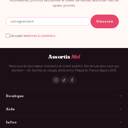
Nouveautés, promos exclusives et idées de tenues assorties. Pas de
spam, promis.
J'accepte les
termes & conditions
Assortis
Moi
Parce que les plus beaux moments se vivent assortis. Des tenues pour ceux qui
s'aiment — en famille, en couple, entre amis. Floqué en France depuis 2018.
Boutique
La Famille
Aide
Les Couples
Comment ça marche
Infos
Les Copains