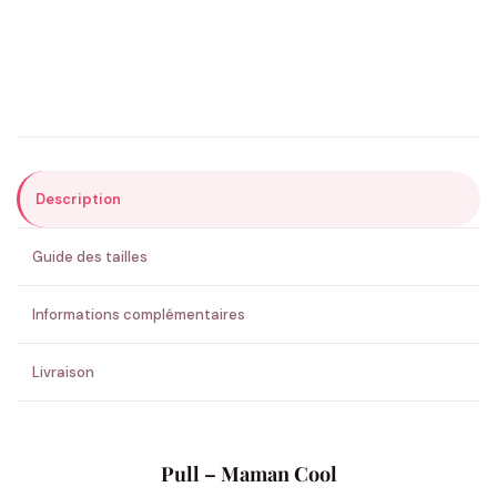
Email
*
Précisions (optionnel)
Description
ENVOYER MA DEMANDE ✨
Guide des tailles
💚 Retour sous 24-48h
🇫🇷 Flocage en France
✅ Validation avant fabrication
Informations complémentaires
Livraison
Pull – Maman Cool