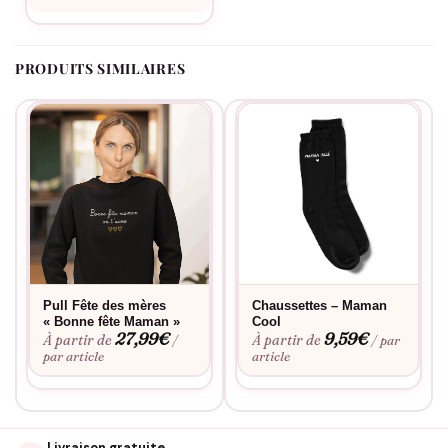
rythme de votre vie de maman active.
PRODUITS SIMILAIRES
Pull Fête des mères
Chaussettes – Maman
« Bonne fête Maman »
Cool
27,99
€
9,59
€
À partir de
À partir de
/
/ par
par article
article
Livraison gratuite